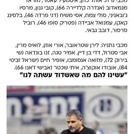
מכבי פ"ת: אוהד כהן, איסמעיל עאמר, מוראד
מגמאדוב (אנדרה קלדיירה 66), קובי גנון, מרסיו
ג'ובאניני, סולי צמח, אסי משיח (דני פרדה 46), בלסינג
קאקו, עמנואל אביידה (פטריק סופו 46), רוביל
סרסור, דובב גבאי.
מכבי נתניה: לירן שטראובר, אורי אוזן, לואיס מרין,
אבי סטרול, דדי בן דיין, אמיר טגה, זנו בונדאה (שי
בירוק 72), מזואה אנסומבו, אופיר חיים (ישראל זביטי
84), אובודו אוקוצ'ה, איתי שכטר (אבישי ז'אנו 66).
"עשינו להם מה שאשדוד עשתה לנו"