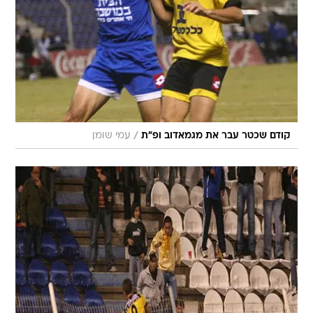
/
קודם שכטר עבר את מגמאדוב ופ"ת
עמי שומן