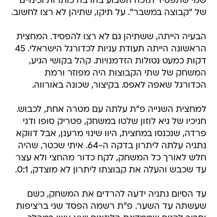
שמי שתפסיד תזכה השבוע בהרבה כותרות וכינויים
של "קבוצה במשבר". על תיקו, שתיהן לא רצו לחשוב.
הבעיה הייתה, ששתיהן גם לא רצו להפסיד. המחצית
הראשונה הייתה תעודת עניות לכדורגל הישראלי. 45
דקות כמעט נטולות הזדמנויות. קהל בקושי הגיע,
המשחק של שתי הקבוצות היה מפוזר ורמת
הכדורגל שאפה לאפס. בקיצור, שכונה באורווה.
למחצית השנייה פ"ת עלתה עם מטרה אחת, לכבוש.
חניכיו של גיא לוזון שלטו במשחק, פטריק סופו ודני
פרדה, שנכנסו במחצית, היוו שינוי מרענן, אבל דווקא
נתניה עלתה ליתרון בדקה ה-64. איתי שכטר, שהיה
חלש לאורך כל המשחק, לקח כדור מהחצי ולא עצר
עד שכבש והעלה את קבוצתו ליתרון לא מוצדק, 0:1.
עד הסיום נתניה ידעה להרדים את המשחק, כשם
שעשתה עד השער. פ"ת רשמה הפסד שני ברציפות