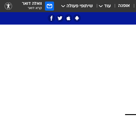
וואלה דואר
אופנה
עוד
שיתופי פעולה
קרא דואר
ציון 3
דאבל דריבל
י