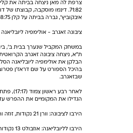
צרפת לה מאן ניצחה בביתה את קלימא
71:82. דינמו מוסקבה, קבוצתו של ד
איבקוביץ', גברה בביתה על קלן 68:75.
ציבונה זאגרב - אולימפיה ליובליאנה 61:77 (בית ב')
במשחק המקביל שנערך בבית ב', בי
ת"א, ניצחה ציבונה זאגרב הקרואטית
בהיכל הספורט על שם דראז'ן פטרובי
שבזאגרב.
הגדילו את המקומיים את ההפרש עד לניצח
הירבו לציבונה: וורן 21 נקודות, זוזה ורייט 13 נקודות כ"א.
הירבו לליובליאנה: אוזבולט 13 נקודות, יורקוביץ' 12.