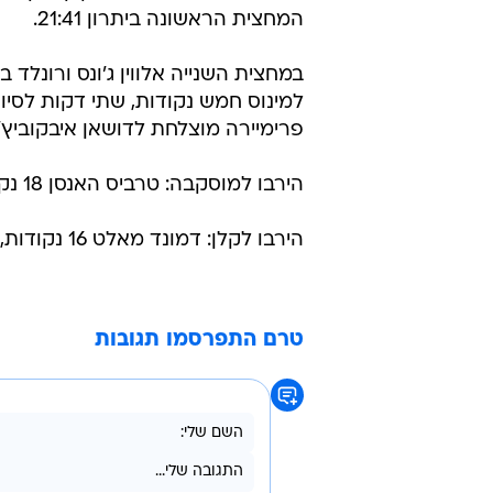
המחצית הראשונה ביתרון 21:41.
במחצית השנייה אלווין ג'ונס ורונל
למינוס חמש נקודות, שתי דקות לסיום 
פרימיירה מוצלחת לדושאן איבקוביץ' עם ני
הירבו למוסקבה: טרביס האנסן 18 נקודות, פאפאדופולוס 14, פוציס 12.
הירבו לקלן: דמונד מאלט 16 נקודות, מרקוס פיישון 13.
טרם התפרסמו תגובות