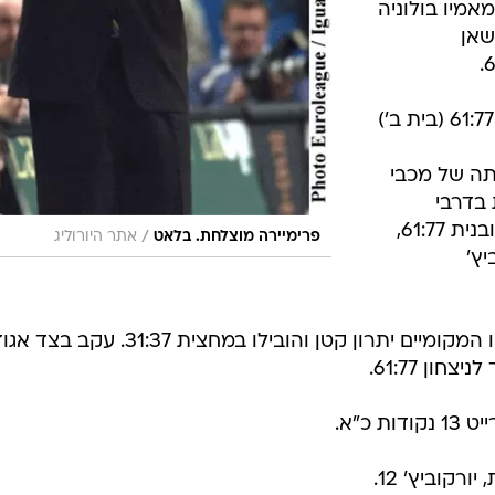
מיו בולוניה
ושאן
תה של מכבי
 בדרבי
הבלקן את אולימפיה ליובליאנה הסלובנית 61:77,
/
פרימיירה מוצלחת. בלאט
אתר היורוליג
ץ'
לאחר רבע ראשון צמוד (17:17), פתחו המקומיים יתרון קטן והובילו במחצית 31:37. ע
ון 61:77.