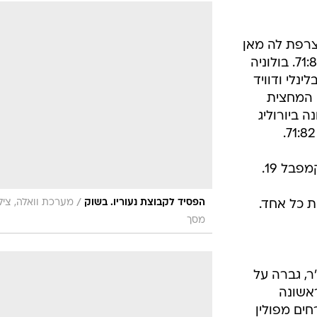
רפת לה מאן
גברה בביתה על קילמאמיו בולוניה 71:82. בולוניה
ינלי ודוויד
פיגור 42:35 בתום המחצית
 ביורוליג
/
הפסיד לקבוצת נעוריו. בשוק
מערכת וואלה, ציל
מסך
'ר, גברה על
חצית ראשונה
ים מפולין