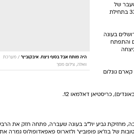
לשעבר של
פילזן, חוסיין בשוק עלתה ליתרון 33:39 בתחילת
ושלים בעונה
ים והתפתח
יצחה
/
היה מותח אבל בסוף ניצח. איבקוביץ'
מערכת
וואלה, צילום מסך
'נקינס 13 נקודות, קארם גונלום
בה, מחזיקת גביע יול"ב בעונה שעברה, פתחה חזק את הרבע
טובות של בוז'אן פופוביץ' ולזארוס פאפאדופולוס גמרה את