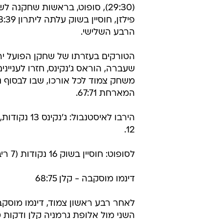
(29:30), סופוט, בראשות שחקנה 
הרבע השלישי.
הטורקים בעזרתו של שחקן הפועל יר
שעברה, הוראס ג'נקינס, חזרו לעניינ
משחק צמוד לכל אורכו, שבו לבסוף נ
המארחת 67:71.
הירבו לאיסטנבול: ג
12.
לסופוט: חוסיין בשוק 16 נקודות (7 ריבאונדים), כריסטיאן דאלמאו 12.
דינמו מוסקבה - קלן 68:75
לאחר רבע ראשון צמוד, דינמו מוסק
השני מול אלופת גרמניה קלן ודקות 