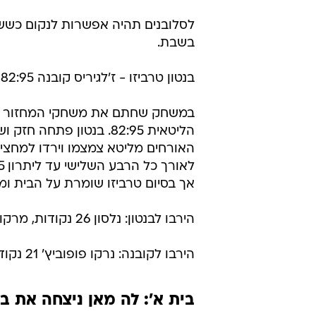
לסלובנים תהיה אפשרות לנקום כשש
בשבת.
בנטון טרביזו - ז'לגיריס קובנה 82:95 (בית ג')
במשחק שחתם את משחקי המחזור הראש
אך בסיום טרביזו שומרת על הבית ומנצחת 
הירבו לבנטון: נלסון 26 נקודות, מרקוס גורי 20 נקודות, ניקוס זיסיס 16.
הירבו לקובנה: נרקו פופוביץ' 21 נקודות, קירק פני 16.
בית א': לה מאן ניצחה את בו