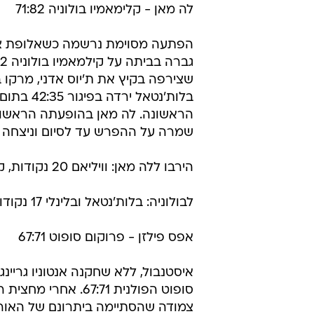
לה מאן - קלימאמיו בולוניה 71:82
הפתעה מסוימת נרשמה כשאלופת צ
שצירפה בקיץ את ת'יוס אדני, מרקו בל
בלות'נטאל ירדה ב
הראשונה. לה מאן בהופעתה הראשונה
שמרה על ההפרש עד לסיום וניצחה 71:82.
הירבו ללה מאן: וויליאם 20 נקודות, קמפבל 19.
לבולוניה: בלות'נטאל ובלינלי 17 נקודות כל אחד.
אפס פילזן - פרוקום סופוט 67:71
איסטנבול, ללא שחקנה אנטוניו גריינג
סופוט הפולנית 67:71. אחרי מ
צמודה שהסתיימה ביתרונם של האורח