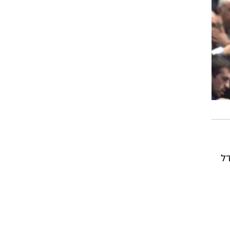
רוגבי וקריקט
גולף
ביליארד
תקצירים
קב בצד אגודל