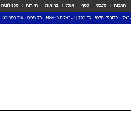
תרבות
סלבס
כסף
אוכל
בריאות
תיירות
טכנולוגיה
ראלי
כדורגל עולמי
כדורסל
ישראלים ב-NBA
תקצירים
עוד בספורט
ליגה אנגלית
ליגת העל
דני אבדיה
מונדיאל 2026
 העל
ליגה ספרדית
דאבל דריבל
NBA
נה
ליגה איטלקית
יורוליג וכדורסל אירופי
טבלאות
ו
ליגה גרמנית
ליגה לאומית
פודקאסטים
ליגה צרפתית
נבחרות ישראל בכדורסל
מסכמים מחזור
שראל
ליגת האלופות
כדורסל נשים
אבא של שבת
ית
הליגה האירופית
מעל הטבעת
דרום אמריקה
סערה בממלכה
טניס
טראש טוק
ספורט אמריקא
פוקר