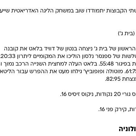
תי הקבוצות יתמודדו שוב במשחק הליגה האדריאטית שייע
ון של בית ג' ניצחה בנטון של דוויד בלאט את קובנה
הליטאית 82:95. בנטון פתחה חזק ושלשות של ספ
האורחים מליטא צמצמו וירדו למחצית בפיגור 55:48. בלאט העלה למחצית השנייה הרכב נמוך
לאורך כל הרבע השלישי עד ליתרון 61:75. מוטולה ופופוביץ' גילחו מעט את ההפרש עבור הליט
82:95.
לוניה