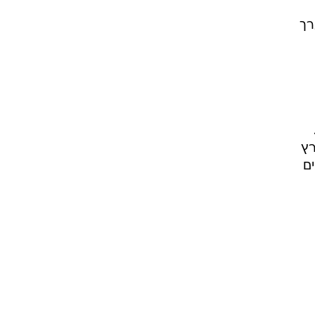
רך
נסר נלסון הוליכו את המקומיים ליתרון 20:33.
 ורץ
אים