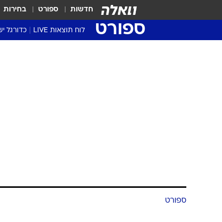
חדשות
ספורט
בחירות
ספורט
לוח תוצאות LIVE
כדורגל יש
ליגת העל Winner
סטט' ליגת
גביע המדי
גביע הטוט
שגרירים
נבחרות י
ליגה לאומ
ליגה א'
ספורט