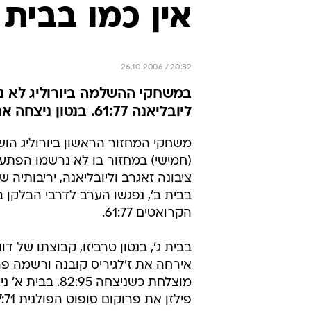
אין כמו בבית
26.10.2006 / 20:32
במשחקי ההשלמה ביורוליג לא נ
ליובליאנה 61:77. בנטון ניצחה את קובנה
משחקי המחזור הראשון ביורוליג הו
(חמישי) במחזור בו לא נרשמו הפתעו
ציבונה זאגרב וליובליאנה, יריבותיה 
בבית ב', נפגשו הערב לדרבי הבלקן בו
הקרואטים 61:77.
בבית ג', בנטון טרביזו, קבוצתו של דו
אירחה את ז'לגיריס קובנה ורשמה פר
מוצלחת כשניצחה 82:95.