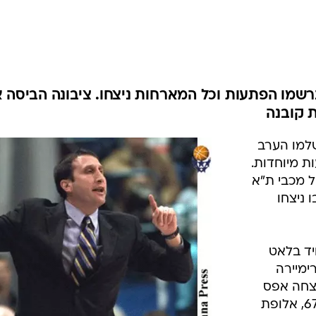
ענפים נוספים
לוח שידורים
החידה של ספור
ארכיון מדורים
כתבו לנו
רשמו הפתעות וכל המארחות ניצחו. ציבונה הביסה 
שלמו הערב
ת מיוחדות.
של מכבי ת"א
 ניצחו
ויד בלאט
ימיירה
 בבית א' ניצחה אפס
פילזן את פרוקום סופוט הפולנית 67:71, אלופת