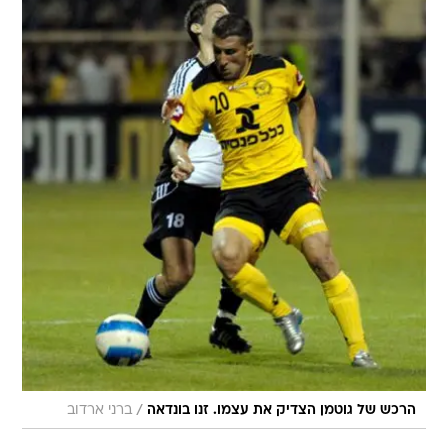
/
הרכש של גוטמן הצדיק את עצמו. זנו בונדאה
ברני ארדוב