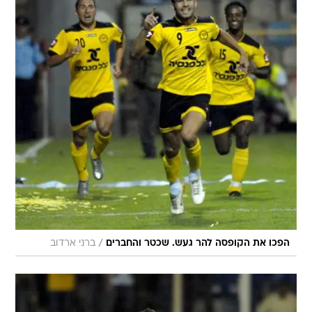
/
הפכו את הקופסה להר געש. שכטר והחברים
ברני ארדוב