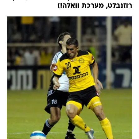
רוזנבלט, מערכת וואלה!)