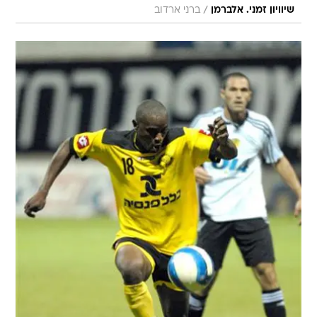
/
שיוויון זמני. אלברמן
ברני ארדוב