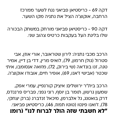
דקה 69 - כריסטיאן פביאני נגח לשער ממרכז
הרחבה, אוקוצ'ה הציל את נתניה מקו השער.
דקה 90 - כריסטיאן פביאני מורחק במשחק הבכורה
שלו בליגת העל בעקבות כרטיס צהוב שני.
הרכב מכבי נתניה: לירון שטראובר, אורי אוזן, אבי
סטרול (גולן חרמון, 79), לואיס מרין, דדי בן דיין, אמיר
טגה, זנו בונדאה (שי בירוק, 72), מזואה אנסומבו, איתי
שכטר (אבישי ז'אנו, 69), אופיר חיים, אובודו אוקוצ'ה.
הרכב בית"ר ירושלים: איציק קורנפיין, עמרי אפק,
שמעון גרשון, תומר בן יוסף, רוני גפני, פבריס פרננדס,
דרק בואטנג, גל אלברמן, מיכאל זנדברג (ברק יצחקי,
78), ז'ואנו פינטו (טוטו תמוז, 46), כריסטיאן פביאני.
"לא חשבתי שזה הולך לברוח לנו" (רומן