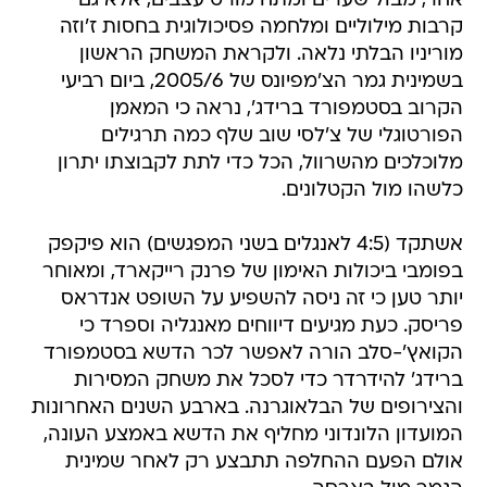
אחר, מבול שערים ומתח מורט עצבים, אלא גם
קרבות מילוליים ומלחמה פסיכולוגית בחסות ז'וזה
מוריניו הבלתי נלאה. ולקראת המשחק הראשון
בשמינית גמר הצ'מפיונס של 2005/6, ביום רביעי
הקרוב בסטמפורד ברידג', נראה כי המאמן
הפורטוגלי של צ'לסי שוב שלף כמה תרגילים
מלוכלכים מהשרוול, הכל כדי לתת לקבוצתו יתרון
כלשהו מול הקטלונים.
אשתקד (4:5 לאנגלים בשני המפגשים) הוא פיקפק
בפומבי ביכולות האימון של פרנק רייקארד, ומאוחר
יותר טען כי זה ניסה להשפיע על השופט אנדראס
פריסק. כעת מגיעים דיווחים מאנגליה וספרד כי
הקואץ'-סלב הורה לאפשר לכר הדשא בסטמפורד
ברידג' להידרדר כדי לסכל את משחק המסירות
והצירופים של הבלאוגרנה. בארבע השנים האחרונות
המועדון הלונדוני מחליף את הדשא באמצע העונה,
אולם הפעם ההחלפה תתבצע רק לאחר שמינית