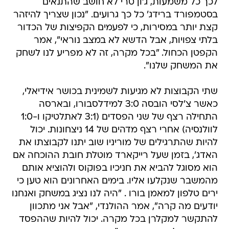
לכך כל משמעות, ג'ון טרי לא חושב שהתנאים
בסטמפורד ברידג' כל כך גרועים. "נכון שצריך להיזהר
קצת יותר במסירות, כי לפעמים הקפיצות של הכדור
בלתי צפויות, אבל הדשא לא במצב נוראי", אמר
הקפטן הכחול. "בכל מקרה, זה לא מפריע לנו לשחק
את המשחק שלנו".
שתי הקבוצות לא מגיעות לשמינית בכושר אידיאלי,
כאשר צ'לסי הובסה 3:0 למידלסבורו, ובארסה
התחילה רצף של שני הפסדים (3:1 לאתלטיקו ו-1:0
לוולנסיה) אחרי רצף מדהים של 14 ניצחונות. יכול
להיות שהתרגילים של מוריניו שוב יתנו לקבוצתו את
האדג', בזמן שעל רייקארד מוטלת חובת ההוכחה אם
הוא מסוגל להביא את חניכיו בפוקוס ולהוציא אותם
מהמשבר שנקלעו אליו. בימים האחרונים הוא טען כי
ירים טלפון למאמן בורו . "היה לנו נציג במשחק ואנחנו
יודעים מה קרה", אמר ההולנדי, "אבל אני מתכוון
להתקשר למקלרן בכל מקרה. יכול להיות שההפסד