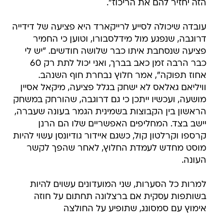
הזה יחזיר להם את הריכוז".
עובדה שיכולה לסייע לרייקארד היא פציעה של דידייה
דרוגבה, שנפגע מול מידלסבורו, וטוען כי החמיר
פציעה שנסחבת איתו כבר שלושה חודשים. "יש לי
כבר הרבה זמן כאב בברך, ואני יכול לתת רק 60
אחוז תפוקה", אמר חלוץ נבחרת חוף השנהב.
וויליאם גאלאס לא ישחק בגלל פציעה, מיקאל אסיין
מושעה, ועכשיו ייתכן כי גם דרוגבה, שהורחק במשחק
הראשון בין הקבוצות בשמינית הגמר בעונה שעברה,
יישב בצד. המחליפים האפשריים שלו הם הרנן
קרספו וקרלטון קול, כשגם איידור גודיונסן עשוי להיות
מוסט מחדש לעמדת החלוץ, לאחר שהפך לקשר
העונה.
למרות כל הסערות, שני המועדונים עשוים להיות
בשותפות עסקית אם ברצלונה תחתום על חוזה
אימוץ עם סמסונג, שתופיע על החולצה