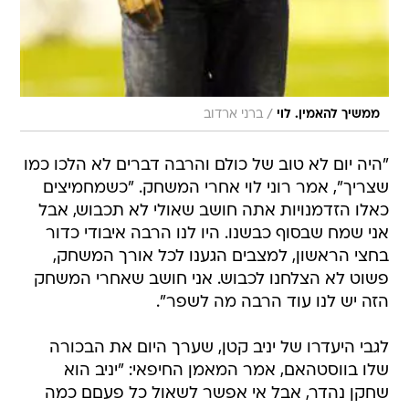
/
ממשיך להאמין. לוי
ברני ארדוב
"היה יום לא טוב של כולם והרבה דברים לא הלכו כמו
שצריך", אמר רוני לוי אחרי המשחק. "כשמחמיצים
כאלו הזדמנויות אתה חושב שאולי לא תכבוש, אבל
אני שמח שבסוף כבשנו. היו לנו הרבה איבודי כדור
בחצי הראשון, למצבים הגענו לכל אורך המשחק,
פשוט לא הצלחנו לכבוש. אני חושב שאחרי המשחק
הזה יש לנו עוד הרבה מה לשפר".
לגבי היעדרו של יניב קטן, שערך היום את הבכורה
שלו בווסטהאם, אמר המאמן החיפאי: "יניב הוא
שחקן נהדר, אבל אי אפשר לשאול כל פעםם כמה
חסרונו יורגש ואני מקווה שלא בכל שבוע נצטרך
לענות על השאלה הזאת".