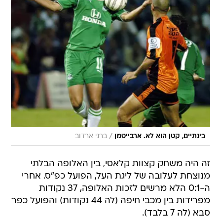
/
בינתיים, קטן הוא לא. ארבייטמן
ברני ארדוב
זה היה משחק קצוות קלאסי, בין האלופה הבלתי
מנוצחת לעלובה של ליגת העל, הפועל כפ"ס. אחרי
ה-0:1 הלא מרשים לזכות האלופה, 37 נקודות
מפרידות בין מכבי חיפה (לה 44 נקודות) והפועל כפר
סבא (לה 7 בלבד).
כולם חשבו שתהיה כאן תבוסה צורבת, אבל במקום