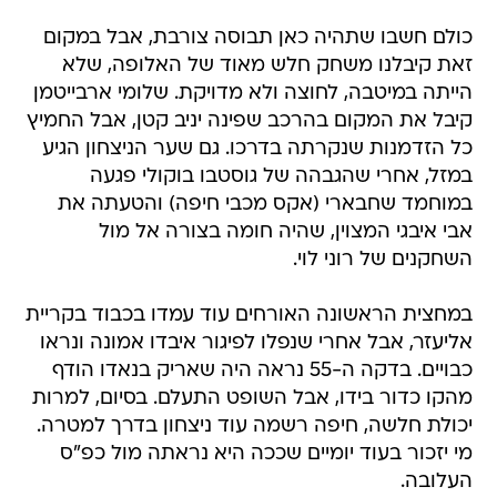
זאת קיבלנו משחק חלש מאוד של האלופה, שלא
הייתה במיטבה, לחוצה ולא מדויקת. שלומי ארבייטמן
קיבל את המקום בהרכב שפינה יניב קטן, אבל החמיץ
כל הזדמנות שנקרתה בדרכו. גם שער הניצחון הגיע
במזל, אחרי שהגבהה של גוסטבו בוקולי פגעה
במוחמד שחבארי (אקס מכבי חיפה) והטעתה את
אבי איבגי המצוין, שהיה חומה בצורה אל מול
השחקנים של רוני לוי.
במחצית הראשונה האורחים עוד עמדו בכבוד בקריית
אליעזר, אבל אחרי שנפלו לפיגור איבדו אמונה ונראו
כבויים. בדקה ה-55 נראה היה שאריק בנאדו הודף
מהקו כדור בידו, אבל השופט התעלם. בסיום, למרות
יכולת חלשה, חיפה רשמה עוד ניצחון בדרך למטרה.
מי יזכור בעוד יומיים שככה היא נראתה מול כפ"ס
העלובה.