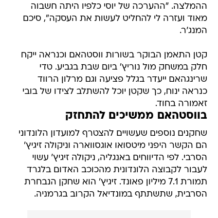
ההמלצה. "ההערכה של יוסי כלפיו היתה חשבוה
מאוד ועזרה לי להחליט לעשות את העסקה", סיכם
המנג'ר.
קטן התאמן הבוקר בשורות ווסטהאם וכנראה ייקח
חלק במשחק מול נוריץ' ביום שבת בגביע. טדי
שרינגהאם ייעדר בגלל פציעה וגם מרלון הרווד
כנראה ינוח, כך שקטן יוכל להשתלב לצידו של בובי
זאמורה בחוד.
בווסטהאם ממשיכים להתחזק
שחקנים נוספים שעשויים להצטרף למועדון הלונדוני
הם הקשר היפני מיטסואו אוגסווארה וניקולה זיגיץ'
הסרבי. לפי הדיווחים באנגליה, ניקולה זיגיץ' עשוי
לעבור לקבוצה הלונדונית מהכוכב האדום בלגרד
תמורת 7.1 מיליון פאונד. זיגיץ' הוא שחקן הנבחרת
הסרבית, שתשתתף במונדיאל הקרוב בגרמניה.