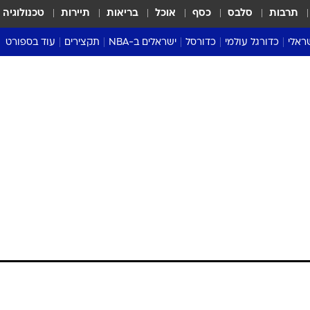
תרבות
סלבס
כסף
אוכל
בריאות
תיירות
טכנולוגיה
ראלי
כדורגל עולמי
כדורסל
ישראלים ב-NBA
תקצירים
עוד בספורט
ליגה אנגלית
ליגת העל
דני אבדיה
מונדיאל 2026
 העל
ליגה ספרדית
דאבל דריבל
NBA
נה
ליגה איטלקית
יורוליג וכדורסל אירופי
טבלאות
ו
ליגה גרמנית
ליגה לאומית
פודקאסטים
ליגה צרפתית
נבחרות ישראל בכדורסל
מסכמים מחזור
שראל
ליגת האלופות
כדורסל נשים
אבא של שבת
ית
הליגה האירופית
מעל הטבעת
דרום אמריקה
סערה בממלכה
טניס
טראש טוק
ספורט אמריקא
פוקר