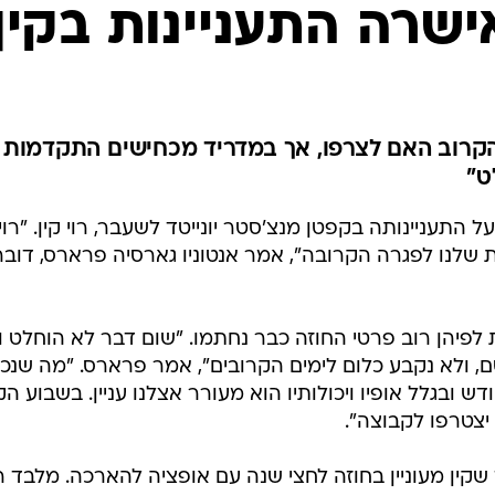
ענפים נוספים
ישרה התעניינות בקין
לוח שידורים
החידה של ספור
ארכיון מדורים
כתבו לנו
הקרוב האם לצרפו, אך במדריד מכחישים התקדמות
ט"
התעניינותה בקפטן מנצ'סטר יונייטד לשעבר, רוי קין. "רוי
לנו לפגרה הקרובה", אמר אנטוניו גארסיה פרארס, דובר
לפיהן רוב פרטי החוזה כבר נחתמו. "שום דבר לא הוחלט ו
, ולא נקבע כלום לימים הקרובים", אמר פרארס. "מה שנכו
 ובגלל אופיו ויכולותיו הוא מעורר אצלנו עניין. בשבוע הק
 יצטרפו לקבוצה".
שקין מעוניין בחוזה לחצי שנה עם אופציה להארכה. מלבד ר