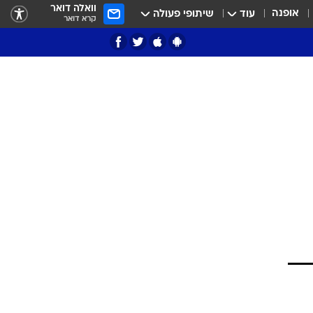
וואלה דואר
אופנה
עוד
שיתופי פעולה
קרא דואר
ציון 3
דאבל דריבל
י