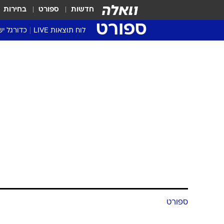
חדשות
ספורט
בחירות
ספורט
לוח תוצאות LIVE
כדורגל יש
ליגת העל Winner
סטט' ליגת
גביע המדי
גביע הטוט
שגרירים
נבחרות י
ליגה לאומ
ליגה א'
ספורט