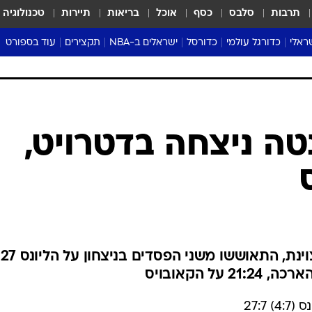
תרבות
סלבס
כסף
אוכל
בריאות
תיירות
טכנולוגיה
ראלי
כדורגל עולמי
כדורסל
ישראלים ב-NBA
תקצירים
עוד בספורט
ליגה אנגלית
ליגת העל
דני אבדיה
מונדיאל 2026
 העל
ליגה ספרדית
דאבל דריבל
NBA
נה
ליגה איטלקית
יורוליג וכדורסל אירופי
טבלאות
ו
ליגה גרמנית
ליגה לאומית
פודקאסטים
טה ניצחה בדטרויט,
ליגה צרפתית
נבחרות ישראל בכדורסל
מסכמים מחזור
שראל
ליגת האלופות
כדורסל נשים
אבא של שבת
ית
הליגה האירופית
מעל הטבעת
דרום אמריקה
סערה בממלכה
טניס
טראש טוק
ל הקאובויס
ספורט אמריקא
פוקר