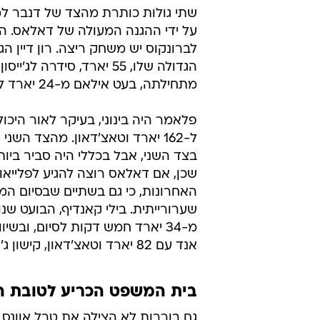
על ידי ההגנה המעולה של דאלאס. השנ
הגדולה שלו, 55 יארד, ס
מתחילתה, בעט אילאם מ-24 יארד למסגרת כדי לנצח את המשחק עבור דנבר.
ל-162 יארד וטאצ'דאון. מהצד ה
שכן, אם דאלאס רוצה להגיע לפלייאו
האחרונות, כי גם בשתיים שבסיום 
שערורייתית. בילי קאנדיף, הבועט ש
אנד עם 82 יארד וטאצ'דאון, קישון ג'ונסון עם 59 והבקעה אחת.
בית המשפט הכריע לטובת ה
גם בוררות לא הצילה את טרל אוונס