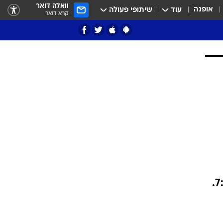
וואלה דואר
אופנה
עוד
שיתופי פעולה
קרא דואר
ציון 3
דאבל דריבל
הפאלקונס, במחצית ראשונה מצוינת, התאוששו משני הפסדים בניצחון על הליונס 7:27.
י