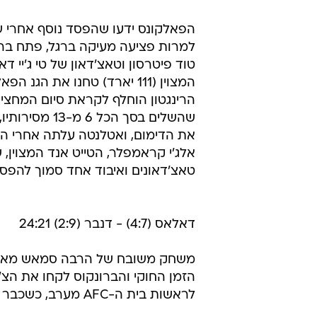
הפאלקונס ידעו שהפסד נוסף אחרי שני 
המצוין (111 יארד) טחנו את 
טאצ'דאונים ואיבוד אחד סמוך להפס
דאלאס (4:7) - דנבר (2:9) 24:21
משחק משובח של הרבה סמאש מאות'
הזמן החוקי והברונקוס לקחו את הצ'
לראשות בית ה-AFC מערב, כשכבר בניצחון הבא היא צפויה לחתום על העפלה לפלייאוף.