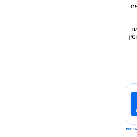
את
נו
ין
שימוש