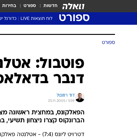
חדשות
ספורט
בחירות
ספורט
לוח תוצאות LIVE
כדורגל יש
ליגת העל Winner
סטט' ליגת
ספורט
גביע המדי
גביע הטוט
פוטבול: אטלנ
שגרירים
דנבר בדאלאס
נבחרות י
ליגה לאומ
ליגה א'
דוד רוזנטל
25.11.2005 / 5:59
הברונקוס קצרו ניצחון תשיעי, בהארכה, 21:24 ע
דטרויט ליונס (7:4) - אטלנטה פאלקונס (4:7) 27:7