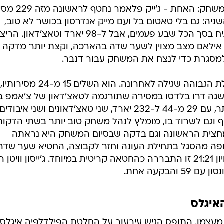
שתי גולות כותרת מהצד של דנבר למשחק: האחת -
יה: גם בלי טאטום בל ועם מייק אנדרסון בכושר לא טוב,
לברונקוס יש משחק ריצה. רון דיין הגיח בסך הכל שבע פעמים, אבל ל-98 יארד וטאצ'דאון. 
ידרה לג'ייסון אילאם מצב מצוין לשער שדה בהארכה, וקצת יותר מדקה
פלאמר היה בינוני, בעיקר לאור היכולת הגבוהה שגילה לאחרונה. הוא השלים 15 מ-24 מסירותיו,
שני שגה דרו בלדסו במסירה שתורגמה לטאצ'דאון של צ'אמפ בי
בצד השני, אבל בכללי היה סביר ביותר, עם 29 מ-44 ל-232 יארד, שני טאצ'דאונים ושני א
ף וגם לשרוד בו, מומלץ לנהל משחק טוב יותר בשתי הדקות
המחצית הראשונה וגם בדקה שבסיום המשחק היא נראתה
נופה מהסגל בתחילת העונה וחזר לקבוצה, החטיא שער שדה
מ-34 יארד חמש דקות לסיום, ובשיוויון 21:21 זו התבררה כהחטאה קריטית במיוחד. ג'ייסון וויט
איגלס
 מעצמו. התופס הגיש עירעור על החלטת הפילדלפיה איגלס