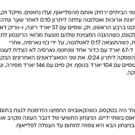
ענפים נוספים
לוח שידורים
הביתיים ירחיק אותם מהפלייאוף, ועלו נחושים. מייקל ויק,
למרות פציעה מעיקה ברגל, פתח בריצות ארוכות ואטלנטה עלתה ליתרון 0:10 ל
החידה של ספור
טוד פיטרסון וטאצ'דאון של טי ג'יי דאקט ברבע הראשון. ויק, שסיים עם 57 יארד ריצה, ו-ווריק 
ארכיון מדורים
הגנ הפאלקונס, כשההגנה המצוינת שלהם מונעת מג'ואי הרינגטון לת
כתבו לנו
הרינגטון הוחלף לקראת סיום המחצית, כשהתוצאה 0:17 לאטלנטה, על ידי ג'ף גארסיה, אחרי
שהשלים בסך הכל 6 מ-13 מסירותיו, ל-67 יארד עם כדור אחד שנחטף. גארסיה לא הצליח לעצו
את הדימום, ואטלנטה עלתה אחרי ההפסקה ליתרון 0:24. את שני הטאצ'דאונים האחרונים הב
אלג'י קראמפלר, הטייט אנד המצוין, שסיים עם 104 יארד בנוסף. ויק סיים עם 146 יארד מ
קה.
 היה בטקסס, כשהקאובויס החמיצו הזדמנות לנצח בתום
אנס בשתי ידיים. הניצחון התשיעי של דנבר העונה מקרב או