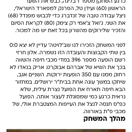
כרגע השחקן מספר 1 בליגה, כבש את השער
הראשון (60) ועידן טל, הפרנק למפארד הישראלי,
ניצל עבודה טובה של זנדברג כדי לכבוש מפנדל (68)
את השני. ג'ואל צ'אמי רק צימק (80) לקראת הסיום
והזכיר שלירוקים מהשרון בכל זאת יש מה למכור.
לפני המשחק הזכירו לנו שב'לויטה' עדיין לא יצא 0:0
בין שתי הקבוצות והעובדה הזו נשמרה. אלון חרזי
רשם הופעה מספר 396 במדי מכבי חיפה והשווה
בכך את השיא של אברהם אבוקרט. אריק בנאדו לא
רחוק ממנו עם 350 הופעות ירוקות. השניים אגב,
שיחקו במשך עונה אחת בבית"ר ירושלים. במחזור
הבא חיפה תארח את הפועל נצרת עילית, שלא
נראית כרגע כמי שמסוגלת לעצור אותה. הפועל
כפ"ס תנסה לנצל את העייפות המצטברת אולי, של
מכבי פ"ת באורווה.
מהלך המשחק