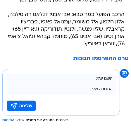
חאבייר דירסאו, שלומי ארבייטמן (קלמי סבן 87).
הרכב הפועל כפר סבא: אבי אבגי; דגלאס דה סילבה,
אלון חלפון, איל משומר, עמנואל פאפו; פבריציו
קראבליו, שליו מנשה, ולנטין תודוריקה (גיא דיין 65);
אורן נסים (אבי אבינו 65), מוחמד קבהא (ג'ואל צ'אמי
76), זוראן ראיוביץ'.
טרם התפרסמו תגובות
בשליחת התגובה אני מסכים
לתנאי השימוש