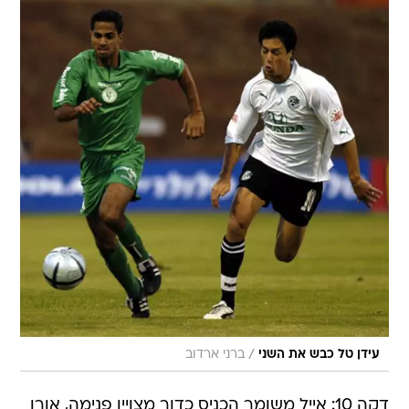
/
עידן טל כבש את השני
ברני ארדוב
דקה 10: אייל משומר הכניס כדור מצויין פנימה, אורן