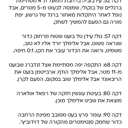
דקה 52: עירבוביה ברחבת הפועל ת"א מסתיימת
ברגליים של בוקולי, שמנסה לבעוט מ-5 מטרים, אבל
נופל לאחר היתקלות מאחור ברגל של גרשון. יפת
מורה גם הפעם להמשיך לשחק.
דקה 57: גול! עידן טל בועט שטוח מרחוק כדור
שנראה פשוט, אבל אלימלך יורד אליו לא טוב,
משמיט, ורואה את הכדור עובר את הקו, 0:1 חיפה.
דקה 68: התקפה יפה מסתיימת אצל זנדברג שבועט
מ-11 מטר, אבל אלימלך הודף. ארבייטמן בועט את
הריבאונד אבל אלימלך שוב במקום, הפעם לקרן.
דקה 80: בעיטת עונשין חזקה של רפאל אולארה
מוצאת את שביט אלימלך מוכן.
דקה 90: עומר פרץ בעט מסובב מפינת הרחבה
כדור שחמק סנטימטרים מהקורה של דוידוביץ'.