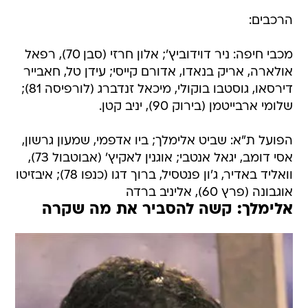
הרכבים:
מכבי חיפה: ניר דוידוביץ'; אלון חרזי (סבן 70), רפאל
אולארה, אריק בנאדו, אדורם קייסי; עידן טל, חאבייר
דירסאו, גוסטבו בוקולי, מיכאל זנדברג (לורפיסה 81);
שלומי ארבייטמן (בירוק 90), יניב קטן.
הפועל ת"א: שביט אלימלך; ביו אדפמי, שמעון גרשון,
אסי דומב, יגאל אנטבי; אוגנין לאקיץ' (אבוטבול 73),
וואליד באדיר, ג'ון פנטסיל, ברוך דגו (כנפו 78); איבזיטו
אוגבונה (פרץ 60), אליניב ברדה
אלימלך: קשה להסביר את מה שקרה