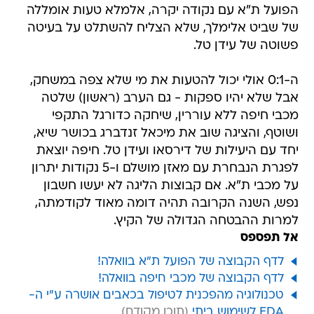
הפועל ת"א עם נקודה יקרה, אלמלא טעות אומללה
של שביט אלימלך, שלא הצליח להשתלט על בעיטה
פשוטה של עידן טל.
ה-0:1 אולי יכול להטעות את מי שלא צפה במשחק,
אבל שלא יהיו ספקות - גם הערב (ראשון) שלטה
מכבי חיפה ללא עוררין, שיחקה כדורגל התקפי
ושוטף, והציגה שוב את מיכאל זנדברג בכושר שיא,
יחד עם היעילות של דירסאו ועידן טל. חיפה יוצאת
לפגרת הנבחרת עם מאזן מושלם ו-5 נקודות יתרון
על מכבי ת"א. אם קבוצות הליגה לא יעשו חשבון
נפש, השנה הקרובה תהיה דומה מאוד לקודמתה,
למרות ההבטחה הגדולה של הקיץ.
אל תפספס
לדף הקבוצה של הפועל ת"א בוואלה!
לדף הקבוצה של מכבי חיפה בוואלה!
טכנולוגיה מהפכנית לטיפול בכאבים אושרה ע"י ה-
FDA לשימוש ביתי