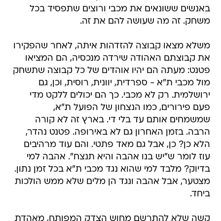
באנשים ששונאים את מכבי ורוצים שתפסיד בכל
משחק. זה מה שעושה להם את זה.
משלא מצאו קבוצה להזדהות איתה, לאחר שהפקירו
את קבוצתם האהודה שירדה מנכסיה, הם המציאו
פטנט: מעתה הם יהיו אוהדים של כל קבוצה שתשחק
מול מכבי ת"א - ספרדית, יוונית, רוסית, וכן, גם
ירושלמית. רק לא מכבי. כך הם יכולים ללקט מדי
פעם פירורים, כמו הנצחון של הפועל ת"א,
שמשמחים אותם עד בלי די. בארץ זה לא קורה
הרבה. בזמן האחרון גם לא באירופה. פטנט נהדר,
הלא כן? כן, אבל גם מאד פתטי. והם עוד מרהיבים
עוז לומר ש"יש בנו אהבה והיא תנצח". אהבה למי
בדיוק? מלבד למי שהוא נגד מכבי ת"א בכל זמן נתון.
מצטער, אבל אהבה ונגד הן מלים שלא ממש הולכות
ביחד.
קשה שלא להתרשם מחוש הצדק המפותח, מאהדת