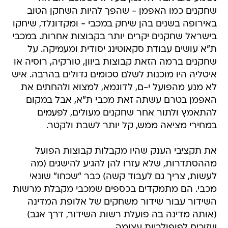
שחקנים כמו האפמן - שהפך להיות השחקן הטוב
באירופה בשנים בהן שיחק במכבי - ומקדונלד, שיחקו
בישראל שחקנים יקרים יותר בקבוצות אחרות. במכבי
ת"א עושים עבודת סקאוטינג יסודית ומעמיקה. על
שחקנים ברמה הזאת קבוצות ביוון, טורקיה, רוסיה או
איטליה היו מוכנות לשלם סכומים גדולים בהרבה. איש
לא מנע מהפועל י-ם, לדוגמא, למצוא ולהחתים את
האפמן בטרם עשתה זאת מכבי ת"א, אבל במקום
להתאמץ ולתור אחר שחקנים מעולים, לפעמים
במחירי מציאה ממש, קל יותר לשבת ולקטר.
את תקציבי הענק שהיו מקבלות קבוצות הפועל
מההסתדרות, שלא עזרו להן להגיע להישגים (מה
לעשות, צריך גם לעבוד קשה) כבר "שכחו" שונאי
מכבי. הם מתמקדים בכספים שמכבי מקבלת מרשות
השידור עבור שידור משחקים של אלופת המדינה
(אותה מדינה בה פועלת רשות השידור, דרך אגב)
שזוכים לפופולריות עצומה.