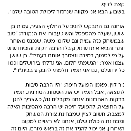
קצת לזייף.
בשבוע הבא אני מקווה שנחזור ליכולת הטובה שלנו".
אוחנה גם התבקש להגיב על החלוץ הצעיר, עמית בן
שושן, שעלה מהספסל והשיג עבורו את הנקודה: "טוב
שבמשחק כזה עמית וגם שלומי משה, שנכנס מאוחר
יותר והביא איתו שינוי, קיבלו הרבה דקות והוכיחו שיש
על מי לסמוך, במידה ונצטרך אותם בעתיד". בן שושן
עצמו אמר: "הגשמתי חלום. אני גדלתי בירושלים וכמו
כל ירושלמי, גם אני תמיד חלמתי להבקיע בבית"ר".
ניר לוין, מאמן הפועל חיפה: "היו הרבה סיבות
לתוצאה, אבל תמיד יש את השטות הטורנית. תמיד
בדקות האחרונות אנחנו מקבלים גול, כשצריך להגן
על התוצאה. להפועל חיפה יש הרבה מהסיבות האלה
למצבה. חשוב לציין שמבחינת צורת המשחק
ומבחינת היכולת שלנו, אנחנו לא ראויים למקום
האחרון. אני יכול להגיד את זה בראש מורם. היום זה