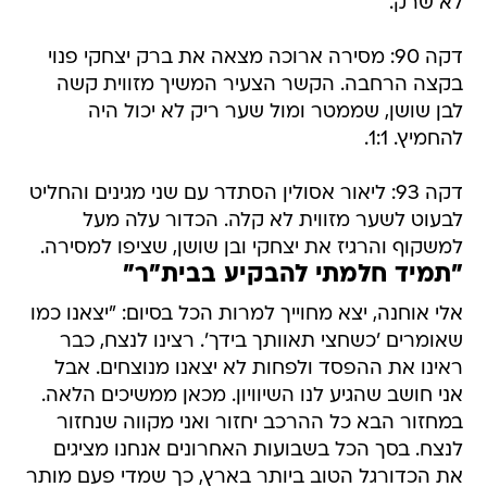
לא שרק.
דקה 90: מסירה ארוכה מצאה את ברק יצחקי פנוי
בקצה הרחבה. הקשר הצעיר המשיך מזווית קשה
לבן שושן, שממטר ומול שער ריק לא יכול היה
להחמיץ. 1:1.
דקה 93: ליאור אסולין הסתדר עם שני מגינים והחליט
לבעוט לשער מזווית לא קלה. הכדור עלה מעל
למשקוף והרגיז את יצחקי ובן שושן, שציפו למסירה.
"תמיד חלמתי להבקיע בבית"ר"
אלי אוחנה, יצא מחוייך למרות הכל בסיום: "יצאנו כמו
שאומרים 'כשחצי תאוותך בידך'. רצינו לנצח, כבר
ראינו את ההפסד ולפחות לא יצאנו מנוצחים. אבל
אני חושב שהגיע לנו השיוויון. מכאן ממשיכים הלאה.
במחזור הבא כל ההרכב יחזור ואני מקווה שנחזור
לנצח. בסך הכל בשבועות האחרונים אנחנו מציגים
את הכדורגל הטוב ביותר בארץ, כך שמדי פעם מותר