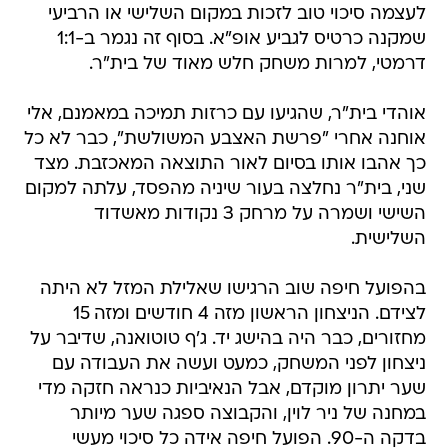
לעצמה סיכוי טוב לזכות במקום השלישי או הרביעי
שמקנה כרטיס לגביע אופ"א. בסוף זה נגמר ב-1:1
דרמטי, למרות משחק חלש מאוד של בית"ר.
אוהדי בית"ר, שהגיעו עם כרזות תמיכה במאמנם, אלי
אוחנה אחרי "פרשת האצבע המשולשת", כבר לא כל
כך אהבו אותו בסיום לאור התוצאה המאכזבת. מצד
שני, בית"ר נחלצה בעור שיניה מהפסד, עלתה למקום
השישי ושמרה על מרחק 3 נקודות מאשדוד
השלישית.
בהפועל חיפה שוב הרגישו שאלילת המזל לא היתה
לצידם. הניצחון הראשון מזה 4 חודשים ומזה 15
מחזורים, כבר היה בהישג יד. ג'ף טוטואנה, שדיבר על
ניצחון לפני המשחק, כמעט ועשה את העבודה עם
שער יתרון מוקדם, אבל הנאיביות כנראה חזקה מדי
במחנה של ניר לוין, והקבוצה ספגה שער מיותר
בדקה ה-90. הפועל חיפה אידה כל סיכוי מעשי