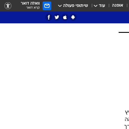
וואלה דואר
אופנה
עוד
שיתופי פעולה
קרא דואר
ציון 3
דאבל דריבל
י