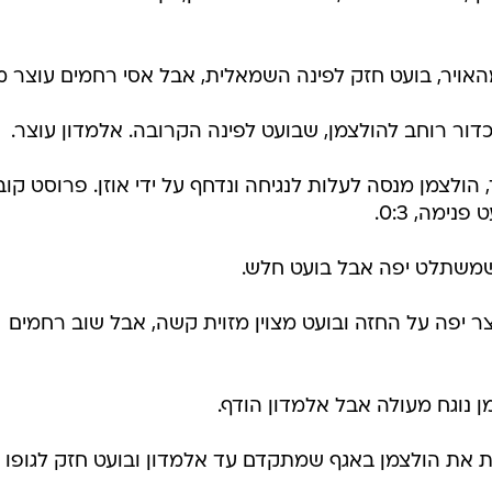
צמן שלא
ים באגף, מגביה לרחבה, זנדברג נוגח מצוין, אך רחמים נמצא במק
וד, הולצמן מנסה לעלות לנגיחה ונדחף על ידי אוזן. פרוסט קו