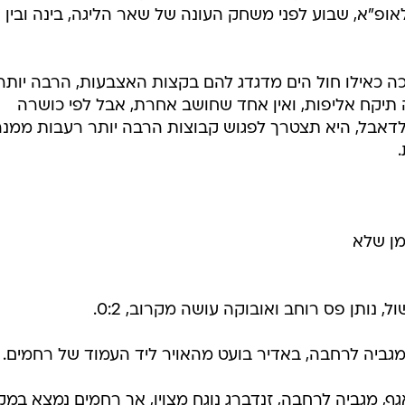
ענפים נוספים
לוח שידורים
החידה של ספור
רוני לוי ראה כמו כולם אלופה אפטית שכנראה כבר חושבת על הים, וסופגת 0:4
ארכיון מדורים
כתבו לנו
כם בגלל חוסר רצינות מצד שחקניו. יוסי מזרחי לעומתו, הרי
את שחקניו מסביב למגרש במשך 40 דקות בגלל ההשפלות שספגו במחזורים האחרונים. התוצ
אשות שי הולצמן שכבש שלושער, פירקה את האלופה שבדר
לאופ"א, שבוע לפני משחק העונה של שאר הליגה, בינה ובין
ה כאילו חול הים מדגדג להם בקצות האצבעות, הרבה יותר
ה תיקח אליפות, ואין אחד שחושב אחרת, אבל לפי כושרה
 ולדאבל, היא תצטרך לפגוש קבוצות הרבה יותר רעבות ממנה