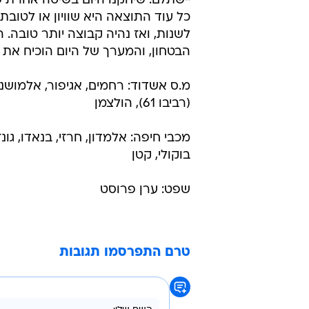
אחריות, אשדוד היו בשיא המוטיבצי
שלנו היה מאוד מאוכזב, וחלקו הגיב 
אמרתי לשחקנים שכשאין רצינות ומו
ראיתי את חוסר הרצינות בפתיחה ואשד
שהולך לקרות, כי מאמן מרגיש את הק
אולי האימון הכי חשוב בשבוע".
יוסי מזרחי: "אני מופתע מהתוצאה,
כל עוד התוצאה היא שוויון או לטובתנ
לשנות, ואז נהיה קבוצה יותר טובה. 
הבטחון, והמערך של היום הוכיח את ע
(רביבו 61), הולצמן
בוקולי, קטן