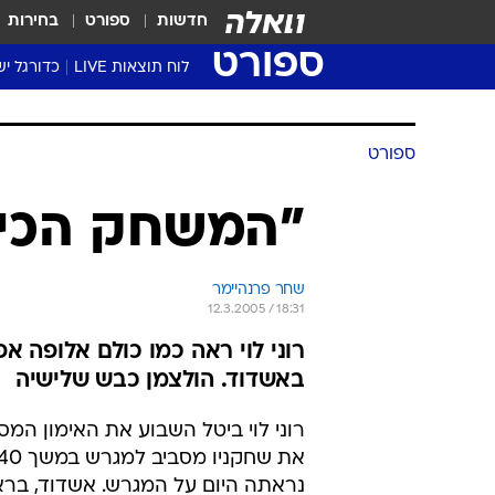
חדשות
ספורט
בחירות
ספורט
לוח תוצאות LIVE
כדורגל יש
ליגת העל Winner
סטט' ליגת
גביע המדי
גביע הטוט
שגרירים
נבחרות י
ליגה לאומ
ליגה א'
ספורט
"המשחק הכי 