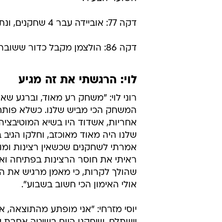
דקה 46: קטן מכניס כדור לזנדברג, שמשתלט יפה אבל בועט חלש.
דקה 67: בוקולי מקבל כדור גוב
נמצא במקום.
דקה 68: אלקריף מגביה מצוין, הולצמן נוגח מעולה אבל אלמדון הודף.
דקה 69: מתפרצת של אשדוד שו
השוער הצעיר.
דקה 77: אוביידה עבר 4 שחקנים, ונתן קטנה אחורה למאור זוהר שבעט חזק ושטוח ליד הקורה.
דקה 86: הולצמן מקבל כדור ששובר את כל מלכודת הנבדל, מגיע מול אלמדון, וקובע, 0:4.
לוי: הרגשתי את זה מגיע
רוני לוי: "משחק רע מאוד, וברגע שא
המשחק הכי מביש שלנו. כשלא פותחים