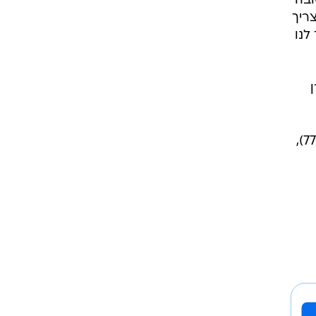
הל
פה.
 טובה
צריך
לנו
רג'מן 68), עזרן
מכבי חיפה: אלמדון, חרזי, בנאדו, גונזלבש, אוזן, דירסאו, באדיר (ברדה 54), טל, זנדברג (בן בסט 77),