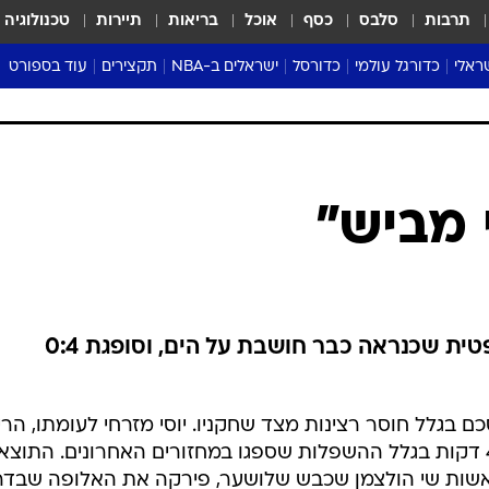
תרבות
סלבס
כסף
אוכל
בריאות
תיירות
טכנולוגיה
ראלי
כדורגל עולמי
כדורסל
ישראלים ב-NBA
תקצירים
עוד בספורט
ליגה אנגלית
ליגת העל
דני אבדיה
מונדיאל 2026
 העל
ליגה ספרדית
דאבל דריבל
NBA
נה
ליגה איטלקית
יורוליג וכדורסל אירופי
טבלאות
ו
ליגה גרמנית
ליגה לאומית
פודקאסטים
ליגה צרפתית
נבחרות ישראל בכדורסל
מסכמים מחזור
שראל
ליגת האלופות
כדורסל נשים
אבא של שבת
ית
הליגה האירופית
מעל הטבעת
דרום אמריקה
סערה בממלכה
טניס
טראש טוק
ספורט אמריקא
מביש"
פוקר