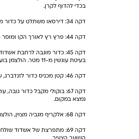
דקה 4: אובוקה נותן פס מצוין להול
מתבלבל מול אלמדון, וקובע 0:1.
דקה 6: הולצמן מחזיר לאובוקה בבישול, נותן פס רוחב ואובוקה עושה מקרוב, 0:2.
דקה 24: יניב קטן פורץ באגף הימני ומגביה לרחבה, באדיר בועט מהאויר ליד העמוד של רחמים.
דקה 25: בוקולי מטעה שני מגינ
בכדי להדוף לקרן.
דקה 34: דירסאו משתלט על כדור מהאויר, בועט חזק לפינה השמאלית, אבל אסי רחמים עוצר מצוין.
דקה 44: פרץ רץ לאורך הקו ומוסר כדור רוחב להולצמן, שבועט לפינה הקרובה. אלמדון עוצר.
דקה 45: כדור מוגבה לרחבת אשד
בעיטת עונשין מ-11 מטר. הולצמן בועט פנימה, 0:3.