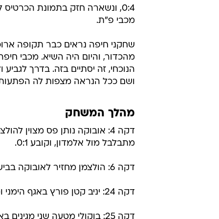
שחר פרנהיימר
12.3.2005 / 18:31
באשדוד. הולצמן כבש שלישיה
רוני לוי ביטל השבוע את האימון המס
נראתה היום על המגרש. אשדוד, בר
0:4, ונשארה חזק בתמונת הכרטיס 
מכבי פ"ת.
שחקני חיפה נראים כבר תקופה ארוכ
מהכדור, והיום היה השיא. מכבי חיפ
הנוכחי, זה יסתיים בזה. בדרך לגביע
ושם ככל הנראה מצפות לה הפתעות.
מהלך המשחק