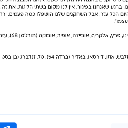
ה ולא היתה לנו תשובה לשי הולצמן ולהתקפה שלהם. גם הק
בצורה של הייתי רוצה לשמוע. מגיע כל הכבוד לקהל שהגיע.
טיבציה, אי אפשר לנצח משחקים רק בגלל שאנחנו מכבי חי
וד ניצלה את זה". מאוחר יותר הודה לוי: "ראיתי את מה
בוצה שלו ובגלל זה הפסקתי את האימון ביום חמישי, שהוא
 אבל אמרתי לפני המשחק שאם נשחק נכון מבחינה טקטית זה
יישתלם. שיחקנו היום בשיטה אחרת עם 5 שחקנים בהגנה וזה נתן לנו שקט. אנחנו הקבוצה הכי
ו. ברגע שאנחנו בפיגור, אין לנו מקום בשתי הליגות. את זה 
היום הכל עזר, אבל השחקנים שלנו הושפלו כמה פעמים. ירד 
צמו".
מ.ס אשדוד: רחמים, אגיפור, אלמושנינו, פרץ, אלקריף, אוביידה, אופיר, אובוקה (תו