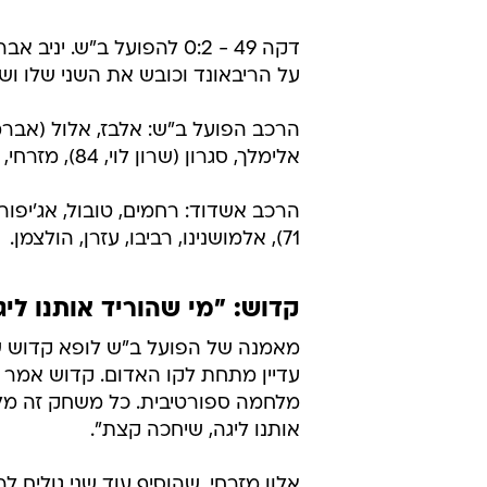
דקה 49 - 0:2 להפועל ב"ש
על הריבאונד וכובש את השני שלו וש
אלימלך, סגרון (שרון לוי, 84), מזרחי, אברג'יל (ברדה, 74).
71), אלמושנינו, רביבו, עזרן, הולצמן.
קדוש: "מי שהוריד אותנו לי
מאמנה של הפועל ב"ש לופא קדוש ש
מלחמה ספורטיבית. כל משחק זה מלחמ
אותנו ליגה, שיחכה קצת".
אלון מזרחי, שהוסיף עוד שני גולים ל