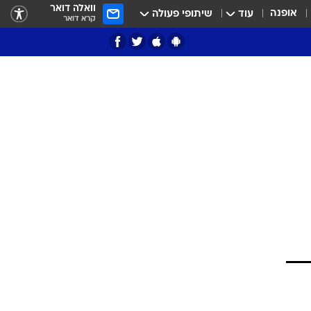
וואלה דואר
אופנה
עוד
שיתופי פעולה
קרא דואר
ציון 3
דאבל דריבל
י