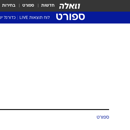
חדשות
ספורט
בחירות
ספורט
לוח תוצאות LIVE
כדורגל יש
ליגת העל Winner
סטט' ליגת
גביע המדי
גביע הטוט
שגרירים
נבחרות י
ליגה לאומ
ליגה א'
ספורט