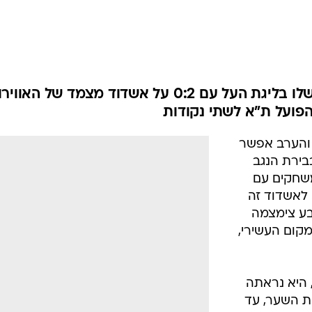
ענפים נוספים
לוח שידורים
החידה של ספור
ארכיון מדורים
כתבו לנו
לופא קדוש רשם נצחון בבכורה שלו בליגת העל עם 0:2 על אשדוד מצמד של האווי
ועל ת"א לשתי נקודות
 והערב אפשר
בירת הנגב
קבוצה נצחון ראשון אחרי 5 משחקים עם
. לאשדוד זה
בע צימצמה
קום העשירי,
היא נראתה
ת השער, עד