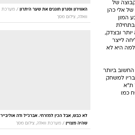
האווירון בדקה ה-28. הקבוצה של
/
האווירון וסגרון חוגגים את שער היתרון
מערכת
של אלי כהן
וואלה, צילום מסך
ע המון
בתחילת
ותר ובצדק,
חה לייצר
למה היא לא
החשוב ביותר
בריו למשחק
 ת"א
 כמו
לא כבש, אבל הכין למזרחי. אברג'יל ודה אוליבייר
/
שהיה מצויין
מערכת וואלה, צילום מסך