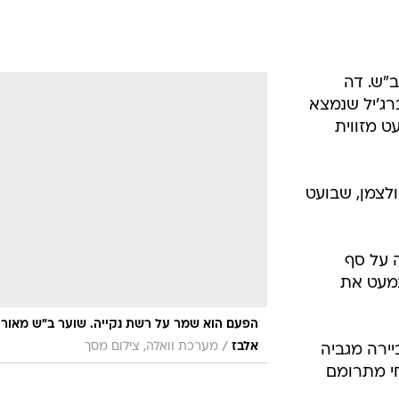
 ב"ש. דה
ברג'יל שנמצא
ט מזווית
 הולצמן, שבועט
פה על סף
פספס במעט את
הפעם הוא שמר על רשת נקייה. שוער ב"ש מאור
/
אלבז
מערכת וואלה, צילום מסך
וליביירה מגביה
חי מתרומם