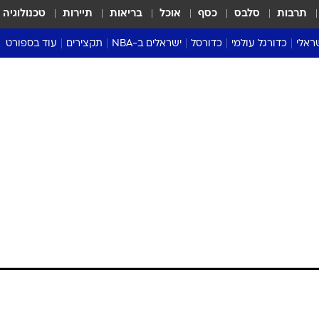
תרבות
סלבס
כסף
אוכל
בריאות
תיירות
טכנולוגיה
ראלי
כדורגל עולמי
כדורסל
ישראלים ב-NBA
תקצירים
עוד בספורט
ליגה אנגלית
ליגת העל
דני אבדיה
מונדיאל 2026
 העל
ליגה ספרדית
דאבל דריבל
NBA
נה
ליגה איטלקית
יורוליג וכדורסל אירופי
טבלאות
ו
ליגה גרמנית
ליגה לאומית
פודקאסטים
ליגה צרפתית
נבחרות ישראל בכדורסל
מסכמים מחזור
שראל
ליגת האלופות
כדורסל נשים
אבא של שבת
ית
הליגה האירופית
מעל הטבעת
דרום אמריקה
סערה בממלכה
טניס
טראש טוק
ספורט אמריקא
פוקר