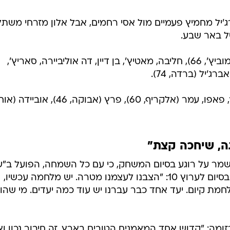
. יניב אברג'יל מחמיץ פעמיים מול אסי רחמים, אבל אלון מזרחי משת
ל באר שבע.
הרכב הפועל ב"ש: אלבז, אלול (אברמוביץ', 66), חליבה, מאטיץ', בן דיין, דה אוליביירה, סאריץ',
הרכב אשדוד: רחמים, טובול, אג'יפור, פאפו, עמר (אלקריף, 60), פרץ (אבוקה, 46), א
גה, שיחכה קצת"
מר על רוגע בסיום המשחק, כי עם כל השמחה, הפועל ב"ש
עדיין מתחת לקו האדום. קדוש אמר בסיום לערוץ 10: "הצבנו לעצמנו מטרה. יש מלחמה עכשיו,
ת קיום. יעד אחד כבר עברנו יש עוד כמה יעדים. מי שהור
רזומה: "קדוש אחד המאמנים הטובים בארץ. זה חיבור נכון וא