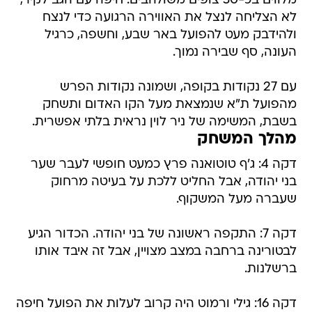
מלווים בכ-50 צופים משולהבים. חיפה עם הגב לקיר,
לא הצליחה לנצל את האווירה הרגועה כדי לנצח
ולהידבק מעט להפועל באר שבע, וחשפה, כרגיל
העונה, סף שבירה נמוך.
עם 27 נקודות בקופה, ושמונה נקודות הפרש
מהפועל ת"א שנמצאת מעל הקו האדום ותשחק
בשבת, המשימה של ניר לוין נראית בלתי אפשרית.
מהלך המשחק
דקה 4: ג'ף טוטואנה פרץ כמעט חופשי לעבר שער
בני יהודה, אבל החליט ללכת על בעיטה מרחוק
שעברה מעל המשקוף.
דקה 7: התקפה ראשונה של בני יהודה. הכדור הגיע
לבטורינה ברחבה במצב מצויין, אבל זה איבד אותו
ברשלנות.
דקה 16: גילי ורמוט היה קרוב לעלות את הפועל חיפה