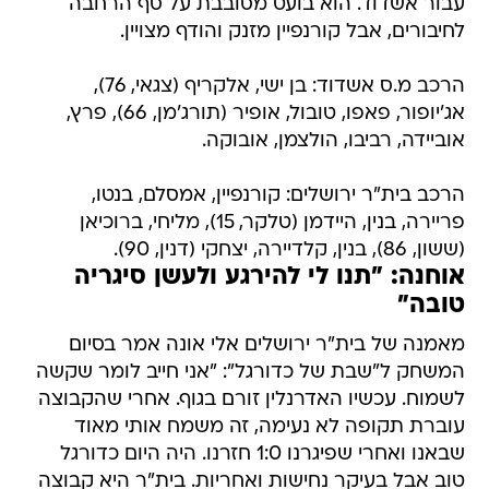
עבור אשדוד. הוא בועט מסובבת על סף הרחבה
לחיבורים, אבל קורנפיין מזנק והודף מצויין.
הרכב מ.ס אשדוד: בן ישי, אלקריף (צגאי, 76),
אג'יופור, פאפו, טובול, אופיר (תורג'מן, 66), פרץ,
אוביידה, רביבו, הולצמן, אובוקה.
הרכב בית"ר ירושלים: קורנפיין, אמסלם, בנטו,
פריירה, בנין, היידמן (טלקר, 15), מליחי, ברוכיאן
(ששון, 86), בנין, קלדיירה, יצחקי (דנין, 90).
אוחנה: "תנו לי להירגע ולעשן סיגריה
טובה"
מאמנה של בית"ר ירושלים אלי אונה אמר בסיום
המשחק ל"שבת של כדורגל": "אני חייב לומר שקשה
לשמוח. עכשיו האדרנלין זורם בגוף. אחרי שהקבוצה
עוברת תקופה לא נעימה, זה משמח אותי מאוד
שבאנו ואחרי שפיגרנו 1:0 חזרנו. היה היום כדורגל
טוב אבל בעיקר נחישות ואחריות. בית"ר היא קבוצה