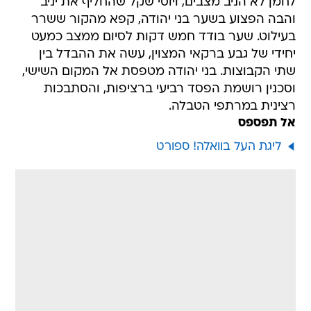
לחמן לא הניב מצבים, ויוסי שקל שהחליף את יניב
והבה הפצוע בשער בני יהודה, קפא מהקור ששרר
בעילוט. שער בודד חמש דקות לסיום ממצב כמעט
יחידי של גבע ברקאי המצוין, עשה את ההבדל בין
שתי הקבוצות. בני יהודה מטפסת אל המקום השישי,
וסכנין רושמת הפסד רביעי ברציפות, והסתבכות
רצינית במרתפי הטבלה.
אל תפספס
ליגת העל בוואלה! ספורט