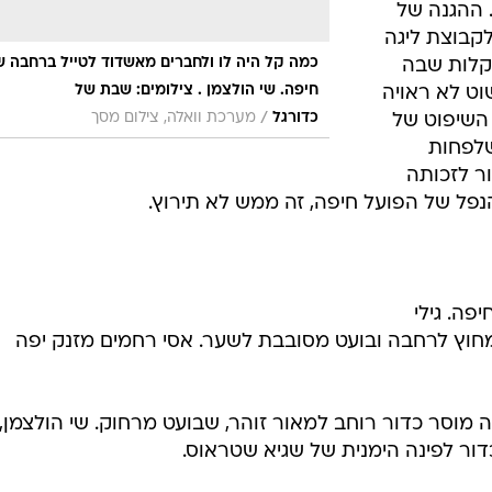
 ההגנה של
לקבוצת ליגה
כמה קל היה לו ולחברים מאשדוד לטייל ברחבה ש
קלות שבה
חיפה. שי הולצמן . צילומים: שבת של
ט לא ראויה
/
כדורגל
מערכת וואלה, צילום מסך
ל השיפוט של
שלפחות
ר לזכותה
נפל של הפועל חיפה, זה ממש לא תירוץ.
יפה. גילי
מחוץ לרחבה ובועט מסובבת לשער. אסי רחמים מזנק יפה
קס אובוקה מוסר כדור רוחב למאור זוהר, שבועט מרחוק. שי הולצמן,
ר לפינה הימנית של שגיא שטראוס.