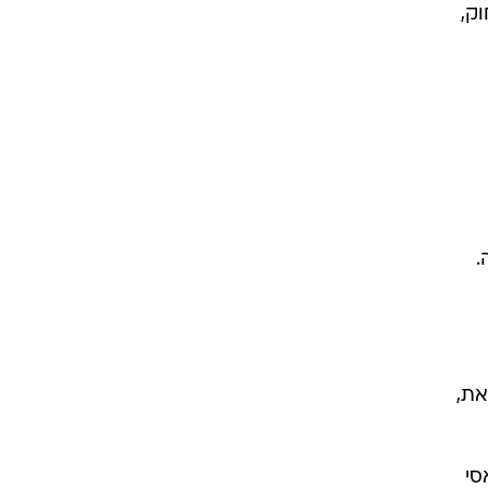
וק,
את,
סי