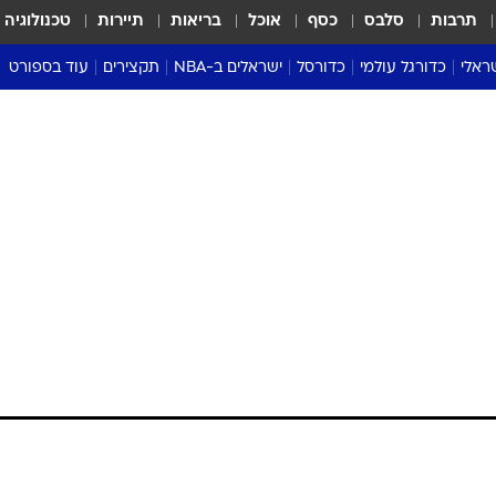
תרבות
סלבס
כסף
אוכל
בריאות
תיירות
טכנולוגיה
ראלי
כדורגל עולמי
כדורסל
ישראלים ב-NBA
תקצירים
עוד בספורט
ליגה אנגלית
ליגת העל
דני אבדיה
מונדיאל 2026
 העל
ליגה ספרדית
דאבל דריבל
NBA
נה
ליגה איטלקית
יורוליג וכדורסל אירופי
טבלאות
ו
ליגה גרמנית
ליגה לאומית
פודקאסטים
ליגה צרפתית
נבחרות ישראל בכדורסל
מסכמים מחזור
שראל
ליגת האלופות
כדורסל נשים
אבא של שבת
ית
הליגה האירופית
מעל הטבעת
דרום אמריקה
סערה בממלכה
טניס
טראש טוק
ספורט אמריקא
פוקר