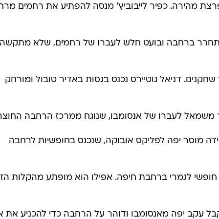
במתפרצת מהירה. כפיר לייבוביץ' מנסה להפתיע את רחמים מרח
יפה משתחרר ברחבה ובועט חלש לעברו של רחמים, שלא מתקשה
דקה 41 - הפועל חיפה נשארת ב-10 שחקנים. דניאל גוטיירס נכנס בגסות באדיר טובול ומורחק
נואל אוביידה מוסר יפה לפליקס אובוקה, שנכנס בחופשיות לרחבה
עצמו חופשי לגמרי ברחבת חיפה. אפילו הוא מופתע מהקלות הז
י ורמוט מקבל עקב יפה מאנסומבו ודוהר על הרחבה כדי להכניע את א