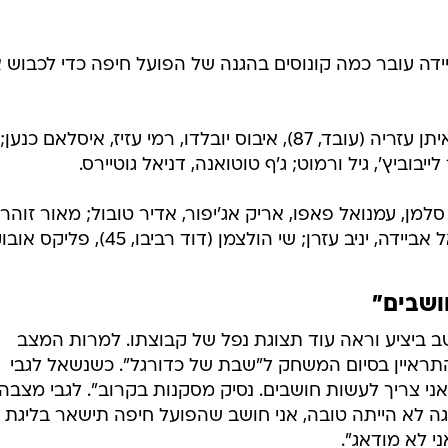
נואל אוביידה עובר כמה קונוסים בהגנה של הפועל חיפה כדי לכבוש
הרכב הפועל חיפה: שגיא שטראוס; איתן עזריה (עובד, 87), איבוס יובלדו, רמי עזיז, איסלאם כנען;
יבוביץ', גיל ורמוט; ג'ף טוטואנה, דניאל גוטיירס.
מן, עמנואל פאפו, אריק אג'יפור, אדיר טובול; מאור זוהר
ושבים"
שב ביציע וראה עוד תצוגת נפל של קבוצתו. למרות המצב
התראיין בסיום המשחק ל"שבת של כדורגל". כשנשאל לגבי
אני צריך לעשות חושבים. נסיק מסקנות בקרוב". לגבי מצבה
ה לא הייתה טובה, אני חושב שהפועל חיפה תישאר בליגת 
י לא מודאג".