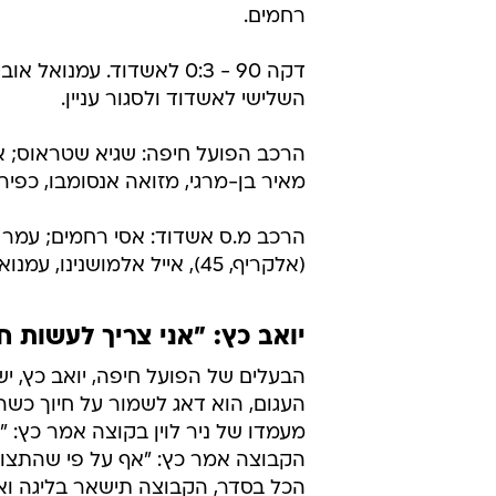
רחמים.
דקה 90 - 0:3 לאשדוד. עמ
השלישי לאשדוד ולסגור עניין.
מאיר בן-מרגי, מזואה אנסומבו, כפיר לי
הרכב מ.ס אשדוד: אסי רחמים; עמר סל
(אלקריף, 45), אייל אלמושנינו, עמנואל אביידה, יניב עזרן; שי הולצמן (דוד רביבו, 45), פליקס אובוקה.
יואב כץ: "אני צריך לעשות ח
הבעלים של הפועל חיפה, יואב כץ, י
העגום, הוא דאג לשמור על חיוך כש
מעמדו של ניר לוין בקוצה אמר כץ: "
הקבוצה אמר כץ: "אף על פי שהתצוג
הכל בסדר, הקבוצה תישאר בליגה ואנ