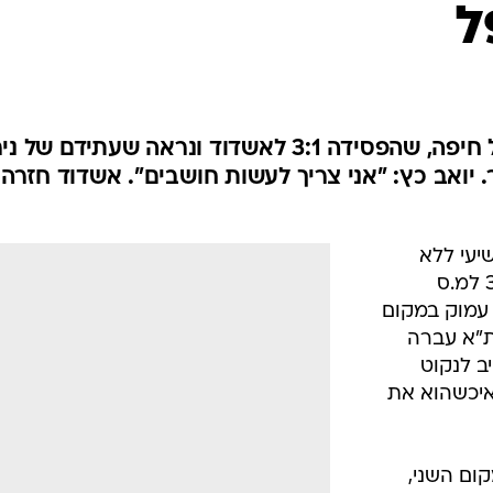
ענפים נוספים
ל
לוח שידורים
החידה של ספור
ארכיון מדורים
כתבו לנו
משחק תשיעי ללא נצחון להפועל חיפה, שהפסידה 3:1 לאשדוד ונראה שעתידם של נ
ר. יואב כץ: "אני צריך לעשות חושבים". אשדוד חזרה
עי ללא
נצחון בליגת העל, אחרי שהפסידה 3:1 למ.ס
עמוק במקום
ת"א עברה
ב לנקוט
איכשהוא את
ום השני,