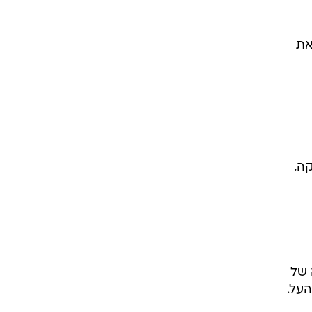
 את
 של
העל.