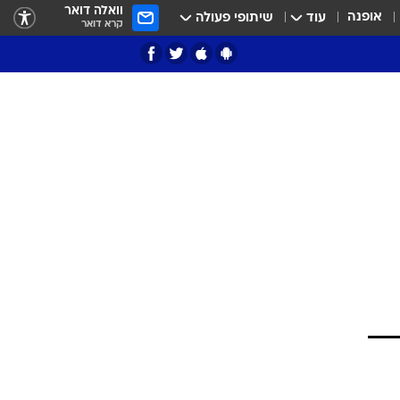
וואלה דואר
אופנה
עוד
שיתופי פעולה
קרא דואר
ציון 3
דאבל דריבל
י