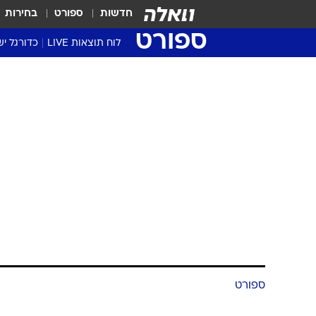
חדשות
ספורט
בחירות
ספורט
לוח תוצאות LIVE
כדורגל יש
ליגת העל Winner
סטט' ליגת
גביע המדי
גביע הטוט
שגרירים
נבחרות י
ליגה לאומ
ליגה א'
ספורט