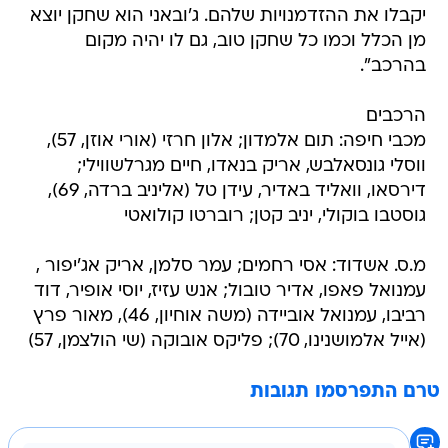
יקבלו את ההזדמנויות שלהם. ג'ובאני הוא שחקן יוצא
מן הכלל וכמו כל שחקן טוב, גם לו יהיה מקום
בהרכב".
הרכבים
מכבי חיפה: תום אלמדון; אלון חרזי (אורי אוזן, 57),
ווסלי גונסאלבש, אריק בנאדו, חיים מגרלשווילי;
דירסאו, וואליד באדיר, עידן טל (אליניב ברדה, 69),
גוסטבו בוקולי, יניב קטן; רוברטו קולואטי
מ.ס. אשדוד: אסי רחמים; עמר סלמן, אריק אג'יפור ,
עמנואל פאפו, אדיר טובול; אנש עזיז, יוסי אופיר, דוד
רביבו, עמנואל אוביידה (משה אוחיון, 46), מאור פרץ
(אייל אלמושנינו, 70); פליקס אובוקה (שי הולצמן, 57)
טרם התפרסמו תגובות