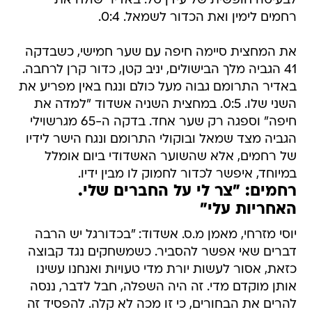
לבעיטה חופשית של עידן טל. באדיר שולח את
רחמים לימין ואת הכדור לשמאל. 0:4.
את המחצית סיימה חיפה עם שער חמישי, כשבדקה
41 הגביה מלך הבישולים, יניב קטן, כדור קרן לרחבה.
באדיר התרומם גבוה מעל כולם ונגח באין מפריע את
השני שלו. 0:5. במחצית השניה אשדוד "למדה את
חיפה" וספגה רק שער אחד. בדקה ה-65 מגרשוילי
הגביה מצד שמאל ובוקולי התרומם ונגח הישר לידיו
של רחמים, אלא שהשוער האשדודי ביום אומלל
במיוחד, איפשר לכדור לחמוק לו מבין ידיו.
רחמים: "צר לי על החברים שלי.
האחריות עלי"
יוסי מזרחי, מאמן מ.ס. אשדוד: "בכדורגל יש הרבה
דברים שאי אפשר להסביר. כשמשחקים נגד קבוצה
כזאת, אסור לעשות יורת מדי טעויות ואנחנו עשינו
אותן מוקדם מדי. זה היה השפלה, חבל לדבר, ננסה
להרים את הבחורים, כי זו מכה לא קלה. להפסיד זה