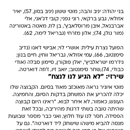
בני יהודה: יניב והבה; מוטי ששון (יניב בסון, 57), יאיר
אזולאי, גבע ברקאי, רוני גפני; קובי דג'אני, אלי
אברבנאל, איבן מרוסלאבץ', בן לוז, מאטה באטורינה
(מור גולן, 74); אלון מזרחי (גבריאל לימה, 62).
הפועל נצרת עילית: אושרי לוי; אבישי ז'אנו (נדיב
סימנטוב, 66), עמי אזולאי, גבריאל ווחין, חיים בנון;
גיז'רמו ישראלביץ', יאלן פוקורן, סיימון סבלה (אודי
כבודי, 74),שחר סימנטוב; יואב זיו, ז'וזה דוארטה.
שירזי: "לא הגיע לנו לנצח"
מוטי איוניר נראה מאוכזב מאוד בסיום. הקבוצה שלו
יכלה להכריע את המשחק בדקות הסיום, והחמיצה.
העונש, כאמור, לא איחר לבוא. "ראינו היום קבוצה
שהיתה טובה בשתי דרגות מהיריבה, ובכל זאת
הפסידה. חסר לנו עוד חלוץ, ואני כבר מספר שבועות
מנסה להביא מישהו שישחק ליד דוארטה". גם על