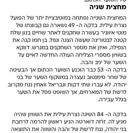
של השוער הכתום.
מחצית שניה
המחצית השנייה נפתחה במוטיבציית יתר של הפועל
נצרת עילית. בדקה ה- 49 נשארה גם קבוצתו של
מוטי איווניר בעשרה שחקנים לאחר שחיים בנון שלח
קטנה לבטורינה שעשה הצגה ונפל. בן חמו קנה את
הנפילה, ואיזן את מספר השחקנים במגרש. דווקא
בשוויון מספרי הצליחה העולה החדשה לאיים על
השער של יניב והבה.
בדקה ה- 53 כבר הוכנע השוער הכתום אך הבעיטה
של שחר סימנטוב נעצרה במשקוף השער של בני
יהודה. לא עברו שתי דקות וגבריאל וואחין נגח מקרוב
לרשת של המארחים, אך השופט פסל את השער
בגלל עבירה.
בדקה ה- 84 השיגה נצרת עילית את השוויון שהיה
מגיע לה. זו'זה דוארטה הגיע ראשון להרמה לרחבת
בני יהודה, נגח לרשת של והבה והשווה את התוצאה