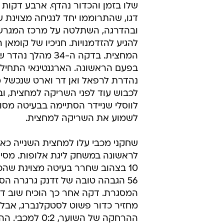
שלו בזמן והכדור נהדף. ארבע דקות 
דגו, שהתרוממו יחד לנגיחה מצוינת
ובהדרגה, השתלטה על מרכז המגרש 
להגיע להזדמנויות. חניכיו של קומאן 
המחצית. בדקה ה-
בפעם הראשונה. הארגנטינאי התחיל 
נהדרת לרפאל ואן דר וארט שנכשל מ
לשמוע את השריקה למחצית.
לראשונה במשחק ליגת אלופות. מסיר
56 הגבהה טובה של זדנק גרגרה ה
המסגרת. דקה אחר כך הוכיח שוב דגו 
מחזיר כדור פשוט לסטקלנברג, אבל אז
ההרחקה של השו