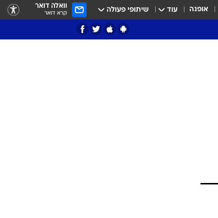
וואלה דואר
אופנה
עוד
שיתופי פעולה
קרא דואר
ציון 3
דאבל דריבל
י