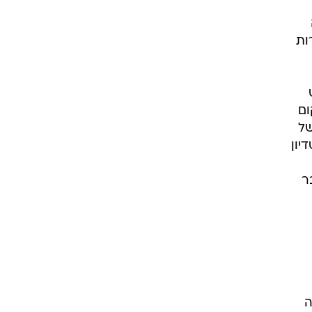
רוגבי וקריקט
גולף
ות
ביליארד
תקצירים
מקום
של
 והאולי קובע יהיה ב-8/12 באיצטדיון
ר
ה