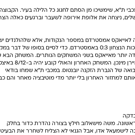
בי ת"א, שימשיכו מן הסתם לחגוג כל הלילה בעיר. הקבוצה
לים, ניצחה את אלופת אירופה לשעבר וברגעים כאלה הצר
ה לאייאקס אמסטרדם במספר הנקודות, אלא שלהולנדים יש
עדיפות בקרב על המקום השלישי בזכות הנצחון 0:3 באמסטרדם. כדי לסיים בסופו של דבר ב
ודה יותר מאייאקס בשני המשחקים הנותרים. המשחק הבא 
הצהובים יהיה ב-23/11 בחוץ מול באיירן מינכן. המשחק האחרון
אה של הגברת הזקנה יובנטוס. במכבי ת"א שמחו בודאי
אותם למחזור האחרון בלי יותר מדי מוטיבציה מאחר והם כב
בדקה
ראשונה. משה מישאלוב חילץ בצורה נהדרת כדור בחלק
ה לישמעאל אדו, אבל הגנאי לא הצליח לשחרר את הבעיט