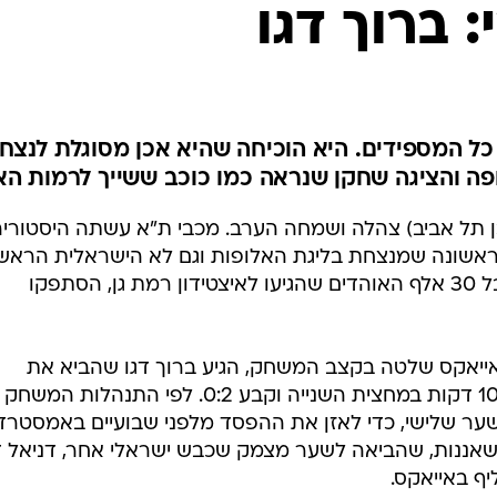
ענפים נוספים
: ברוך דגו
לוח שידורים
החידה של ספור
ארכיון מדורים
כתבו לנו
ל המספידים. היא הוכיחה שהיא אכן מסוגלת לנצח
ה והציגה שחקן שנראה כמו כוכב ששייך לרמות הא
ן תל אביב) צהלה ושמחה הערב. מכבי ת"א עשתה היסטוריה
אשונה שמנצחת בליגת האלופות וגם לא הישראלית הראש
שמנצחת את אייאקס אמסטרדם, אבל 30 אלף האוהדים שהגיעו לאיצטידון רמת גן, הסתפקו
ייאקס שלטה בקצב המשחק, הגיע ברוך דגו שהביא את
הגאולה עם צמד שערים מרהיב תוך 10 דקות במחצית השנייה וקבע 0:2. לפי התנהלות המשחק
ער שלישי, כדי לאזן את ההפסד מלפני שבועיים באמסטרד
אננות, שהביאה לשער מצמק שכבש ישראלי אחר, דניאל 
יף באייאקס.