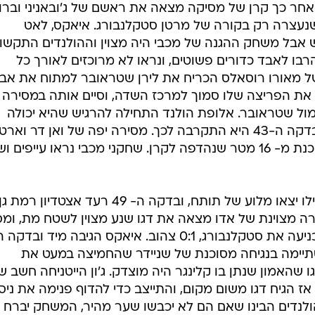
אחר כך קרן של מסיקה מצאה את ראשם של ג'ובאניני וברו
 שנעצרה רק בקורה של מרטן סטקלנבורג. איאקס, לאט
אבל משחק ההגנה של מכבי היה מצוין וההולנדים התקשו
הרבו לאבד כדורים פשוטים, ונראו לא מרוכזים לאורך כל
34 מהלך נהדר של מאורו רוסאלס הכריח את לירן שטראובר למתוח את אבר
את הפריצה שלו סמוך למרכז השדה, וסיים אותה במסירה
ול שטראובר. אלופת הולנד התחילה להרגיש שהיא יכולה
לכבוש עוד לפני השריקה למחצית, ובדקה ה-43 היא התקרבה לכך. מסירה יפה של ואן דר וארט
לווסלי שניידר הסתיימה בבעיטה מסוכנת מ- 16 מטר שנהדפה לקרן. שחקני מכבי נראו עייפי
שחקני מכבי עלו למחצית השנייה כאילו יצאו מלוע של תותח, ובדקה ה- 49 רעד אצטדיון רמת ג
ה מצוינת של אדו מצאה את דגו שנע מצוין לשטח מת, ומ
10 בצהוב שחרר בעיטה מצוינת שהכניעה את סטקלנבורג, 0:1 צהוב. איאקס הגיבה מיד ובדק
סתיימה בנגיחה מסוכנת של שניידר שהחמיצה במעט את
שהאמון שנתן בו קלינגר היה מוצדק. ג'ון הייטניחה חשב ש
 הגיח דגו משום מקום, והתייצב כדי להדוף פנימה את ניסיו
ער, 0:2 למכבי. ההולנדים הבינו שאם הם לא יכבשו שער מהיר, המשחק יברח