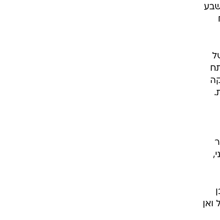
 שבע
ה של
1:2 למכבי. המתח
זקה
ר
י,
ן
ס, רפאל ואן