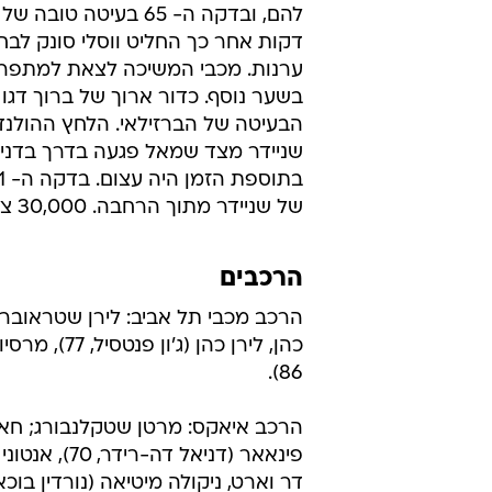
להם, ובדקה ה- 65 בע
דקות אחר כך החליט ווסלי סונק לבח
בשער נוסף. כדור ארוך של ברוך דגו 
של שניידר מתוך הרחבה. 30,000 צופים חיכו לשריקת הסיום שנתנה את האות לפתיחת החגיגות.
הרכבים
הרכב מכבי תל אביב: לירן שטראובר;
כהן, לירן כ
86).
הרכב איאקס: מרטן שטקלנבורג; חאתם טר
דר וארט, ניקולה מיטיאה (נורדין בוכארי, 