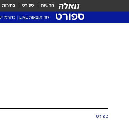
חדשות
ספורט
בחירות
ספורט
לוח תוצאות LIVE
כדורגל יש
ליגת העל Winner
סטט' ליגת
גביע המדי
גביע הטוט
שגרירים
נבחרות י
ליגה לאומ
ליגה א'
ספורט