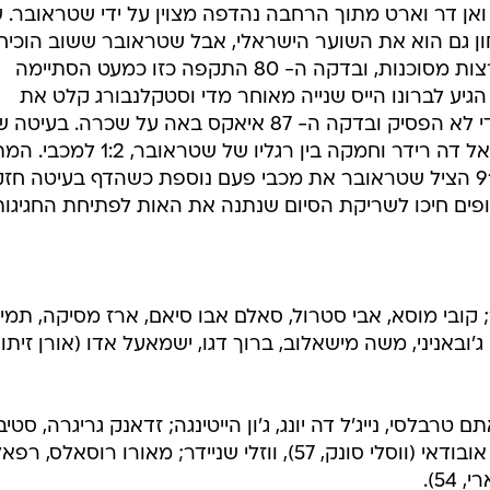
יטה טובה של ואן דר וארט מתוך הרחבה נהדפה מצוין על ידי שטראובר.
ון גם הוא את השוער הישראלי, אבל שטראובר ששוב הוכיח
ערנות. מכבי המשיכה לצאת למתפרצות מסוכנות, ובדקה ה- 80 התקפה כזו כמעט הסתיימה
הגיע לברונו הייס שנייה מאוחר מדי וסטקלנבורג קלט את
הבעיטה של הברזילאי. הלחץ ההולנדי לא הפסיק ובדקה ה- 87 איאקס באה על שכרה. בעיט
שניידר מצד שמאל פגעה בדרך בדניאל דה רידר וחמקה בין רגליו של שטראובר, 
בתוספת הזמן היה עצום. בדקה ה- 91 הציל שטראובר את מכבי פעם נוספת כשהדף בעיטה ח
 קובי מוסא, אבי סטרול, סאלם אבו סיאם, ארז מסיקה, תמי
הן (ג'ון פנטסיל, 77), מרסיו ג'ובאניני, משה מישאלוב, ברוך דגו, ישמאעל אדו (אורן זיתונ
בלסי, נייג'ל דה יונג, ג'ון הייטינגה; זדאנק גריגרה, סטיב
פינאאר (דניאל דה-רידר, 70), אנטוני אובודאי (ווסלי סונק, 57), ווזלי שניידר; מאורו רוסאל
54).