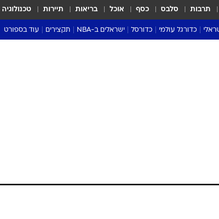
תרבות
סלבס
כסף
אוכל
בריאות
תיירות
טכנולוגיה
ראלי
כדורגל עולמי
כדורסל
ישראלים ב-NBA
תקצירים
עוד בספורט
ליגה אנגלית
ליגת העל
דני אבדיה
מונדיאל 2026
 העל
ליגה ספרדית
דאבל דריבל
NBA
נה
ליגה איטלקית
יורוליג וכדורסל אירופי
טבלאות
ו
ליגה גרמנית
ליגה לאומית
פודקאסטים
ליגה צרפתית
נבחרות ישראל בכדורסל
מסכמים מחזור
שראל
ליגת האלופות
כדורסל נשים
אבא של שבת
ית
הליגה האירופית
מעל הטבעת
דרום אמריקה
סערה בממלכה
טניס
טראש טוק
ספורט אמריקא
פוקר