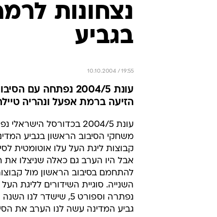
משחקי הסיבוב הראשון בגביע המדינה
קבוצות ליגת העל עלו אוטומטית לסי
אבל היו הערב גם כאלה שניצלו את ה
להתחמם בסיבוב הראשון מול קבוצו
השנייה. סוגיית השידורים לליגת העל ע
נפתרה וספורט 5, שישדר לנו
גביע המדינה עשה לנו הערב את ה
בין הפועל מגדל העמק לרמת השרון.
האורחים מרמת השרון פתחו את המ
ולפי המחצית הראשונה נראה היה ש
לטיול, הרבה בזכות הרכש החדש מונ
הקטור רומרו, שסיים 
רמה"ש ליתרון שיא של 18 נ
ההפתעה, המארחים ממגדל העמק הח
השרון עד לסיום. זה נגמר ב-81:87 לרמה"ש, שהזיעה מאוד.
לעירוני נהריה היה הרבה יותר קל מו