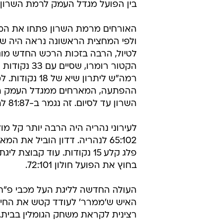
פלג קלע 15 נקודות. עוד קב
בחוץ את הפועל חולון 72:101.
העולה החדשה לליגת העל מכבי פ"ת 
רצינית לקראת משחק הגומלין בבית.
אשדוד ניצחה בחוץ את מכבי ראש העין :103
במשחק שעדיין לא הסתיים מתארחת א
טרם התפרסמו תגובות