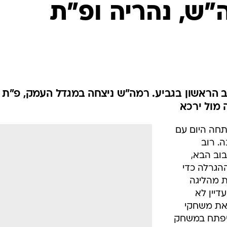
ענפים נוספים
. רוב
לוח שידורים
בוב הבא,
הגרלה כדי
החידה של ספור
ת מהליגה
ארכיון מדורים
דיין לא
כתבו לנו
 השנה את משחקי
סיפתח במשחק
שחק טוב,
עוד תשמעו ממנו הרבה השנה. הקטור רומרו
הם בדרך
/
מערכת וואלה, צילום מסך
צואלה
עם 33 נקודות והוביל את
קודות. למרבה
זירו במשחק מצויין החל מאמצע הרבע השני והקשו על 
ל העולה החדשה לליגה השנייה, הפועל ירכא. זה הסתיים בני