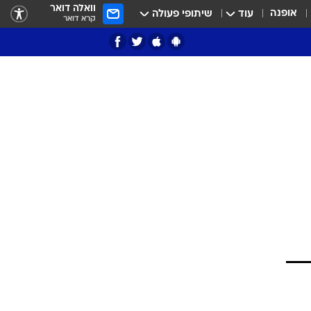
וואלה דואר
אופנה
עוד
שיתופי פעולה
קרא דואר
ציון 3
דאבל דריבל
י