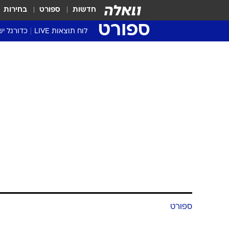
חדשות
ספורט
בחירות
ספורט
לוח תוצאות LIVE
כדורגל יש
ליגת העל Winner
סטט' ליגת
ספורט
גביע המדי
גביע הטוט
נצחונות לרמה
שגרירים
בגביע
נבחרות י
ליגה לאומ
ליגה א'
10.10.2004 / 19:55
עונת 2004/5 נפתחה 
הזיעה ברמת אפעל ונהריה טיילה
עונת 2004/5 בכדורסל הישראל