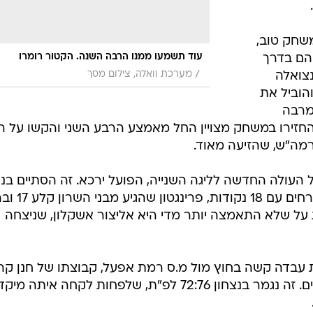
65:102 לנהריה. דדון הוביל את המארחים עם 18 נקודו
וצת ליגת על שלא התאמצה יותר מדי היא אליצור אשקלון, שניצחה
עבדה קשה בחוץ מול מ.ס רמת אפעל, קבוצתו של חנן קרן
האיש ש'ממרר' לעודד קטש את החיים. זה נגמר בנצחון 72:76 לפ"ת, שלפחות לקחה אית
עירוני רמת גן, שירדה בעונה שע
87.
ליצור אשקלון מליגת העל אצל הפועל חולון.