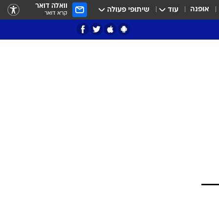
וואלה דואר
אופנה
עוד
שיתופי פעולה
קרא דואר
ציון 3
דאבל דריבל
י