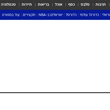
תרבות
סלבס
כסף
אוכל
בריאות
תיירות
טכנולוגיה
ראלי
כדורגל עולמי
כדורסל
ישראלים ב-NBA
תקצירים
עוד בספורט
ליגה אנגלית
ליגת העל
דני אבדיה
מונדיאל 2026
 העל
ליגה ספרדית
דאבל דריבל
NBA
נה
ליגה איטלקית
יורוליג וכדורסל אירופי
טבלאות
ו
ליגה גרמנית
ליגה לאומית
פודקאסטים
ליגה צרפתית
נבחרות ישראל בכדורסל
מסכמים מחזור
שראל
ליגת האלופות
כדורסל נשים
אבא של שבת
ית
הליגה האירופית
מעל הטבעת
דרום אמריקה
סערה בממלכה
טניס
טראש טוק
ספורט אמריקא
פוקר