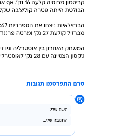
קריסטון מרוסי
הבולטת הייתה פטרה קוליצ'בה שקלעה 9 נקו
מברזיל קולעת 27 נק' ומרטה פרננדז מספרד, 16 נק'.
ג'קסון הצטיינה עם 28 נק' לאוסטרליה. אצל הניו זילנדיות בלטה גינה פרמר, עם 15 נק'.
טרם התפרסמו תגובות