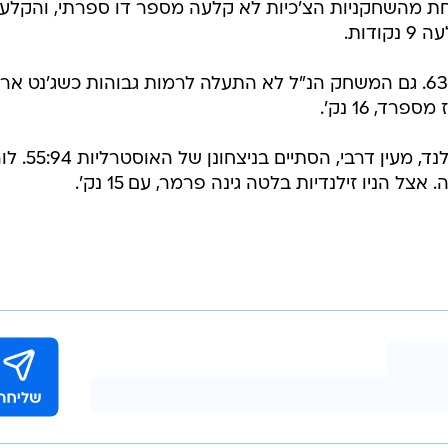
ה קלעה 16 נק'. אף אחת מהשחקניות הצ'כיות לא קלעה מספר דו ספרתי, והקלע
דות.
הברזילאיות ניצחו את הספרדיות 63:67. גם המשחק הנ"ל לא התעלה לרמות גבוהות כשג'נט אר
המשחק האחרון בין אוסטרליה וניו זילנד, מעין דרבי, הסתיים בני