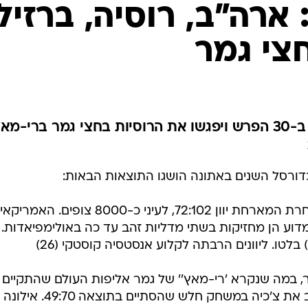
ענפים נוספים
ארה"ב, רוסיה, ברזיל
לוח שידורים
צי גמר
החידה של ספור
ארכיון מדורים
כתבו לנו
האמריקאיות הביסו את היווניות ב-30 הפרש ויפגשו את הרוסיות בחצי גמר ברי-מ
ורסל השנים באתונה הושגו התוצאות הבאות:
נבחרתה של ארה"ב הביסה את הנבחרת המארחת יוון 72:102, לעיני כ-8000 צופים. ה
מדוע הן מחזיקות בשתי מדליות זהב עד כה באולימפיאדות.
 במה שנקרא 'רי-מאץ'' של גמר אליפות העולם שהתקיים ב
שתי הנבחרות ב-2002, ניצחה הערב את צ'כיה במשחק חלש שהסתיים בתוצאה 49:70. אילונה