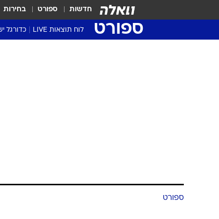
חדשות
ספורט
בחירות
ספורט
לוח תוצאות LIVE
כדורגל יש
ליגת העל Winner
סטט' ליגת
גביע המדי
גביע הטוט
שגרירים
נבחרות י
ליגה לאומ
ליגה א'
ספורט