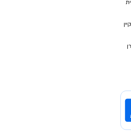
ית
רוגבי וקריקט
גולף
ביליארד
קיין
תקצירים
צחונן של האוסטרליות 55:94. לורן