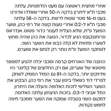
אחרי מחצית ראשונה עם מעט הזדמנויות, עלתה
מכבי ת"א ליתרון בדקה ה-50 אחרי שאלדו אדורנו
בעט מ-16 מטר שטוח לרשת. בדקה ה-58 עלתה
מכבי ת"א ל-0:2 אחרי טעות קשה של רפי כהן, שוער
הפועל פ"ת, שלא הצליח לעצור כדור פשוט. אנדראס
פרוחננקובס הגיע לכדור, הטעה את כהן שהיה מחוץ
לשערו ומזווית לא קלה כבש את השער השני,
לשחקני הפועל פ"ת נותר רק לנחם את שוערם.
ההגנה של האורחים קרסה ומכבי יכלה להגיע למספר
סיטונאי של שערים, אם רק החלוצים של קלינגר היו
מדויקים יותר. בדקה ה-81 גם המזל הפסיק לשחק
לפרדי דוד כשאלי ביטון עבר את רפי כהן, הבקיע את
השער השלישי לזכות האלופה והעלה את היתרון
התל אביבי ל-0:3. בזכות הניצחון עלתה האלופה
למקום השני בטבלה וצמקה את הפער ממכבי חיפה
לחמש נקודות.