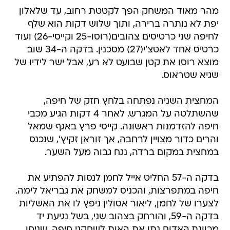
מהר מאוד המשחק הפך לקטטת רחוב, עד שלאלון
יפת לא נותרה ברירה, ותוך שלוש דקות הוא שלף
לחיפה שני כרטיסים צהובים(רוסו-25 וקייסי-26) ועוד
כרטיס אחד לאטצ'י(27) מסכנין. בדקה ה-34 שוב
מוצא רוסו את קטן שבועט לא רע, אבל ישר לידיו של
שגיא שטראוס.
המחצית השניה נפתחה בלחץ חזק של חיפה,
שהשתלטה על המגרש. לאחר 4 דקות הגיע מכבי
חיפה להזדמנות ראשונה. קייסי פרץ באגף שמאל
והרים כדור מצויין לרחבה, אך זוראן זקיץ', שנכנס
במחצית במקום ברדה, נגח גבוה מעל השער.
בדקה ה-57 החליט אייל לחמן לנסות להפתיע את
חיפה במתפרצות, והכניס למשחק את גבריאל לימה.
לצערו של לחמן, ליאור אסולין ניפץ לו את האשליות
בדקה ה-59, והורחק בצהוב שני, בשל נגיעת יד
מכוונת.האדום נתן את האות לשחקני חיפה, שניסו