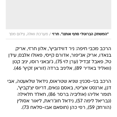
/
"המשחק הברוטלי סחף אותנו". חרזי
מערכת וואלה, צילום מסך
הרכב מכבי חיפה: ניר דווידוביץ', אלון חרזי, אריק
בנאדו, אריק אג'יפור, אדורם קייסי, פאולו אלבס, עידן
טל, פאבל זבדיל (ערן לוי 75), ג'ובאני רוסו, יניב קטן
(וואליד באדיר 89), אליניב ברדה (זוראן זקיץ' 46).
הרכב בני-סכנין: שגיא שטראוס, נידאל שלאעטה, אבי
דנן, ארנסט אצ'יטי, באסם גנאים, דריוס יצ'קביץ',
תומר אליהו (אוליביה ברסר 86), חאלד חלאילה
(גבריאל לימה 57), נידאל חוג'ראת, ליאור אסולין
(הורחק 59), רפי כהן (חוסאם אבו-סלאח 73).