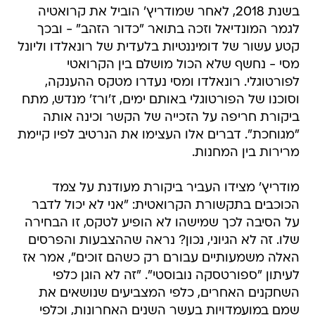
בשנת 2018, לאחר שמודריץ' הוביל את קרואטיה
לגמר המונדיאל וזכה בתואר "כדור הזהב" - ובכך
קטע עשור של דומיננטיות בלעדית של רונאלדו וליונל
מסי - נחשף שלא הכול מושלם בין הקרואטי
לפורטוגלי. רונאלדו ומסי נעדרו מטקס ההענקה,
וסוכנו של הפורטוגלי באותם ימים, ז'ורז' מנדש, מתח
ביקורת חריפה על הזכייה של הקשר וכינה אותה
"מגוחכת". דברים אלו העצימו את הנרטיב לפיו קיימת
מרירות בין המחנות.
מודריץ' מצידו העביר ביקורת מעודנת על צמד
הכוכבים בתקשורת הקרואטית: "אני לא יכול לדבר
על הסיבה לכך שמישהו לא הופיע לטקס, זו הבחירה
שלו. זה לא הגיוני, נכון? נראה שההצבעות והפרסים
האלה משמעותיים עבורם רק כשהם זוכים", אמר אז
לעיתון "ספורטסקה נובוסטי". "זה לא הוגן כלפי
השחקנים האחרים, כלפי המצביעים שנושאים את
שמם במועמדויות בעשר השנים האחרונות, וכלפי