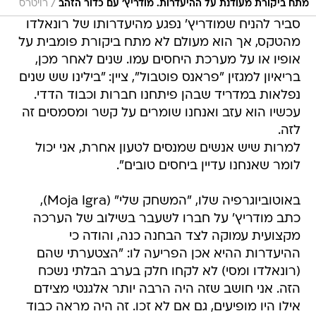
/
מתח ביקורת מעודנת על ההיעדרות. מודריץ' עם כדור הזהב
רויטרס
סביר להניח שמודריץ' נפגע מהיעדרותו של רונאלדו
מהטקס, אך הוא מעולם לא מתח ביקורת פומבית על
אופיו או על מערכת היחסים עמו. שנים לאחר מכן,
בריאיון למגזין "פראנס פוטבול", ציין: "בילינו שש שנים
נפלאות במדריד שבהן פיתחנו חברות וכבוד הדדי.
עכשיו הוא עזב ואנחנו שומרים על קשר ומסמסים זה
לזה.
למרות שיש אנשים שמנסים לטעון אחרת, אני יכול
לומר שאנחנו עדיין ביחסים טובים".
באוטוביוגרפיה שלו, "המשחק שלי" (Moja Igra),
כתב מודריץ' על חברו לשעבר בשילוב של הערכה
מקצועית עמוקה לצד הבחנה כנה, והודה כי
ההיעדרות ההיא אכן הפריעה לו: "הצטערתי שהם
(רונאלדו ומסי) לא לקחו חלק בערב הבלתי נשכח
הזה. אני חושב שזה היה הרבה יותר אלגנטי מצידם
אילו היו מופיעים, גם אם לא זכו. זה היה מראה כבוד