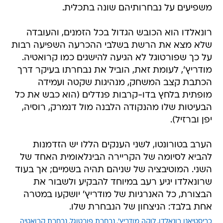
משפיעים על נבחרותיהם שונה בתכלית.
רונאלדו הוא הכובש הגדול בכל הזמנים, והעובדה
שלא מצא את הרשת בשלבי ההכרעה השפיעה רבות
על כך שפורטוגל לא הגיעה להישגים כמו קרואטיה.
מודריץ', לעומת זאת, הוביל את נבחרתו בעיקר דרך
הכתבת קצב המשחק, מנהיגות שקטה ועמידה
מופתית בלחץ בדו-קרבות פנדלים (הוא כבש את כל
הבעיטות שלו מהנקודה הלבנה מול דנמרק, רוסיה,
יפן וברזיל).
הערב בטורונטו, לשני הענקים הללו יש הזדמנות
להביא לסיומה של הקריירה הבינלאומית האחד של
השני. המוטיבציה של שניהם תהיה בשמיים; אך בעוד
שרונאלדו יגיע רעב במיוחד להבקיע ולשבור את
הבצורת, כל האנרגיות של מודריץ' יושקעו במטרה
אחת בלבד: הניצחון של הנבחרת שלו.
כריסטיאנו רונאלדו
לוקה מודריץ'
נבחרת פורטוגל
נבחרת קרואטיה