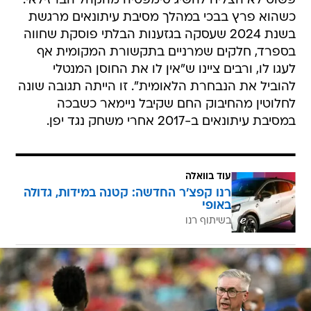
פשוט לא הצליח להשיג סימפטיה מהקהל הברזילאי.
כשהוא פרץ בבכי במהלך מסיבת עיתונאים מרגשת
בשנת 2024 שעסקה בגזענות הבלתי פוסקת שחווה
בספרד, חלקים שמרניים בתקשורת המקומית אף
לעגו לו, ורבים ציינו ש"אין לו את החוסן המנטלי
להוביל את הנבחרת הלאומית". זו הייתה תגובה שונה
לחלוטין מהחיבוק החם שקיבל ניימאר כשבכה
במסיבת עיתונאים ב-2017 אחרי משחק נגד יפן.
עוד בוואלה
רנו קפצ'ר החדשה: קטנה במידות, גדולה
באופי
בשיתוף רנו