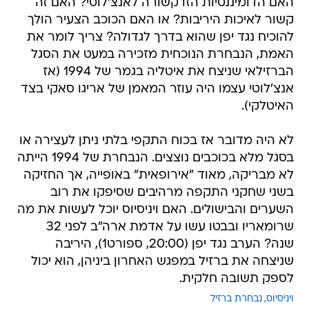
האם הדומיננטיות הזו קשורה לאנצ'לוטי? האם זה
קשור לאיכות היריבות? או האם הכוכב הצעיר הולך
להוכיח נגד יפן שהוא בדרך לגדולה? צריך לומר את
האמת, הנבחרת הנוכחית מזכירה במעט את הסגל
הברזילאי שניצח את איטליה בגמר של 1994 (אז
אנצ'לוטי עצמו היה עוזר המאמן של אריגו סאקי בצד
האיטלקי).
לא היה מדובר אז בכוח התקפי בלתי ניתן לעצירה או
בסגל מלא בכוכבים נוצצים. הנבחרת של 1994 הייתה
לא מבריקה, מאוד "אירופאית" באופייה, אך החזיקה
בשני שחקני התקפה מרהיבים שסיפקו את רוב
השערים והבישולים. האם ויניסיוס יוכל לעשות את מה
שרומאריו ובבטו עשו על אדמת ארה"ב לפני 32
שנה? הערב נגד יפן (20:00, ספורט1), היריבה
שניצחה את ברזיל במפגש האחרון ביניהן, הוא יכול
לספק תשובה חלקית.
ויניסיוס
נבחרת ברזיל