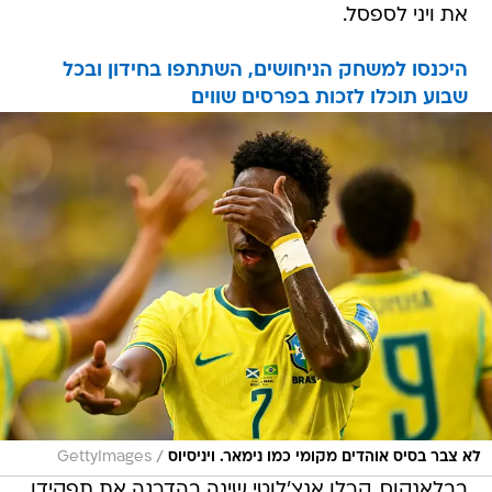
את ויני לספסל.
היכנסו למשחק הניחושים, השתתפו בחידון ובכל
שבוע תוכלו לזכות בפרסים שווים
/
לא צבר בסיס אוהדים מקומי כמו נימאר. ויניסיוס
GettyImages
בבלאנקוס, קרלו אנצ'לוטי שינה בהדרגה את תפקידו