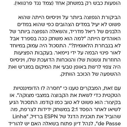
הופעות כבש רק במשחק אחד (צמד נגד פרגוואי).
הביקורת הנפוצה ביותר על ויניסיוס הייתה שהוא
פשוט לא יעיל במדים הצהובים כפי שהוא במדים
הלבנים של ריאל מדריד, והשאלה הנפוצה ביותר של
האוהדים הייתה "למה הוא משחק ככה בספרד אבל
לא בנבחרת הלאומית?". התסכול היה עמוק במיוחד
לאור פינוי הבמה על ידי ניימאר. בעקבות הפציעות
החוזרות ונשנות שלו והנוכחות הדועכת שלו, ויניסיוס
היה צפוי לרשת באופן טבעי את המיקום במגרש ואת
ההשפעה של הכוכב הוותיק.
עם זאת, המבקרים טענו כי "חסרה לו הדומיננטיות
הטקטית כדי לשאת את הקבוצה במצבי מצוקה". או
בקיצור: הוא פשוט לא טוב כמו קודמו. התסכול הגיע
לשיאו לאחר הפסד 2:1 במשחק ידידות לצרפת, מה
שהוביל את תוכנית הדגל של ESPN ברזיל, "Linha
de Passe", לנהל דיון פתוח בשאלה האם יש להוריד