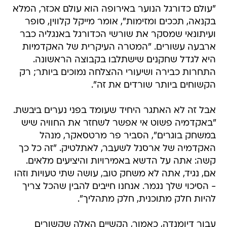
"עולם כדורגל הנוער באירופה הוא עולם אכזר, המלא
בקנאה, תככים ומזימות", אומר מייקל קלווין, סופר
ועיתונאי שמסקר את שורשי הכדורגל באנגליה כבר
ארבעה עשורים. "המטרה העיקרית של האקדמיות
היא לגדל שחקנים שישתלבו בקבוצה הראשונה.
התחרות כבירה ושיעורי ההצלחה נמוכים ביותר; רק
הקשוחים ביותר שורדים את זה".
אבל זה לא האתגר היחיד שעומד בפני נערים ביבשת.
"באקדמיה פשוט אי אפשר לשחזר את החוויה שיש
במשחק בוגרים", הסביר פר מרטסאקר, מנהל
האקדמיה של ארסנל לשעבר, לאתלטיק. "זה כל כך
קשה: אתה על הדשא באמירויות והיציעים מלאים.
אם, נגיד, אתה לא משחק טוב, עושה שתי טעויות וזהו
- הסיכוי שלך נגמר. אנחנו חייבים להבין שהכל צריך
להיות חלק מתוכנית, חלק מתהליך".
עבור דיומנדה, כאמור, הקשיים האלה שקשורים