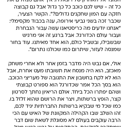
המונדיאל האחרון של רונאלדו. איך אתם מנהלים את
כל זה - שיש לכם כוכב כל כך גדול אבל גם קבוצה
חזקה עם המון שחקנים גדולים?". הקשר הצעיר,
שכבר זכה בשני גביעי אירופה, ענה בכבוד מקסימלי:
"אנחנו יודעים מה כריסטיאנו עשה עבור הנבחרת
ועבור עולם הכדורגל. אבל ברגע זה אני מרגיש
שבשבילו, ובשביל כולם, הוא אחד מאיתנו. עוד בחור
שמנסה לעזור, שיתרום כמו שכולנו נתרום".
אולי, אם נבש היה מדבר בזמן אחר ולא אחרי משחק
מאכזב, הוא היה מנסח את תשובתו מעט אחרת, אבל
הוא לא לקח בחשבון את התגובה של מעריצי הכוכב.
הוא בסך הכל אמר שכדורגל הוא ספורט קבוצתי
ושהם יפתרו הכל ביחד. אולם הריאיון נחתך לסרטון
קצר, הופץ ברשתות, ויצר את הרושם שהוא זלזל בו.
כמו שכל מי שבקיא ברשתות החברתיות יגיד לכם,
זהו השלב שבו הקהילה המקוונת של האיש עם הכי
הרבה עוקבים בעולם לא מסוגלת לשאת שום דבר