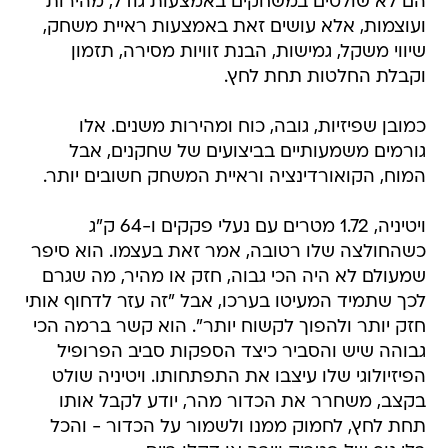
הם לא שולטים במשחקים באמצעות גודל, מהירות
ועוצמות, אלא עושים זאת באמצעות ראיית משחק,
שיווי משקל, גמישות, הבנת זוויות מסירה, תזמון
וקבלת החלטות תחת לחץ.
כמובן שפיזיות, גובה, כוח ומהירות משנים. אלו
גורמים משמעותיים בביצועים של שחקנים, אבל
המוח, הקואורדינציה וראיית המשחק חשובים יותר.
ויטיניה, 1.72 מטרים עם נעלי פקקים ו-64 ק"ג
כשהחולצה שלו רטובה, אמר זאת בעצמו. הוא סיפר
שמעולם לא היה הכי גבוה, חזק או מהיר, מה שגרם
לכך שתמיד המעיטו בערכו, אבל "זה עזר לדחוף אותי
חזק יותר ולהפוך לקשוח יותר". הוא קשר ברמה הכי
גבוהה שיש והסביר כיצד הספקות סביב הפרופיל
הפיזיולוגי שלו עיצבו את התפתחותו. ויטיניה שולט
בקצב, משחרר את הכדור מהר, יודע לקבל אותו
תחת לחץ, לחמוק ממנו ולשמור על הכדור - והכל