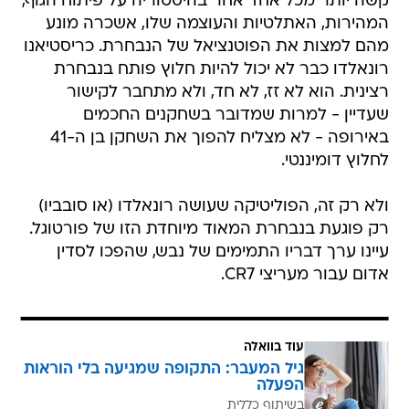
קשה יותר מכל אחד אחר בהיסטוריה על פיתוח הגוף,
המהירות, האתלטיות והעוצמה שלו, אשכרה מונע
מהם למצות את הפוטנציאל של הנבחרת. כריסטיאנו
רונאלדו כבר לא יכול להיות חלוץ פותח בנבחרת
רצינית. הוא לא זז, לא חד, ולא מתחבר לקישור
שעדיין - למרות שמדובר בשחקנים החכמים
באירופה - לא מצליח להפוך את השחקן בן ה-41
לחלוץ דומיננטי.
ולא רק זה, הפוליטיקה שעושה רונאלדו (או סובביו)
רק פוגעת בנבחרת המאוד מיוחדת הזו של פורטוגל.
עיינו ערך דבריו התמימים של נבש, שהפכו לסדין
אדום עבור מעריצי CR7.
עוד בוואלה
גיל המעבר: התקופה שמגיעה בלי הוראות
הפעלה
בשיתוף כללית