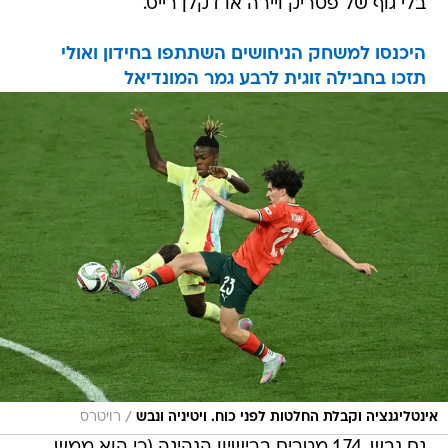
בלי גוף של פטריק ויירה או דקלן רייס.
היכנסו למשחק הניחושים השתתפו בחידון ואולי
תזכו בחבילה זוגית לרבע גמר המונדיאל
/
אינטליגנציה וקבלת החלטות לפני כוח. ויטיניה ונבש
רויטרס
גם נבש, 1.74 מטרים ברישיון הנהיגה (כי הוא ממש