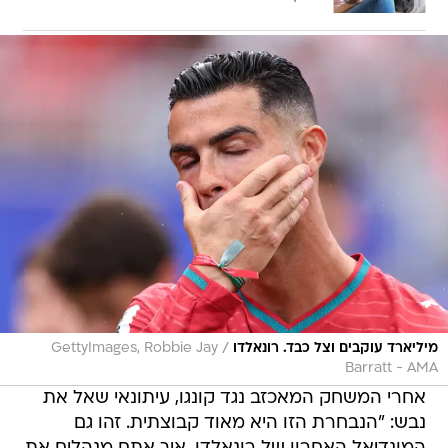
/
מיליארד עוקבים וצל כבד. רונאלדו
GettyImages, Robbie Jay
Barratt - AMA
אחרי המשחק המאכזב נגד קונגו, עיתונאי שאל את
נבש: "הנבחרת הזו היא מאוד קבוצתית. זהו גם