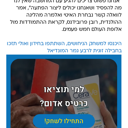
"אנחנו פשוט צריכים להגיע עם המחשבה שאין לנו
מה להפסיד ושאנחנו יכולים ליצור הפתעה", אמר
לוואלה קשר נבחרת האיטי ואלמרה מהליגה
ההולנדית, רובן פרובידנס, לקראת ההתמודדות מול
אלופת העולם חמש פעמים.
היכנסו למשחק הניחושים, השתתפו בחידון ואולי תזכו
בחבילה זוגית לרבע גמר המונדיאל