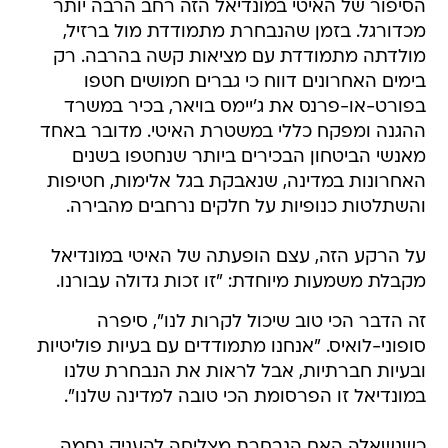
הסיפור של האיטי במונדיאל הזה רחב הרבה יותר
מכדורגל. בזמן שהנבחרת מתמודדת מול ברזיל,
מולדתה מתמודדת עם מציאות קשה בהרבה. רק
בימים האחרונים דווח כי גברים חמושים חטפו
בפורט-או-פרנס את ג'יימס בויאר, בכיר במשרד
ההגנה ומפקח כללי במשטרת האיטי. מדובר באחד
מאנשי הביטחון הבכירים ביותר שנחטפו בשנים
האחרונות במדינה, שנאבקת בגל אלימות, חטיפות
והשתלטות כנופיות על חלקים נרחבים מהבירה.
על הרקע הזה, עצם הופעתה של האיטי במונדיאל
מקבלת משמעות מיוחדת: "זו זכות גדולה עבורנו.
זה הדבר הכי טוב שיכול לקרות לנו", סיפרה
סופוני-לואיס. "אנחנו מתמודדים עם בעיות פוליטיות
ובעיות חברתיות, אבל לראות את הנבחרת שלנו
במונדיאל זו הפרסומת הכי טובה למדינה שלנו".
כשנשאלה האם הנבחרת מצליחה להעניק נחמה