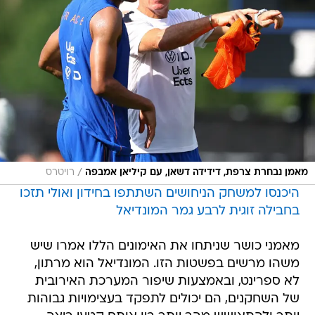
/
מאמן נבחרת צרפת, דידידה דשאן, עם קיליאן אמבפה
רויטרס
היכנסו למשחק הניחושים השתתפו בחידון ואולי תזכו
בחבילה זוגית לרבע גמר המונדיאל
מאמני כושר שניתחו את האימונים הללו אמרו שיש
משהו מרשים בפשטות הזו. המונדיאל הוא מרתון,
לא ספרינט, ובאמצעות שיפור המערכת האירובית
של השחקנים, הם יכולים לתפקד בעצימויות גבוהות