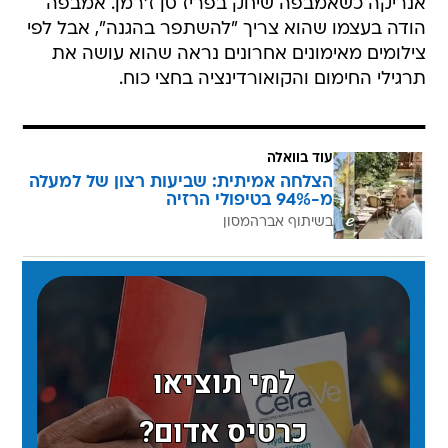
אנריקה כשאמבפה שיחק בפריז סן ז'רמן. אמבפה
הודה בעצמו שהוא צריך "להשתפר בהגנה", אבל לפי
צילומים מאימונים אחרונים נראה שהוא עושה את
תרגילי החימום והקואורדינציה בחצי כוח.
עוד בוואלה
הצלחה אמיתית: שביעות רצון של למעלה
מ-94% בטיפולי הרזיה
בשיתוף אברהמסון