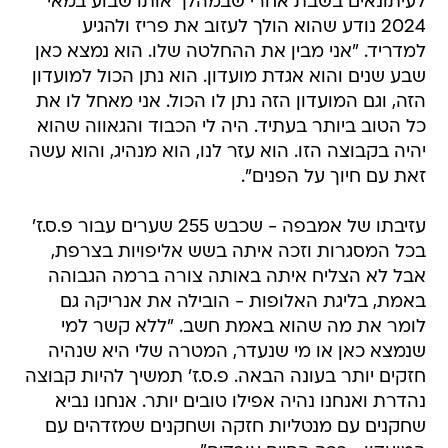
לעיתונאים בשבת אחרי שבמהלך אותו שבוע במאי
2024 נודע שהוא הולך לעזוב את פריז ולהגיע
למדריד. "אני מבין את ההחלטה שלו. הוא נמצא כאן
שבע שנים והוא אגדת מועדון. הוא נתן הכול למועדון
הזה, וגם המועדון הזה נתן לו הכול. אני מאחל לו את
כל הטוב ביותר בעתיד. היה לי הכבוד והגאווה שהוא
יהיה בקבוצה הזו. הוא עזר לנו, הוא מנהיג, והוא עשה
זאת עם חיוך על הפנים".
עזיבתו של אמבפה - שכבש 255 שערים עבור פ.ס.ז'
בכל המסגרות וזכה איתה בשש אליפויות בצרפת,
אבל לא הצליח איתה באותה צורה ברמה הגבוהה
באמת, בליגת האלופות - הובילה את אנריקה גם
לומר את מה שהוא באמת חשב. "ללא קשר למי
שנמצא כאן או מי שנעדר, המטרה שלי היא שנהיה
חזקים יותר בעונה הבאה. פ.ס.ז' תמשיך להיות קבוצה
נהדרת ואנחנו נהיה אפילו טובים יותר. אנחנו נביא
שחקנים עם מנטליות חזקה ושחקנים שמזדהים עם