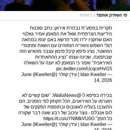
/
מי השתיק אותם?
רויטרס
תקרית במסע"ת נבחרת איראן: כתב סוכנות
הידיעות הצרפתית שאל את המאמן אמיר גאלנוי
האם שחקניו ירדו מכר הדשא באם יונפו במחאה
דגלי השמש והאריה המזוהים עם השאח ומתנגדי
המשטר, נציג פיפא קיבל סימון עצבני מהאיש הזה
שבתמונה, שכינה עצמו "נציג ההתאחדות
האיראנית" ואמר כי המאמן לא יענה על השאלה
pic.twitter.com/UcqceHvl15
— Idan Kweller | עידן קוולר (@IKweller)
June
14, 2026
בכירה בפיפא ל-
@WallaNews
: "שום קשיים לא
הוערמו על האיראנים, הכל תקתק לפי הזמנים, הם
התעכבו בעליה לאוטבוס ובתוספת הפקקים של
לוס אנג'לס - נוצר עיכוב של רבע שעה דבר שקורה
כל הזמן"
https://t.co/uYNIMkVU0O
— Idan Kweller | עידן קוולר (@IKweller)
June