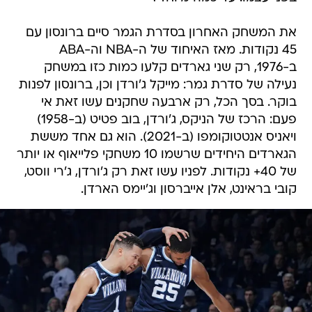
את המשחק האחרון בסדרת הגמר סיים ברונסון עם
45 נקודות. מאז האיחוד של ה-NBA וה-ABA
ב-1976, רק שני גארדים קלעו כמות כזו במשחק
נעילה של סדרת גמר: מייקל ג'ורדן וכן, ברונסון לפנות
בוקר. בסך הכל, רק ארבעה שחקנים עשו זאת אי
פעם: הרכז של הניקס, ג'ורדן, בוב פטיט (ב-1958)
ויאניס אנטטוקומפו (ב-2021). הוא גם אחד מששת
הגארדים היחידים שרשמו 10 משחקי פלייאוף או יותר
של 40+ נקודות. לפניו עשו זאת רק ג'ורדן, ג'רי ווסט,
קובי בראינט, אלן אייברסון וג'יימס הארדן.