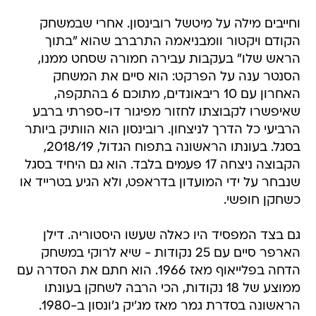
וחייבים מילה על מיטשל רובינסון. אחרי שבמשחק
הקודם ויקטור וומבניאמה התרברב שהוא "בתוך
הראש שלו" בעקבות עבירה חמורה שסחט ממנו,
הסנטר ענה על הפרקט: הוא סיים את המשחק
האחרון עם 10 ריבאונדים, מתוכם 6 בהתקפה,
שאיפשרו לקבוצתו לחזור מפיגור דו-ספרתי ברבע
הרביעי כל הדרך לניצחון. רובינסון הוא הוותיק ביותר
בסגל. בעונתו הראשונה בתפוח הגדול, 2018/19,
הקבוצה ניצחה 17 פעמים בלבד. הוא גם היחיד בסגל
שנבחר על ידי המועדון בדראפט, ולא הגיע בטרייד או
כשחקן חופשי.
גם בצד המפסיד היו כאלה שעשו היסטוריה. דילן
הארפר סיים עם 25 נקודות - שיא לרוקי במשחק
הדחה בפלייאוף מאז 1966. הוא חתם את הסדרה עם
ממוצע של 18 נקודות, הכי הרבה לשחקן בעונתו
הראשונה בסדרת גמר מאז מג'יק ג'ונסון ב-1980.