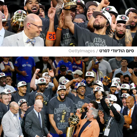
/
סיום הוליוודי לסרט
GettyImages