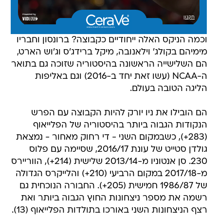
וכמה הניקס האלה ייחודיים כקבוצה? ברונסון וחבריו
מימיהם בקולג' וילאנובה, מיקל ברידג'ס וג'וש הארט,
הם השלישייה הראשונה בהיסטוריה שזוכה גם בתואר
ה-NCAA (עשו זאת יחד ב-2016) וגם באליפות
הליגה הטובה בעולם.
הם הובילו את ניו יורק להיות הקבוצה עם הפרש
הנקודות הגבוה ביותר בהיסטוריה של הפלייאוף
(283+), כשבמקום השני - די רחוק מאחור - נמצאת
גולדן סטייט של עונת 2016/17, שסיימה עם פלוס
230. סן אנטוניו מ-2013/14 שלישית (214+), הווריירס
מ-2017/18 במקום הרביעי (210+) והלייקרס הגדולה
של 1986/87 חמישית (205+). החבורה הנוכחית גם
רשמה את מספר ניצחונות החוץ הגבוה ביותר ואת
רצף הניצחונות השני באורכו בתולדות הפלייאוף (13).