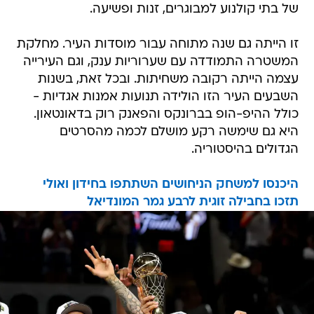
של בתי קולנוע למבוגרים, זנות ופשיעה.
זו הייתה גם שנה מתוחה עבור מוסדות העיר. מחלקת
המשטרה התמודדה עם שערוריות ענק, וגם העירייה
עצמה הייתה רקובה משחיתות. ובכל זאת, בשנות
השבעים העיר הזו הולידה תנועות אמנות אגדיות -
כולל ההיפ-הופ בברונקס והפאנק רוק בדאונטאון.
היא גם שימשה רקע מושלם לכמה מהסרטים
הגדולים בהיסטוריה.
היכנסו למשחק הניחושים השתתפו בחידון ואולי
תזכו בחבילה זוגית לרבע גמר המונדיאל