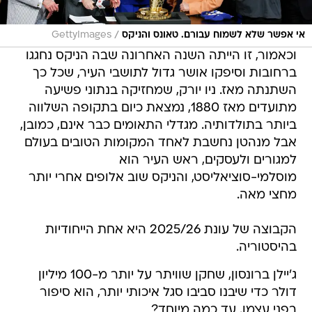
/
אי אפשר שלא לשמוח עבורם. טאונס והניקס
GettyImages
וכאמור, זו הייתה השנה האחרונה שבה הניקס נחגגו
ברחובות וסיפקו אושר גדול לתושבי העיר, שכל כך
השתנתה מאז. ניו יורק, שמחזיקה בנתוני פשיעה
מתועדים מאז 1880, נמצאת כיום בתקופה השלווה
ביותר בתולדותיה. מגדלי התאומים כבר אינם, כמובן,
אבל מנהטן נחשבת לאחד המקומות הטובים בעולם
למגורים ולעסקים, ראש העיר הוא
מוסלמי-סוציאליסט, והניקס שוב אלופים אחרי יותר
מחצי מאה.
הקבוצה של עונת 2025/26 היא אחת הייחודיות
בהיסטוריה.
ג'יילן ברונסון, שחקן שוויתר על יותר מ-100 מיליון
דולר כדי שיבנו סביבו סגל איכותי יותר, הוא סיפור
בפני עצמו. עד כמה מיוחד?