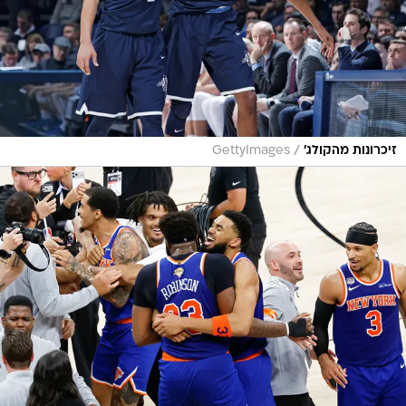
/
זיכרונות מהקולג'
GettyImages