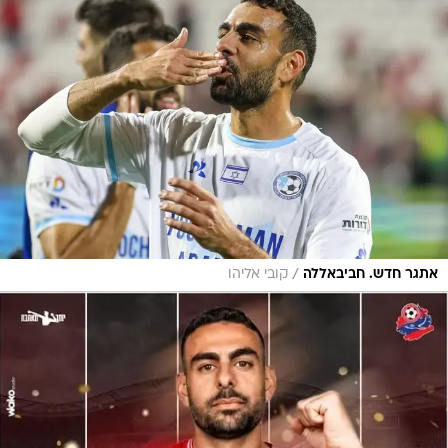
/
אתגר חדש. חביבאללה
קובי אליהו