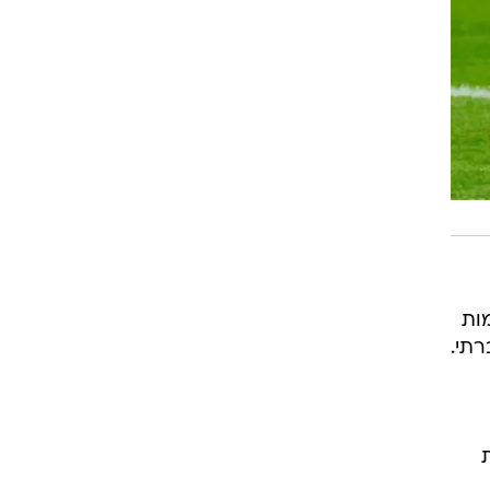
ות
רתי.