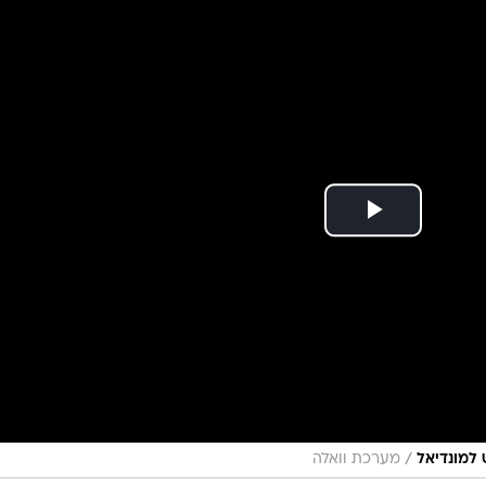
ענפים נוספים
לוח שידורים
החידה של ספור
ארכיון מדורים
כתבו לנו
/
 למונדיאל
מערכת וואלה