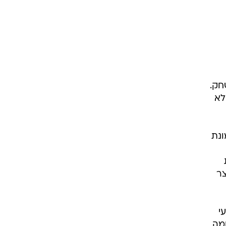
רוגבי וקריקט
גולף
ביליארד
תקצירים
חק.
לא
ת גם כ"תסמונת
צר
י
מה