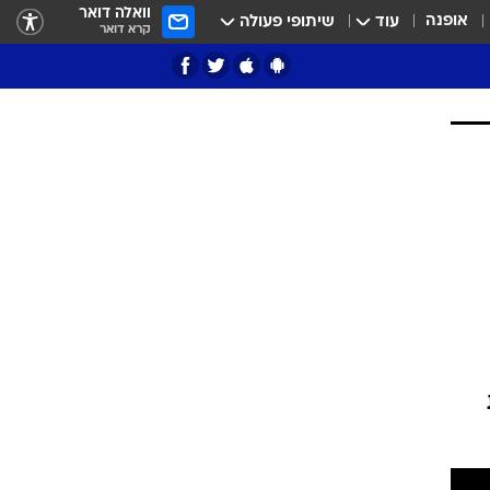
וואלה דואר
אופנה
עוד
שיתופי פעולה
קרא דואר
ציון 3
דאבל דריבל
י