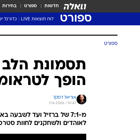
חדשות
ספורט
בחירות
ספורט
לוח תוצאות LIVE
כדורגל יש
ליגת העל Winner
סטט' ליגת
ספורט
גביע המדי
גביע הטוט
תסמונת הלב 
שגרירים
הופך לטראומ
נבחרות י
ליגה לאומ
ליגה א'
אוריאל דסקל
11.6.2026 / 10:47
מ-7:1 של ברזיל ועד לשבעה
לאוהדים ולשחקנים לחוות סטרס