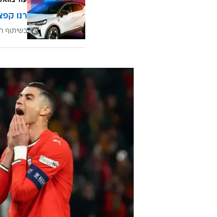
עוד בוואל
רנו קפצ
בשיתוף רנ