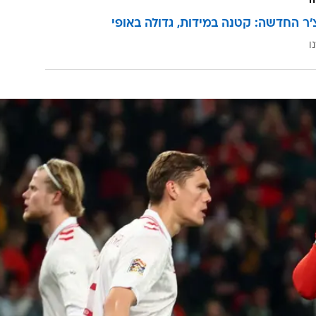
ה
'ר החדשה: קטנה במידות, גדולה באופי
ו