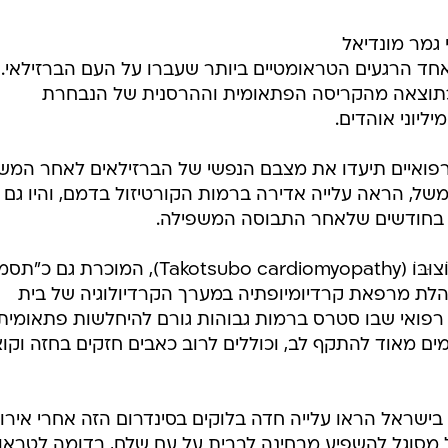
חצי גמר מונדיאל
, לאחד הרגעים הטראומטיים ביותר שעברו על העם הברזילאי.
תוצאה מהקריסה הפתאומית וההרסנית של הנבחרת
ליוני אוהדים.
פואיים תיעדו את מצבם הנפשי של הברזילאים לאחר המש
ל, הראה עלייה אדירה ברמות הקורטיזול בדמם, והיו גם 
ם בחודשים שלאחר התבוסה המשפילה.
רבים סבלו מקרדיומיופתיה מסוג טַקוֹצוּבּוֹ (Takotsubo cardiomyopathy), המוכר
נהלת מרפאת קרדיומיופתיה במערך הקרדיולוגיה של בית
 רפואי שבו סטרס ברמות גבוהות גורם להיחלשות פתאומית
מים מאוד להתקף לב, וכוללים לרוב כאבים חזקים בחזה וקו
ישראל הראו עלייה חדה בלוקים בסינדרום הזה אחרי אירוע
ל מסוגל להשפיע מבחינה לבבית על עם שלם, בדומה לטראו