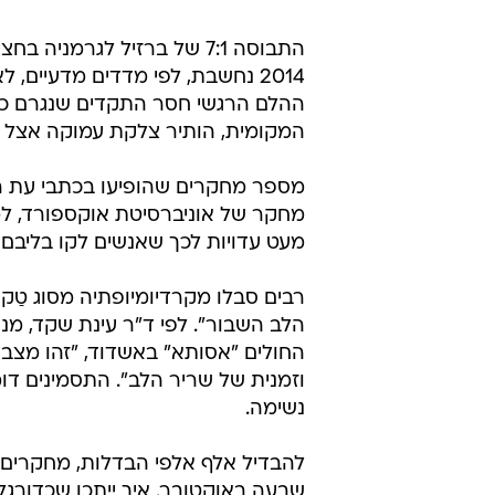
התבוסה 7:1 של ברזיל לגרמניה ב
2014 נחשבת, לפי מדדים מדעיים
ההלם הרגשי חסר התקדים שנגרם כ
המקומית, הותיר צלקת עמוקה אצל מי
מספר מחקרים שהופיעו בכתבי עת ר
מחקר של אוניברסיטת אוקספורד, למש
מעט עדויות לכך שאנשים לקו בליב
הלב השבור". לפי ד"ר עינת שקד, מ
החולים "אסותא" באשדוד, "זהו מצב
וזמנית של שריר הלב". התסמינים דו
נשימה.
להבדיל אלף אלפי הבדלות, מחקרים ב
שבעה באוקטובר. איך ייתכן שכדורג