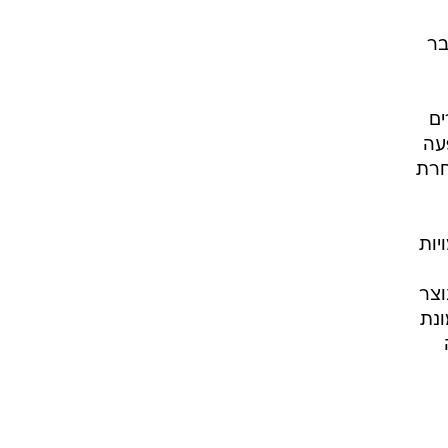
בר
ים
עה
חרת
יות
וצר
ונת