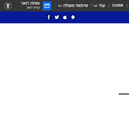
וואלה דואר
אופנה
עוד
שיתופי פעולה
קרא דואר
ציון 3
דאבל דריבל
י