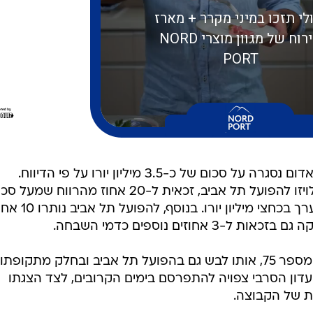
העסקה בין הפועל תל אביב לכוכב האדום נסגרה על סכום של כ-3.5 מיליון יורו על פי הדיווח.
אומוניה ניקוסיה, שמכרה בעבר את לויזו להפועל תל אביב, זכאית ל-20 אחוז מהרווח שמע
הרכישה של הישראלים - סכום שמוערך בכחצי מיליון י
חוזים נוספים כדמי השבחה.
לויזו בחר לשחק בכוכב האדום עם המספר 75, אותו לבש גם בהפועל תל אביב ובחלק מתקופתו
דון הסרבי צפויה להתפרסם בימים הקרובים, לצד הצגתו
 של הקבוצה.