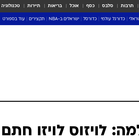
תרבות
סלבס
כסף
אוכל
בריאות
תיירות
טכנולוגיה
ראלי
כדורגל עולמי
כדורסל
ישראלים ב-NBA
תקצירים
עוד בספורט
ליגה אנגלית
ליגת העל
דני אבדיה
מונדיאל 2026
 העל
ליגה ספרדית
דאבל דריבל
NBA
נה
ליגה איטלקית
יורוליג וכדורסל אירופי
טבלאות
ו
ליגה גרמנית
ליגה לאומית
פודקאסטים
ליגה צרפתית
נבחרות ישראל בכדורסל
מסכמים מחזור
שראל
ליגת האלופות
כדורסל נשים
אבא של שבת
ית
הליגה האירופית
מעל הטבעת
דרום אמריקה
סערה בממלכה
טניס
טראש טוק
ספורט אמריקא
: לויזוס לויזו חתם
פוקר