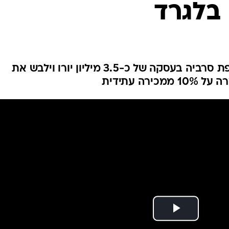
בלגרד
ענפים נוספים
לוח שידורים
החידה של ספור
ארכיון מדורים
כתבו לנו
דיווח: הקפריסאי חתם אצל אלופת סרביה בעסקה של כ-3.5 מיליון יורו וילבש את