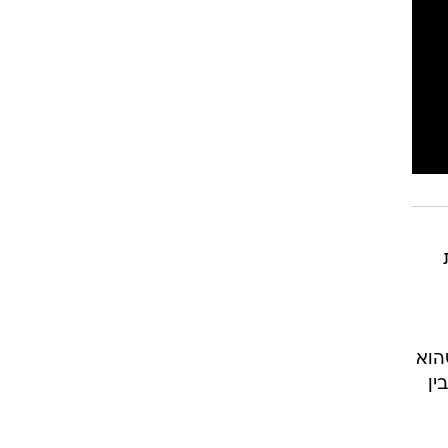
רוגבי וקריקט
גולף
ביליארד
תקצירים
הוא
בין