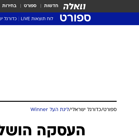
חדשות
ספורט
בחירות
ספורט
לוח תוצאות LIVE
כדורגל יש
ליגת העל Winner
סטט' ליגת
גביע המדי
גביע הטוט
שגרירים
נבחרות י
ליגה לאומ
ליגה א'
ספורט
/
כדורגל ישראלי
/
ליגת העל Winner
העסקה הושלמה