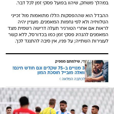
במהלך משחק, שיהוו בפועל פסקי זמן לכל דבר.
ההבדל הוא שההפסקות הללו מתואמות מול זכייני
הטלוויזיה ולא לפי גחמות המאמנים. מעניין יהיה
לראות אם אחרי הטורניר תעלה דרישה רשמית מצד
המאמנים להנהיג פסקי זמן כמו בכדורסל, ללא קשר
לעצירות השתייה; על פניו, אין סיבה להתנגד לכך.
די, שילמתם מספיק
3 מנויים ב-75 שקלים וגם חודש חינם!
וואלה מובייל חוסכת המון
לכתבה המלאה