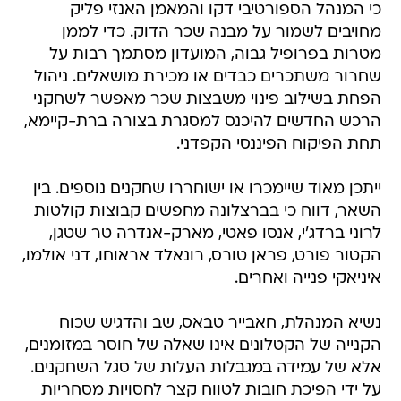
כי המנהל הספורטיבי דקו והמאמן האנזי פליק
מחויבים לשמור על מבנה שכר הדוק. כדי לממן
מטרות בפרופיל גבוה, המועדון מסתמך רבות על
שחרור משתכרים כבדים או מכירת מושאלים. ניהול
הפחת בשילוב פינוי משבצות שכר מאפשר לשחקני
הרכש החדשים להיכנס למסגרת בצורה ברת-קיימא,
תחת הפיקוח הפיננסי הקפדני.
ייתכן מאוד שיימכרו או ישוחררו שחקנים נוספים. בין
השאר, דווח כי בברצלונה מחפשים קבוצות קולטות
לרוני ברדג'י, אנסו פאטי, מארק-אנדרה טר שטגן,
הקטור פורט, פראן טורס, רונאלד אראוחו, דני אולמו,
איניאקי פנייה ואחרים.
נשיא המנהלת, חאבייר טבאס, שב והדגיש שכוח
הקנייה של הקטלונים אינו שאלה של חוסר במזומנים,
אלא של עמידה במגבלות העלות של סגל השחקנים.
על ידי הפיכת חובות לטווח קצר לחסויות מסחריות