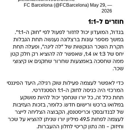
May 29,
— FC Barcelona (@FCBarcelona)
2026
חוזרים ל-1:1
בגדול, המועדון יכול לחזור לפעול לפי "חוק ה-1:1".
במשך מספר עונות ברצלונה נענשה תחת הגבלות
תקרת השכר הנוקשות של "לה ליגה", ופעלה תחת
יחס של 1:3 או 1:4, שאפשר לה להוציא רק חלק קטן
ממה שחסכה באמצעות שחרור שחקנים או קיצוצי
שכר.
כדי לאפשר לעצמה פעילות שוק רגילה, היעד הפיננסי
המרכזי היה כניסה לחוק ה-1:1 הסטנדרטי.
תחת כלל זה, כל יורו שנחסך יכול להיות מושקע
במלואו ברכש ורישום חדש. כלומר, בזכות העזיבות
של לבנדובסקי וכריסטנסן, הקבוצה הצליחה לייצר
לעצמה לפחות 49.5 מיליון יורו שניתן להוציא על שכר
וחיזוק - וזה נתון קריטי לחלון ההעברות.