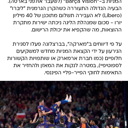
המניות ב-"Barça Vision" (לשעבר אולפני בארסה).
הבעיה הגדולה התעוררה כשהקרן הגרמנית "ליברו"
(Libero) לא העבירה תשלום מתוכנן של 40 מיליון
יורו - סכום שמנהלת הליגה ניכתה ישירות מתקרת
ההוצאות, מה שהקפיא את יכולת הרישום.
על פי דיווחים ב"מארקה", בברצלונה פעלו לסגירת
הגירעון על ידי הקצאת המניות מחדש למשקיעים
חלופיים (כמו חברת ארמארק או שותפויות הקשורות
לספוטיפיי), במטרה לנקות את המאזן ולהחזיר את
התאימות לחוקי הפייר-פליי הפיננסי.