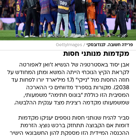
/
פרידה חשובה. לבנדובסקי
GettyImages
מקדמות מנותני חסות
אבן יסוד באסטרטגיה של הנשיא ז'ואן לאפורטה
לקראת הקיץ הנוכחי הייתה המשא ומתן המחודש על
חוזה החסות מול "נייקי" (1.7 מיליארד יורו לפחות עד
2038). מקורות בספרד מדווחים כי ההארכה
המסיבית הזו כוללת "בונוס חתימה" משמעותי,
שמשמעותו מקדמה רצינית מצד ענקית ההלבשה.
סביר להניח שנותני חסות נוספים יעניקו מקדמות
דומות אם הקבוצה תתחזק ברכש נוצץ. הזרמת
ההכנסה המיידית הזו מספקת להון החשבונאי הישיר