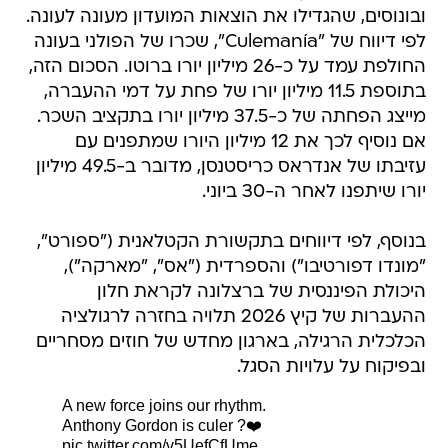
ובונוסים, שהגדילו את הוצאות המועדון מעונה לעונה.
לפי דיווח של "Culemanía", שכרו של הפולני בעונה
החולפת עמד על כ-26 מיליון יורו ברוטו. הסכום הזה,
בתוספת 11.5 מיליון יורו של פחת על דמי ההעברה,
מייצג הפחתה של כ-37.5 מיליון יורו בתקציב השכר.
אם נוסיף לכך את 12 מיליון היורו שמתפנים עם
עזיבתו של אנדראס כריסטנסן, מדובר ב-49.5 מיליון
יורו שיתפנו לאחר ה-30 ביוני.
בנוסף, לפי דיווחים בתקשורת הקטלאנית ("ספורט",
"מונדו דפורטיבו") והספרדית ("אס", "מארקה"),
היכולת הפיננסית של ברצלונה לקראת חלון
ההעברות של קיץ 2026 תלויה בחזרה לרגולציה
הכלכלית הרגילה, בארגון מחדש של חוזים מסחריים
ובפיקוח על עלויות הסגל.
A new force joins our rhythm.
Anthony Gordon is culer ?❤️
pic.twitter.com/v5UefCfUme