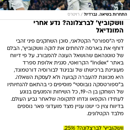
/
התחרות בשיאה. גברדיול
רויטרס
וושקוביץ' לברצלונה? נדע אחרי
המונדיאל
לפי ה"ספורט" הקטלאני, סוכן השחקנים פיני זהבי
דוחף את בארסה להחתים את לוקה וושקוביץ', הבלם
של טוטנהאם שהושאל העונה להמבורג. על פי דיווח
באתר "Index" הקרואטי, סגנית אלופת ספרד
מעוניינת ברכישתו של ובניגוד לבורוסיה דורטמונד,
היא מכוונת להעברה קבועה ולא לעסקת השאלה.
ב"ספורטסקה נובוסטי" מוסיפים כי בהתאם להנחיותיו
של השחקן בן ה-19, כל השיחות והמגעים בנוגע
לעתידו הוקפאו ונדחו לתקופה שלאחר גביע העולם.
בדיווח צוין כי ישנו עניין מצד מועדוני פאר נוספים
מלבד הקטלונים.
וושקוביץ' לברצלונה? 25%.