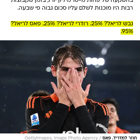
בהשקעה של פחות מ-10 מיליון יורו, בזמן שקבוצות
רבות היו מוכנות לשלם עליו סכום גבוה פי שבעה.
נבש לריאל? 25%. רודרי לריאל? 25%. פאס לריאל?
95%.
/
חוזר למדריד. פאס
GettyImages, Image Photo Agency