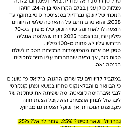
פריז סן ז'רמן, ריאל מדריד, באיירן מינכן וברצלונה
מגלות כולן עניין בבלם הקרואטי בן ה-24. חוזהו
הנוכחי של יושקו גברדיול במנצ'סטר סיטי בתוקף עד
2028, והוא טרם חתם על ההארכה שלפי הדיווחים
הוצעה לו לאחרונה. שווי השוק שלו מוערך בכ-70
מיליון יורו, ובדצמבר 2025 דווח שאלופת אנגליה
תדרוש עליו לא פחות מ-100 מיליון.
ספק אם אחת מהמועמדות הבכירות תסכים לשלם
סכום כזה, אך נראה שהתחרות עליו תניב לתכולים
הכנסה נאה.
במקביל לדיווחים על שחקן ההגנה, ב"ל'אקיפ" טוענים
כי הבווארים והבלאנקוס פתחו במשא ומתן קונקרטי
לגבי איברהימה קונאטה, מה שפיתה את שחקנה של
ליברפול לבחון אופציות. הוא קיבל הצעת חוזה
מקבוצתו הנוכחית, אך שוקל הצעות גם מבחוץ.
גברדיול יישאר בסיטי? 25%. יעבור לריאל? 25%.