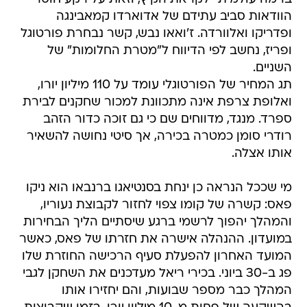
הוודאות סביב עתידם של אדוארדו קמאבינגה
ופדריקו ואלוורדה. ז'ואאו נבש, קשר נבחרת פורטוגל
ופריז, נחשב לפי הדיווח ל"מטרת החלומות" של
השניים.
תג המחיר של הפורטוגלי עומד על 110 מיליון יורו,
ואלופת צרפת אינה מתכוונת למכור שחקנים לבירת
ספרד. מנגד, מדווחים שם כי גם זוכה כדור הזהב
רודרי סומן כמטרה בכירה, אך סיטי נחושה להשאיר
אותו אצלה.
מי שככל הנראה כן ינחת בסנטיאגו ברנבאו הוא ניקו
פאס: קשרה של קומו צפוי לחזור לקבוצת נעוריו,
והמהלך יהפוך לרשמי ברגע שיסתיים הליך הבחירות
במועדון. ההנהלה אישרה את חזרתו של פאס, כאשר
המועד האחרון להפעלת סעיף הרכישה החוזרת שלו
פג ב-30 ביוני. בכירי ריאל מעדכנים את השחקן לגבי
המהלך כבר מספר שבועות, והם יחזירו אותו