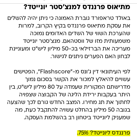
מתיאוס פרננדס למנצ'סטר יונייטד?
באולד טראפורד גוברת האמונה כי ניתן יהיה להשלים
את עסקת מתיאוס פרננדס בקיץ הקרוב, למרות
שהערכת השווי של השדים האדומים נמוכה
משמעותית מזו של ווסטהאם. מנצ'סטר יונייטד
מעריכה את הברזילאי בכ-50 מיליון ליש"ט ומעוניינת
לבחון האם הפערים ניתנים לגישור.
לפי העיתונאי דין ג'ונס מ-"Flashscore", הפטישים
עשויים להיאלץ למכור את הקשר בסכום נמוך
מדרישתם המקורית שעמדה על 80 מיליון ליש"ט, בין
היתר בעקבות ירידת הליגה של הקבוצה שצפויה
לחתוך את תג מחירו. המצב החדש גורם לכך שהצעה
בגובה 50 מיליון בהחלט עשויה להתקבל כעת, מה
שמעניק ליונייטד ביטחון רב בהשלמת העסקה.
פרננדס ליונייטד? 75%.