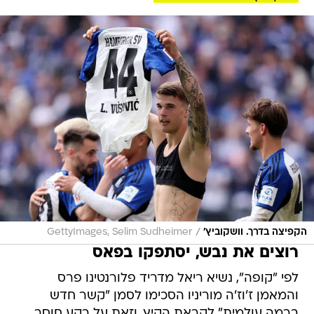
/
הקפיצה בדרך. וושקוביץ'
GettyImages, Selim Sudheimer
רוצים את נבש, יסתפקו בפאס
לפי "קופה", נשיא ריאל מדריד פלורנטינו פרס
והמאמן ז'וז'ה מוריניו הסכימו לסמן "קשר חדש
ברמה עולמית" לקראת הקיץ, וזאת על רקע חוסר