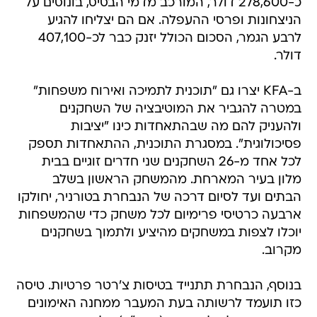
כ-278,600 דולר, המורכב מדמי הבסיס, בונוסים על
הניצחונות ופרסי ההעפלה. אם הם יצליחו להגיע
לרבע הגמר, הסכום הכולל יזנק כבר לכ-407,100
דולר.
ב-KFA יצרו גם "תוכנית לתמיכה ואירוח משפחות"
במטרה להגביר את המוטיבציה של השחקנים
ולהעניק להם מה שבהתאחדות כינו "יציבות
פסיכולוגית". במסגרת התוכנית, ההתאחדות תספק
לכל אחד מ-26 השחקנים שני חדרים זוגיים בבית
מלון בעיר המארחת. מהמשחק הראשון בשלב
הבתים ועד לסיום דרכה של הנבחרת בטורניר, יחולקו
ארבעה כרטיסי פרימיום לכל משחק כדי שהמשפחות
יוכלו לצפות במשחקים מהיציע ולתמוך בשחקנים
מקרוב.
בנוסף, הנבחרת תתנייד בטיסות צ'רטר פרטיות. טיסה
כזו תועמד לרשותה בעת המעבר ממחנה האימונים