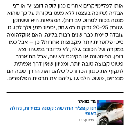
אותו לפליימייקרים אחרים כגון לוקה דונצ'יץ' או דני
אבדיה (שזוכה בעצמו ללא מעט ביקורת על כך שהוא
מנסה בכוח לסחוט עבירות). המציאות היא ששחקן
שזורק 20-25 זריקות במשחק, יספוג מגע וילך לקו. זו
עובדה קיימת כבר שנים רבות בליגה. האם אוקלהומה
סיטי פלופרית יותר מקבוצות אחרות? כן — אבל כמו
במקרה של הכוכב שלה, לא מדובר במשהו יוצא
דופן. הפיסטונס או הקינגס לא שם, אבל הת'אנדר
פשוט קבוצה טובה יותר, ומכיוון שאין דרך אמיתית
לתקוף את סגנון הכדורסל שלהם ואת הדרך שבה הם
מנצחים, פשוט הלבישו עליהם את תדמית הפלופרים.
עוד בוואלה
רנו קפצ'ר החדשה: קטנה במידות, גדולה
באופי
בשיתוף רנו