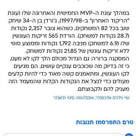
במהלך עונת ה-MVP החמישית והאחרונה שלו (עונת
"הריקוד האחרון" ב-1997/98), ג'ורדן בן ה-34 שיחק
שוב בכל 82 המשחקים, כשהוא צובר 2,357 נקודות
(28.7 נקודות למשחק). הורדת 565 זריקות העונשין
שלו (6.9 למשחק) מניבה 1,792 נקודות וממוצע סופי
ללא זריקות עונשין של 21.85 נקודות למשחק.
המסקנה ברורה: גם הגדול מכולם הלך לקו לא מעט,
כי זה בדיוק מה שכוכבים ענקיים עושים. הם מגיעים
לקו העונשין, ומתאמנים קשה מאוד כדי להיות קלעים
מעולים כדי לנצל את הנקודות הקלות שהמעמד הזה
מעניק להם ולקבוצתם.
שיי גילג'ס אלכסנדר
אוקלהומה סיטי ת'אנדר
טרם התפרסמו תגובות