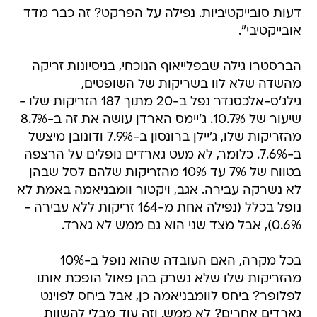
דעות סובייקטיביות. נפילה על הפרקט? זה כבר מדד
אובייקטיבי".
הברסטרו גילה שבפלייאוף הנוכחי, בניסיונות זריקה
מהשדה שלא לוו בשריקות של השופטים,
גילג'ס-אלכסנדר נפל ב-20 מתוך 187 הזריקות שלו -
שיעור של 10.7%. ג'יימס הארדן עושה את זה ב-8.7%
מהזריקות שלו, ג'יילן ברונסון ב-7.9% ודונובן מיצשל
ב-7.6%. כלומר, לא מעט גארדים נופלים על הרצפה
בטווח של 7% עד 10% מהזריקות שלהם לסל שבהן
לא נשרקה עבירה. אגב, ויקטור וומבניאמה באמת לא
נופל בכלל (נפילה אחת מ-164 זריקות ללא עבירה -
0.6%), אבל מצד שני הוא גם ממש לא גארד.
בכל מקרה, האם העובדה שהוא נופל ב-10%
מהזריקות שלו שלא נשרק בהן פאול הופכת אותו
לפלופר? ביחס לוומבניאמה כן, אבל ביחס לפוינט
גארדים אחרים? לא ממש. וזה עוד מבלי להשוות