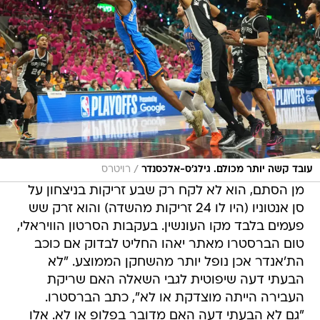
/
עובד קשה יותר מכולם. גילג'ס-אלכסנדר
רויטרס
מן הסתם, הוא לא לקח רק שבע זריקות בניצחון על
סן אנטוניו (היו לו 24 זריקות מהשדה) והוא זרק שש
פעמים בלבד מקו העונשין. בעקבות הסרטון הוויראלי,
טום הברסטרו מאתר יאהו החליט לבדוק אם כוכב
הת'אנדר אכן נופל יותר מהשחקן הממוצע. "לא
הבעתי דעה שיפוטית לגבי השאלה האם שריקת
העבירה הייתה מוצדקת או לא", כתב הברסטרו.
"גם לא הבעתי דעה האם מדובר בפלופ או לא. אלו