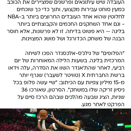
העובדה שיש עיתונאים ופרשנים שמציירים את הכוכב
כמעין סוחט עבירות מקצועי, ותוך כדי כך שוכחים
לחלוטין שהוא אחד העובדים החרוצים ביותר ב-NBA
- וגם אחד השחקנים החכמים והקבוצתיים ביותר
בליגה — היא פשוט בדיחה. זו לא פרשנות, אלא חוסר
הבנה של משחק הכדורגל ושל מושג המצוינות.
"הפלופים" של גילג'ס-אלכסנדר הפכו לשיחה
המרכזית בליגה. בשעות הלילה המאוחרות של יום
רביעי, לאחר שהת'אנדר השוו את הסדרה, עלה וידאו
ברשת החברתית X (טוויטר לשעבר) שגרף יותר
מ-15 מיליון צפיות עם הכיתוב: "שיי עשה פלופ בכל
ניסיון זריקה שלו במשחק". הסרטון, שאורכו 36
שניות, הציג שבעה מהלכים שבהם הרכז סיים על
הפרקט לאחר מגע.