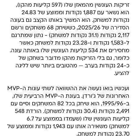
זריקות העונשין מהמאזן שלו (597 קליעות מהקו),
הוא נשאר עם 1,887 נקודות וממוצע של 24.83
נקודות למשחק. הוא המשיך באותו הקצב גם בעונה
הסדירה של 2025/26, כששיחק 68 משחקים ורשם
2,117 נקודות (31.1 נקודות למשחק) - נתון שמתרגם
ל-1,583 נקודות ו-23.28 נקודות למשחק כאשר
מחסירים את 534 קליעות העונשין שלו באותה עונה.
כלומר, גם בלי הזריקות מהקו מדובר בשחקן של
כ-24 נקודות בערב — מהטובים ביותר שיש לליגה
להציע.
ועכשיו בואו נעשה את ההשוואה לשתי עונות ה-MVP
האחרונות של ג'ורדן. בעונת ה-MVP הרביעית שלו,
ב-1995/96, הוא שיחק בכל 82 המשחקים וסיים עם
2,491 נקודות (30.4 נקודות למשחק). הורדת 548
קליעות העונשין שלו (שעמדו בממוצע על 6.7
למשחק) משאירה אותו עם 1,943 נקודות וממוצע של
23.70 נקודות למשחק.