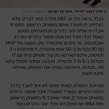
/
זו הדרך לעצור "חייזר". וומבי על הפרקט
GettyImages
בכלל, נראה היה ש-OKC פתרה כמה דברים שלא
הצליחה להתמודד איתם במשחק הראשון. הספרס
איבדו פי שניים יותר כדורים מהמארחים, סטפון
קאסל לבדו איבד את אותו מספר כדורים כמו כל
אוקלהומה, שיי גילג'וס אלכסנדר נתן הופעה של MVP
עם 30 נקודות ב-50 אחוז מהשדה, 9 אסיסטים ו-2
חסימות, אלכס קארוסו נתן עוד משחק גדול עם 17
נקודות ב-5 מ-7 מהשדה, ארבעה שחקני ספסל קלעו
10+ נקודות, והאלופה ניצחה את המשחק שהייתה
חייבת לנצח.
מבחינת הספרס, קאסל פשוט לא יכול לאבד כל כך
הרבה כדורים. הגארד המעולה איבד תשעה כדורים
במשחק מספר 2, אחרי שאיבד 11 במשחק הראשון.
מאז 1984 אף שחקן לא איבד יותר כדורים בשני