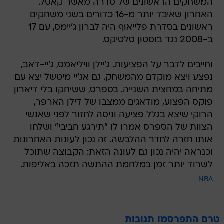
המשחקים הראשונים של סדרה מאשר קאסל.
האחרון שאיבד יותר מ-16 כדורים בשני משחקים
ראשונים בסדרת פלייאוף היה לברון ג'יימס, עם 17
ב-2008 נגד בוסטון סלטיקס.
וחייבים לדבר על הפציעות. ג'יילן וויליאמס, ג'יי-דאב,
נפצע ויצא מוקדם מהמשחק. גם אג'יי מיטשל יצא עם
מתיחה במחצית השנייה. בספרס, ששיחקו בלי דיארון
פוקס הפצוע, מודאגים ממצבו של דילן הארפר,
הרוקי שיצא בגלל פציעה וניסה לחזור לפני שאנשי
הצוות של הספרס אמרו לו "תירגע חביבי" ושלחו
אותו חזרה לחדר ההלבשה. זה נכון לעונות האחרונות
וכנראה יהיה נכון גם לעונה הזאת: הקבוצה שתוכל
לשרוד יותר זמן במלחמת ההתשה תזכה באליפות.
NBA
טרם התפרסמו תגובות