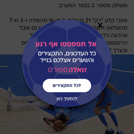
משחק מספר 2 בגמר המערב.
וומבי קלע "רק" 21 נקודות, 8 מ-16 מהשדה ו-3 מ-7
מהשלוש, ולקח "רק" 17 ריבאונדים. הוא גם איבד
ארבעה כדורים ודי התקשה עם הפיזיות של
הרטנשטיין, שסיים עם 10 נקודות, 13 ריבאונדים
ובערך 22 עבירות שלא נשרקו.