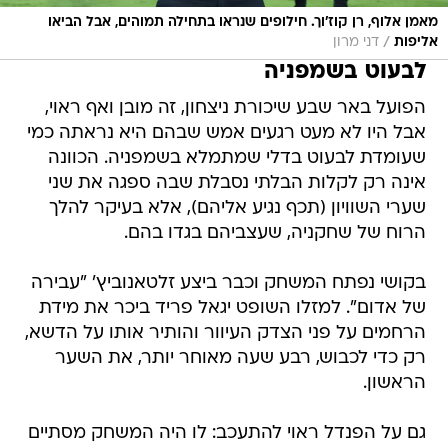
מאמן אלוף, רן קוז'וך. חילופים שנראו בתחילה תמוהים, אבל הביאו
/
אליפות
דני מרון
לבעוט בשמפניה
הפועל באר שבע שיכורת ניצחון, זה מובן ואף ראוי,
אבל היו לא מעט רגעים אמש שבהם היא נראתה כמי
שעומדת לבעוט בדלי שמתמלא בשמפניה. הכוונה
אינה רק לקלות הבלתי נסבלת שבה ספגה את שני
שערי השוויון (תכף נגיע אליהם), אלא בעיקר להלך
הרוח של שחקניה, שעצביהם בגדו בהם.
בקושי נפתח המשחק וכבר ביצע זלטאנוביץ' "עבירה
של אדום". למזלו השופט יגאל פריד ביכר את מידת
הרחמים על פני הצדק העיוור והותיר אותו על הדשא,
רק כדי לכבוש, רבע שעה מאוחר יותר, את השער
הראשון.
גם על הפנדל ראוי להתעכב: לו היה המשחק מסתיים