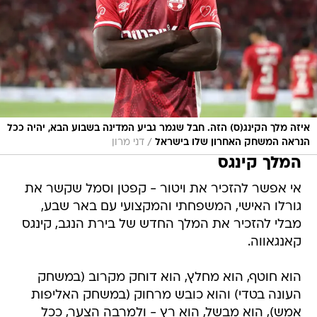
איזה מלך הקינג(ס) הזה. חבל שגמר גביע המדינה בשבוע הבא, יהיה ככל
/
הנראה המשחק האחרון שלו בישראל
דני מרון
המלך קינגס
אי אפשר להזכיר את ויטור - קפטן וסמל שקשר את
גורלו האישי, המשפחתי והמקצועי עם באר שבע,
מבלי להזכיר את המלך החדש של בירת הנגב, קינגס
קאנגאווה.
הוא חוטף, הוא מחלץ, הוא דוחק מקרוב (במשחק
העונה בטדי) והוא כובש מרחוק (במשחק האליפות
אמש), הוא מבשל, הוא רץ - ולמרבה הצער, ככל