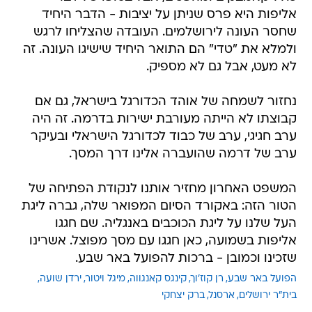
אליפות היא פרס שניתן על יציבות - הדבר היחיד
שחסר העונה לירושלמים. העובדה שהצליחו לרגש
ולמלא את "טדי" הם התואר היחיד שישיגו העונה. זה
לא מעט, אבל גם לא מספיק.
נחזור לשמחה של אוהד הכדורגל בישראל, גם אם
קבוצתו לא הייתה מעורבת ישירות בדרמה. זה היה
ערב חגיגי, ערב של כבוד לכדורגל הישראלי ובעיקר
ערב של דרמה שהועברה אלינו דרך המסך.
המשפט האחרון מחזיר אותנו לנקודת הפתיחה של
הטור הזה: באקורד הסיום המפואר שלה, גברה ליגת
העל שלנו על ליגת הכוכבים באנגליה. שם חגגו
אליפות בשמועה, כאן חגגו עם מסך מפוצל. אשרינו
שזכינו וכמובן - ברכות להפועל באר שבע.
הפועל באר שבע
רן קוז'וך
קינגס קאנגווה
מיגל ויטור
ירדן שועה
בית"ר ירושלים
ארסנל
ברק יצחקי