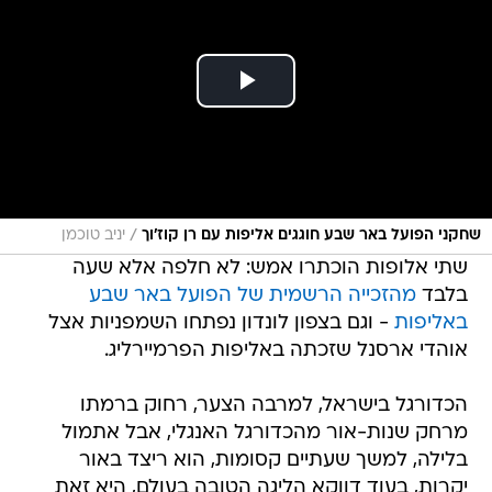
/
שחקני הפועל באר שבע חוגגים אליפות עם רן קוז'וך
יניב טוכמן
שתי אלופות הוכתרו אמש: לא חלפה אלא שעה
בלבד
מהזכייה הרשמית של הפועל באר שבע
באליפות
- וגם בצפון לונדון נפתחו השמפניות אצל
אוהדי ארסנל שזכתה באליפות הפרמיירליג.
הכדורגל בישראל, למרבה הצער, רחוק ברמתו
מרחק שנות-אור מהכדורגל האנגלי, אבל אתמול
בלילה, למשך שעתיים קסומות, הוא ריצד באור
יקרות, בעוד דווקא הליגה הטובה בעולם, היא זאת