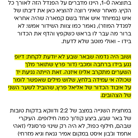
בתוצאה 1-0, היינו מדברים על הפנדל הזה לאורך כל
הקיץ. מאחר שאיני רוצה להוציא כאן את דיבתו של
איש (במיוחד איש אחד בשם קמארה שהיה אחראי
לפנדל המוזר), נאמר כמו צוות השידור אמש: לא
ברור מה עבר לו בראש כשקפץ והדף את הכדור
בידו - ואולי מוטב שלא לדעת.
ושוב היה נדמה שבאר שבע לא יודעת לקחת: דיופ
נגע בידו ברחבה ומכבי (דור פרץ שתואר מלך
השערים מתקרב אליו) איזנה. זאת הייתה נגיעת יד
שכולה אי עמידה בלחץ, שלוש מילים שאפשר לומר
על איבוד הכדור של אליאל פרץ, שהוביל לשער השני
של הצהובים.
במחצית השנייה במצב של 2:2 ודווקא בדקות טובות
של באר שבע, ביצע קוז'וך כמה חילופים. העיקרי
שבהם, חילוף כפול, לא היה רק שינוי פרסונלי (זאהי
אחמד וג'בון איסט במקום אמיר גנאח וגיא מזרחי)