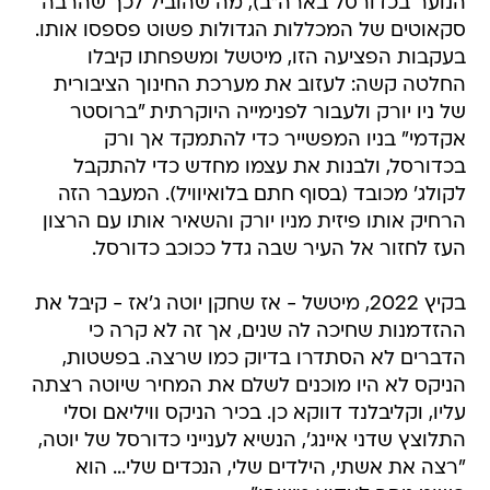
הנוער בכדורסל בארה"ב), מה שהוביל לכך שהרבה
סקאוטים של המכללות הגדולות פשוט פספסו אותו.
בעקבות הפציעה הזו, מיטשל ומשפחתו קיבלו
החלטה קשה: לעזוב את מערכת החינוך הציבורית
של ניו יורק ולעבור לפנימייה היוקרתית "ברוסטר
אקדמי" בניו המפשייר כדי להתמקד אך ורק
בכדורסל, ולבנות את עצמו מחדש כדי להתקבל
לקולג' מכובד (בסוף חתם בלואיוויל). המעבר הזה
הרחיק אותו פיזית מניו יורק והשאיר אותו עם הרצון
העז לחזור אל העיר שבה גדל ככוכב כדורסל.
בקיץ 2022, מיטשל - אז שחקן יוטה ג'אז - קיבל את
ההזדמנות שחיכה לה שנים, אך זה לא קרה כי
הדברים לא הסתדרו בדיוק כמו שרצה. בפשטות,
הניקס לא היו מוכנים לשלם את המחיר שיוטה רצתה
עליו, וקליבלנד דווקא כן. בכיר הניקס וויליאם וסלי
התלוצץ שדני איינג', הנשיא לענייני כדורסל של יוטה,
"רצה את אשתי, הילדים שלי, הנכדים שלי... הוא