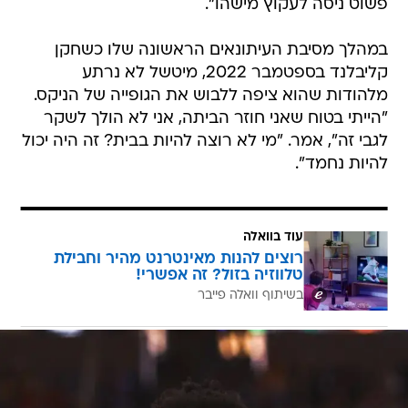
פשוט ניסה לעקוץ מישהו".
במהלך מסיבת העיתונאים הראשונה שלו כשחקן
קליבלנד בספטמבר 2022, מיטשל לא נרתע
מלהודות שהוא ציפה ללבוש את הגופייה של הניקס.
"הייתי בטוח שאני חוזר הביתה, אני לא הולך לשקר
לגבי זה", אמר. "מי לא רוצה להיות בבית? זה היה יכול
להיות נחמד".
עוד בוואלה
רוצים להנות מאינטרנט מהיר וחבילת
טלווזיה בזול? זה אפשרי!
בשיתוף וואלה פייבר