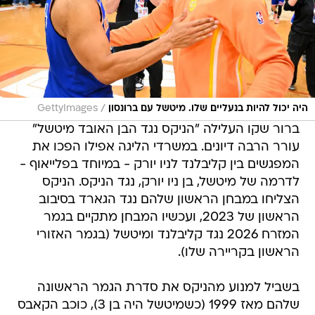
/
היה יכול להיות בנעליים שלו. מיטשל עם ברונסון
GettyImages
ברור שקו העלילה "הניקס נגד הבן האובד מיטשל"
עורר הרבה דיונים. במשרדי הליגה אפילו הפכו את
המפגשים בין קליבלנד לניו יורק - במיוחד בפלייאוף -
לדרמה של מיטשל, בן ניו יורק, נגד הניקס. הניקס
הצליחו במבחן הראשון שלהם נגד הגארד בסיבוב
הראשון של 2023, ועכשיו המבחן מתקיים בגמר
המזרח 2026 נגד קליבלנד ומיטשל (בגמר האזורי
הראשון בקריירה שלו).
בשביל למנוע מהניקס את סדרת הגמר הראשונה
שלהם מאז 1999 (כשמיטשל היה בן 3), כוכב הקאבס