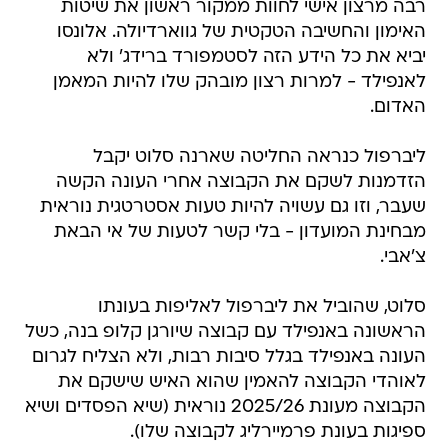
רבה מרצון אישי לחוות ממקור ראשון את שיטות
האימון והחשיבה הטקטית של גווארדיולה. אלונסו
יביא את כל הידע הזה לסטמפורד ברידג' ולא
לאנפילד - למרות רצון מובהק שלו להיות המאמן
האדום.
ליברפול כנראה החליטה שארנה סלוט יקבל
הזדמנות לשקם את הקבוצה אחרי העונה הקשה
שעבר, וזו גם עשויה להיות טעות אסטרטגית נוראית
מבחינת המועדון - בלי קשר לטעות של אי הבאת
צ'אבי.
סלוט, שהוביל את ליברפול לאליפות בעונתו
הראשונה באנפילד עם קבוצה שיורגן קלופ בנה, כשל
העונה באנפילד בגלל סיבות רבות, ולא הצליח לגרום
לאוהדי הקבוצה להאמין שהוא האיש שישקם את
הקבוצה מעונת 2025/26 נוראית (שיא הפסדים ושיא
ספיגות בעונת פרמיירליג לקבוצה שלו).