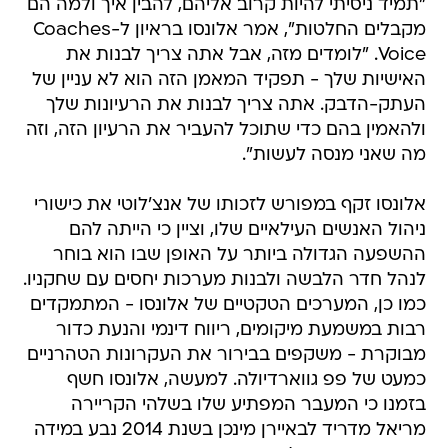
"תמיד ניסיתי להיות קרוב אליהם, להבין איך ולמה הם
מקבלים החלטות", אמר אלונסו בראיון ל-Coaches
Voice. "לומדים מזה, אבל אתה צריך לבנות את
האישיות שלך - תפקיד המאמן הזה הוא לא עניין של
העתק-הדבק. אתה צריך לבנות את הרעיונות שלך
ולהאמין בהם כדי שתוכל להעביר את הרעיון הזה, וזה
מה שאני מנסה לעשות".
אלונסו זקף במפורש לזכותו של אנצ'לוטי את כישורי
ניהול האנשים העילאיים שלו, וציין כי הייתה להם
ההשפעה הגדולה ביותר על האופן שבו הוא בוחר
לנהל חדר הלבשה ולבנות מערכות יחסים עם שחקניו.
כמו כן, המערכים הטקטיים של אלונסו - המתמקדים
רבות במשמעת מיקומים, ריווח דינמי והנעת כדור
מבוקרת - משקפים בבירור את העקרונות הטהרניים
כמעט של פפ גווארדיולה. למעשה, אלונסו חשף
בזמנו כי המעבר המפתיע שלו בשלהי הקריירה
מריאל מדריד לבאיירן מינכן בשנת 2014 נבע במידה