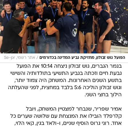
/
הפועל גוש זבולון, מחזיקת גביע המדינה בכדורמים
אתר רשמי, Se-pr
בגמר הגברים, גוש זבולון ניצחה 10:14 את הפועל
גבעת חיים וזכתה בגביע התשיעי בתולדותיה והשישי
בתשע השנים האחרונות. המשחק היה צמוד יותר,
וגוש זבולון הוליכה 5:6 בלבד במחצית, לפני שהעלתה
הילוך בחצי השני.
אמיר שפריר, שנבחר למצטיין המשחק, ויובל
קלרפלד הובילו את המנצחת עם שלושה שערים כל
אחד. רוני גרוס הוסיף שניים, ו-ולאד בגין, קאי הלוי,