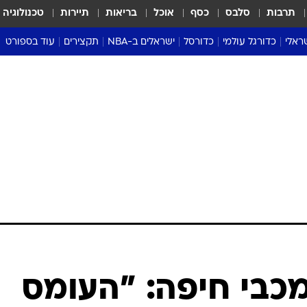
תרבות
סלבס
כסף
אוכל
בריאות
תיירות
טכנולוגיה
ראלי
כדורגל עולמי
כדורסל
ישראלים ב-NBA
תקצירים
עוד בספורט
ליגה אנגלית
ליגת העל
דני אבדיה
מונדיאל 2026
 העל
ליגה ספרדית
דאבל דריבל
NBA
נה
ליגה איטלקית
יורוליג וכדורסל אירופי
טבלאות
ו
ליגה גרמנית
ליגה לאומית
פודקאסטים
ליגה צרפתית
נבחרות ישראל בכדורסל
מסכמים מחזור
שראל
ליגת האלופות
כדורסל נשים
אבא של שבת
ית
הליגה האירופית
מעל הטבעת
דרום אמריקה
סערה בממלכה
טניס
טראש טוק
ספורט אמריקא
כבי חיפה: "העומס
פוקר