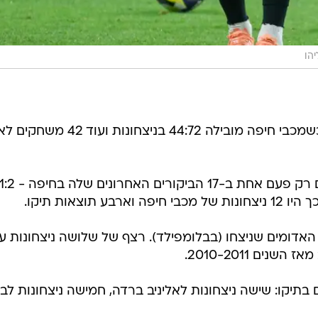
יהו
* 158 מפגשי ליגה היו בין הקבוצות, כשמכבי חיפה מובילה 44:72 בניצחונות ועוד 42 משחקים
* הפועל תל אביב ניצחה את הירוקים רק פעם אחת ב-17 הביקורים האחרונים שלה בחיפה - 
האדומים שניצחו (בבלומפילד). רצף של שלושה ניצחונות ע
ים 2010-2011.
ם בתיקו: שישה ניצחונות לאליניב ברדה, חמישה ניצחונות לב