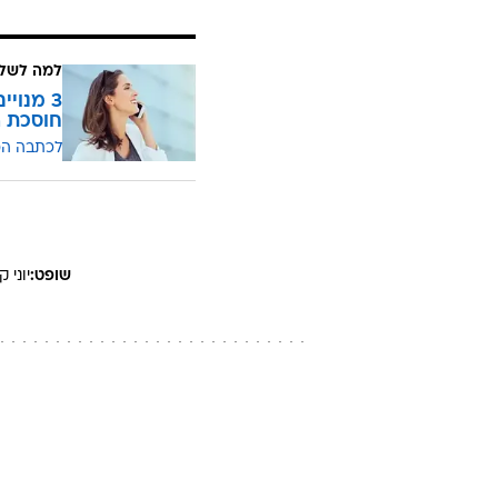
למה לשלם
חוסכת ה
לכתבה ה
שופט:
יוני
קל