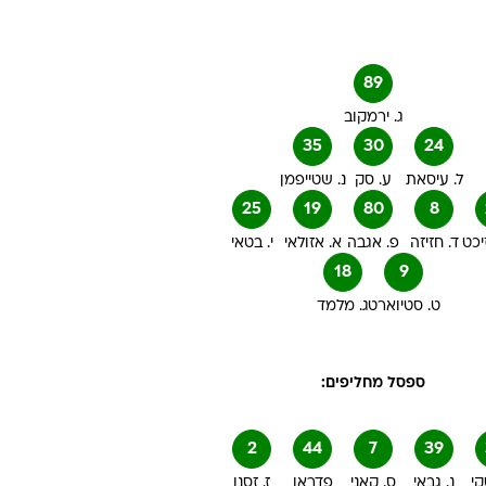
89
ג. ירמקוב
35
30
24
ל. עיסאת
ע. סק
נ. שטייפמן
25
19
80
8
זיכט
ד. חזיזה
פ. אגבה
א. אזולאי
י. בטאי
18
9
ט. סטיוארט
ג. מלמד
ספסל מחליפים:
2
44
7
39
קי
נ. גבאי
ס. קאני
פדראו
ז. זסנו