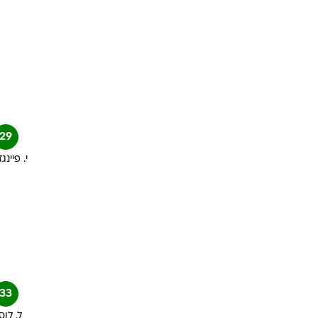
29
י. פיינג
33
ל. לוס