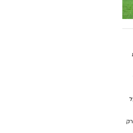
 לא
1:2
ל
רק