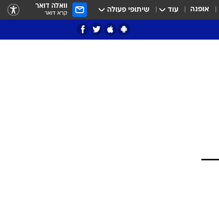
וואלה דואר
אופנה
עוד
שיתופי פעולה
קרא דואר
ציון 3
דאבל דריבל
י