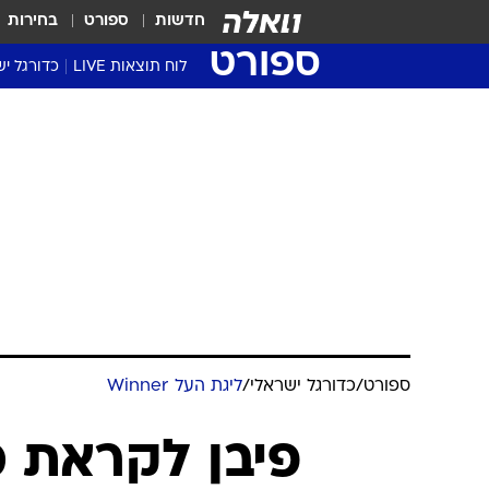
חדשות
ספורט
בחירות
ספורט
לוח תוצאות LIVE
כדורגל יש
ליגת העל Winner
סטט' ליגת
גביע המדי
גביע הטוט
שגרירים
נבחרות י
ליגה לאומ
ליגה א'
ספורט
/
כדורגל ישראלי
/
ליגת העל Winner
פיבן לקראת מ