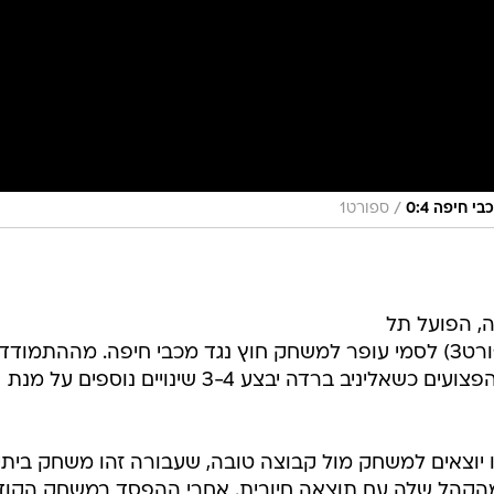
/
 חיפה 0:4
ספורט1
, הפועל תל
אביב יוצאת מחר (שלישי, 20:30, ספורט3) לסמי עופר למשחק חוץ נגד מכבי חיפה. מההתמוד
ייעדרו מרקוס קוקו ועמנואל בואטנג הפצועים כשאליניב ברדה יבצע 3-4 שינויים נוספים על מנת
יוצאים למשחק מול קבוצה טובה, שעבורה זהו משחק ביתי
מהקהל שלה עם תוצאה חיובית. אחרי ההפסד במשחק הקוד