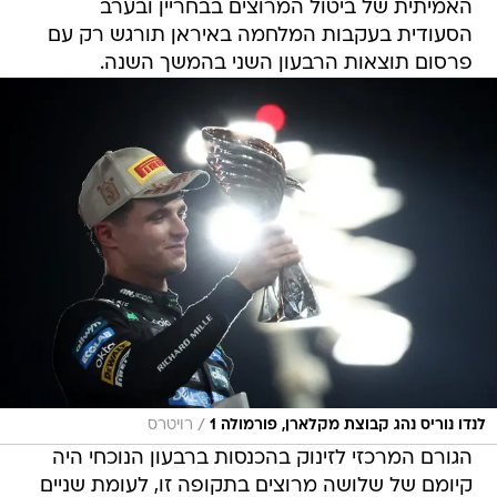
האמיתית של ביטול המרוצים בבחריין ובערב
הסעודית בעקבות המלחמה באיראן תורגש רק עם
פרסום תוצאות הרבעון השני בהמשך השנה.
/
לנדו נוריס נהג קבוצת מקלארן, פורמולה 1
רויטרס
הגורם המרכזי לזינוק בהכנסות ברבעון הנוכחי היה
קיומם של שלושה מרוצים בתקופה זו, לעומת שניים