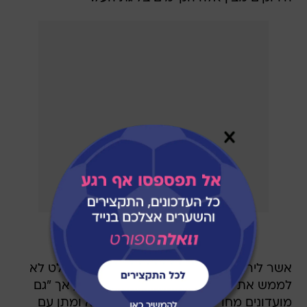
אשר לירושלמים, בדיווח נטען שבמועדון הוחלט לא
לממש את האופצייה על חאסונד גונסאלס, אך "גם
מועדונים מחו"ל מעוניינים לפתוח במשא ומתן עם