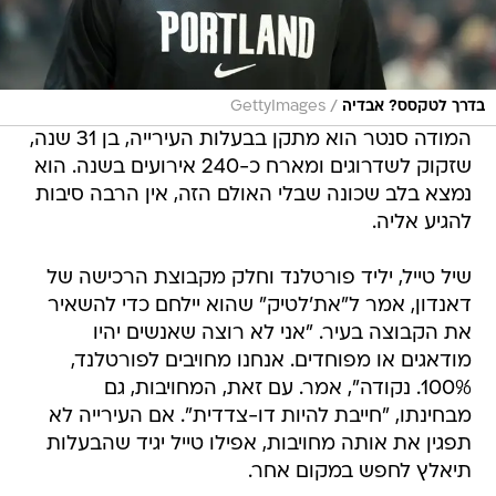
/
בדרך לטקסס? אבדיה
GettyImages
המודה סנטר הוא מתקן בבעלות העירייה, בן 31 שנה,
שזקוק לשדרוגים ומארח כ-240 אירועים בשנה. הוא
נמצא בלב שכונה שבלי האולם הזה, אין הרבה סיבות
להגיע אליה.
שיל טייל, יליד פורטלנד וחלק מקבוצת הרכישה של
דאנדון, אמר ל"את'לטיק" שהוא יילחם כדי להשאיר
את הקבוצה בעיר. "אני לא רוצה שאנשים יהיו
מודאגים או מפוחדים. אנחנו מחויבים לפורטלנד,
100%. נקודה", אמר. עם זאת, המחויבות, גם
מבחינתו, "חייבת להיות דו-צדדית". אם העירייה לא
תפגין את אותה מחויבות, אפילו טייל יגיד שהבעלות
תיאלץ לחפש במקום אחר.