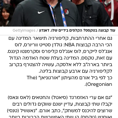
/
עוד קבוצה בטקסס? הקלפים בידיים שלו. דאנדון
GettyImages
גם אחרי ההתרחבות, קליפורניה תישאר המדינה עם
הכי הרבה קבוצות NBA: גולדן סטייט ווריורס, לוס
אנג'לס לייקרס, לוס אנג'לס קליפרס וסקרמנטו קינגס.
עם זאת, טקסס, המדינה בעלת שטח האדמה הגדול
ביותר בארה"ב ללא אלסקה, עשויה להצטרף בקרוב
לקליפורניה עם ארבע קבוצות בליגה.
כך לפי ביל אורם מהעיתון "אורגוניאן" (The
Oregonian).
"גם אם ערי האזמרגד (סיאטל) והחטאים (לאס וגאס)
יקבלו שתי קבוצות, עדיין ישנם שווקים גדולים רבים
שרוצים להיכנס למשחק", כתב אורם. "נאשוויל (טנסי)
ואוסטין (טקסס) הן שתי האפשרויות הברורות ביותר.