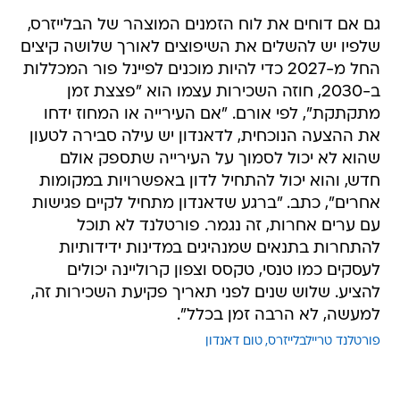
גם אם דוחים את לוח הזמנים המוצהר של הבלייזרס,
שלפיו יש להשלים את השיפוצים לאורך שלושה קיצים
החל מ-2027 כדי להיות מוכנים לפיינל פור המכללות
ב-2030, חוזה השכירות עצמו הוא "פצצת זמן
מתקתקת", לפי אורם. "אם העירייה או המחוז ידחו
את ההצעה הנוכחית, לדאנדון יש עילה סבירה לטעון
שהוא לא יכול לסמוך על העירייה שתספק אולם
חדש, והוא יכול להתחיל לדון באפשרויות במקומות
אחרים", כתב. "ברגע שדאנדון מתחיל לקיים פגישות
עם ערים אחרות, זה נגמר. פורטלנד לא תוכל
להתחרות בתנאים שמנהיגים במדינות ידידותיות
לעסקים כמו טנסי, טקסס וצפון קרוליינה יכולים
להציע. שלוש שנים לפני תאריך פקיעת השכירות זה,
למעשה, לא הרבה זמן בכלל".
פורטלנד טריילבלייזרס
טום דאנדון