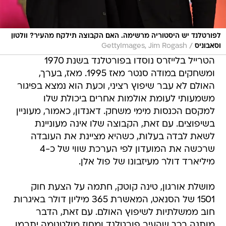
לפורטלנד יש היסטוריה מרשימה. האם הקבוצה תילקח מהעיר? וולטון
/
וסאבוניס
GettyImages, Jim Rogash
הטרייל בלייזרס נוסדו בפורטלנד בשנת 1970
ומשחקים במודה סנטר מאז 1995. מאז, בערך,
האולם לא עבר שיפוץ רציני, וכעת הוא נמצא בפיגור
משמעותי לעומת אולמות אחרים ביכולת שלו
למקסם הכנסות מימי משחק. דאנדון, כאמור, מעוניין
בשיפוצים. עם זאת, הקבוצה שלו אינה מעוניינת
לשאת לבדה בעלות, כשהיא מציינת את העובדה
שרכשה את המועדון לפי הערכת שווי של כ-4
מיליארד דולר מעיזבונו של פול אלן.
מושלת אורגון, טינה קוטק, חתמה על הצעת חוק
1501 של הסנאט, המאשרת 365 מיליון דולר באיגרות
חוב ממשלתיות לשיפוץ האולם. עם זאת, הדבר
מותנה בכך שהעיר פורטלנד ומחוז מולטנומה יתרמו