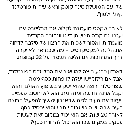
שמונחת כרגע על השולחן, ומכאן התקשורת הקבועה
שלו עם המושלת טינה קוטק וראש עיריית פורטלנד
קית' וילסון".
לא רק טקסס מועמדת לקלוט את הבלייזרס אם
יעזבו. גם קנזס סיטי, סן דייגו וונקובר הקנדית
מועמדות. ואסור לשכוח את הרצון של סילבר לדחוף
את הליגה למקסיקו סיטי - מה שכנראה לא יקרה
דרך התרחבות אם הליגה תעמוד על 32 קבוצות.
דאנדון כרגע רוצה להשאיר את הבלייזרס בפורטלנד,
אבל אם רילוקיישן יעלה לו פחות כסף ממה
שפורטלנד רוצה שהוא ישקיע בשיפוץ האולם, והוא
יקבל ארנה חדשה ומודרנית, הוא לא יחשוב פעמיים
ויעזוב את העיר. למה שדאנדון ימשיך להפעיל קבוצה
בעיר שבה יש סיכוי גבוה יותר שהוא יפסיד כסף
לאורך 20 שנה, אם הוא יכול במקום זאת לעשות
עסקים במקום שבו הוא יכול להרוויח כסף?