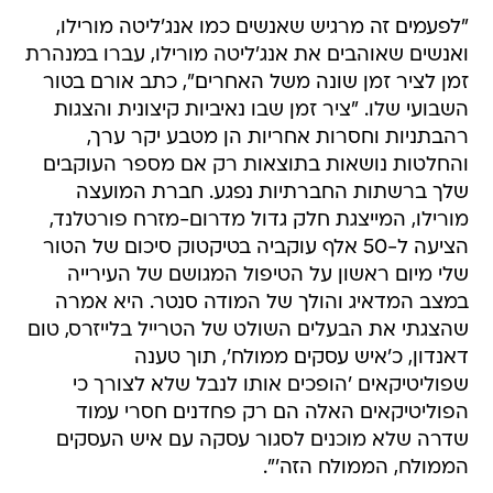
"לפעמים זה מרגיש שאנשים כמו אנג'ליטה מורילו,
ואנשים שאוהבים את אנג'ליטה מורילו, עברו במנהרת
זמן לציר זמן שונה משל האחרים", כתב אורם בטור
השבועי שלו. "ציר זמן שבו נאיביות קיצונית והצגות
רהבתניות וחסרות אחריות הן מטבע יקר ערך,
והחלטות נושאות בתוצאות רק אם מספר העוקבים
שלך ברשתות החברתיות נפגע. חברת המועצה
מורילו, המייצגת חלק גדול מדרום-מזרח פורטלנד,
הציעה ל-50 אלף עוקביה בטיקטוק סיכום של הטור
שלי מיום ראשון על הטיפול המגושם של העירייה
במצב המדאיג והולך של המודה סנטר. היא אמרה
שהצגתי את הבעלים השולט של הטרייל בלייזרס, טום
דאנדון, כ'איש עסקים ממולח', תוך טענה
שפוליטיקאים 'הופכים אותו לנבל שלא לצורך כי
הפוליטיקאים האלה הם רק פחדנים חסרי עמוד
שדרה שלא מוכנים לסגור עסקה עם איש העסקים
הממולח, הממולח הזה'".